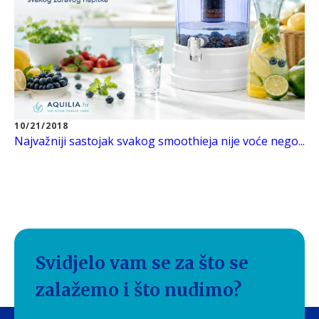
10/21/2018
Najvažniji sastojak svakog smoothieja nije voće nego...
Svidjelo vam se za što se
zalažemo i što nudimo?