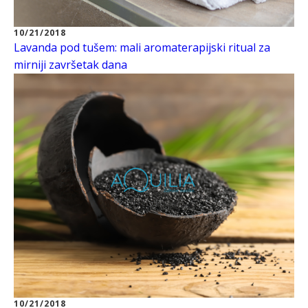
10/21/2018
Lavanda pod tušem: mali aromaterapijski ritual za
mirniji završetak dana
10/21/2018