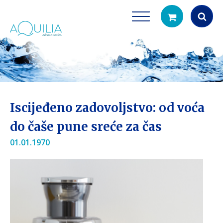
Products
search
Iscijeđeno zadovoljstvo: od voća
do čaše pune sreće za čas
01.01.1970
Tuš glave
Vrčevi za filtrira
rirodno filtriranje vode za tuširanje
Potpuno prijenosno rješenje
čistu vodu za pi