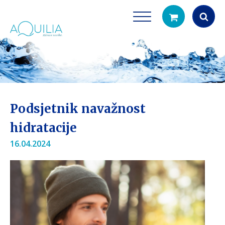
Products
search
Podsjetnik navažnost
hidratacije
16.04.2024
Tuš glave
Vrčevi za filtrira
rirodno filtriranje vode za tuširanje
Potpuno prijenosno rješenje
čistu vodu za pi