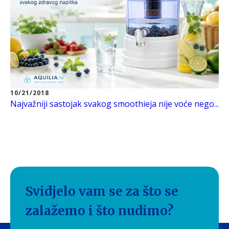
10/21/2018
Najvažniji sastojak svakog smoothieja nije voće nego...
Svidjelo vam se za što se
zalažemo i što nudimo?