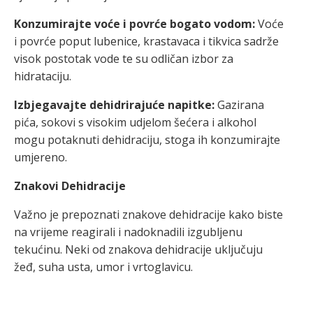
Konzumirajte voće i povrće bogato vodom:
Voće
i povrće poput lubenice, krastavaca i tikvica sadrže
visok postotak vode te su odličan izbor za
hidrataciju.
Izbjegavajte dehidrirajuće napitke:
Gazirana
pića, sokovi s visokim udjelom šećera i alkohol
mogu potaknuti dehidraciju, stoga ih konzumirajte
umjereno.
Znakovi Dehidracije
Važno je prepoznati znakove dehidracije kako biste
na vrijeme reagirali i nadoknadili izgubljenu
tekućinu. Neki od znakova dehidracije uključuju
žeđ, suha usta, umor i vrtoglavicu.