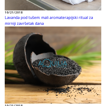
10/21/2018
Lavanda pod tušem: mali aromaterapijski ritual za
mirniji završetak dana
10/21/2018