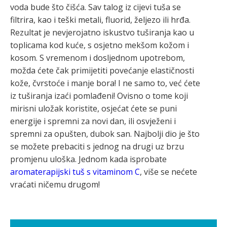
voda bude što čišća. Sav talog iz cijevi tuša se
filtrira, kao i teški metali, fluorid, željezo ili hrđa.
Rezultat je nevjerojatno iskustvo tuširanja kao u
toplicama kod kuće, s osjetno mekšom kožom i
kosom. S vremenom i dosljednom upotrebom,
možda ćete čak primijetiti povećanje elastičnosti
kože, čvrstoće i manje bora! I ne samo to, već ćete
iz tuširanja izaći pomlađeni! Ovisno o tome koji
mirisni uložak koristite, osjećat ćete se puni
energije i spremni za novi dan, ili osvježeni i
spremni za opušten, dubok san. Najbolji dio je što
se možete prebaciti s jednog na drugi uz brzu
promjenu uloška. Jednom kada isprobate
aromaterapijski tuš s vitaminom C
, više se nećete
vraćati ničemu drugom!