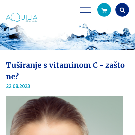
Products
search
Tuširanje s vitaminom C - zašto
ne?
22.08.2023
Tuš glave
Vrčevi za filtrira
rirodno filtriranje vode za tuširanje
Potpuno prijenosno rješenje
čistu vodu za pi