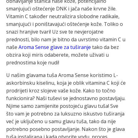
obnavljanje stanica naše kože, potencijalno
smanjujući oštećenje DNK i jača naše krvne žile.
Vitamin C također neutralizira slobodne radikale,
smanjujući i poništavajući oštećenje kože. Toliko o
snazi ​​hranjive tvari! Uz sve te nevjerojatne
prednosti, bilo nam je bitno da uvrstimo vitamin C u
naše
Aroma Sense glave za tuširanje
tako da bez
obzira koji miris odaberete, možete uživati ​​u
prednostima koje nudi!
U našim glavama tuša Aroma Sense koristimo L-
askorbinsku kiselinu, koja je oblik vitamina C koji će
prodrijeti kroz slojeve vaše kože. Kako to točno
funkcionira? Naši tuševi se jednostavno postavljaju.
Njime samo zamijenite postojeću glavu tuša! Sve
što vam je potrebno za luksuzno iskustvo tuširanja
već je uključeno u samu glavu tuša, tako da nije
potrebno posebno postavljanje. Nakon što je glava
tuša instalirana i kada otvorite vodu, proces