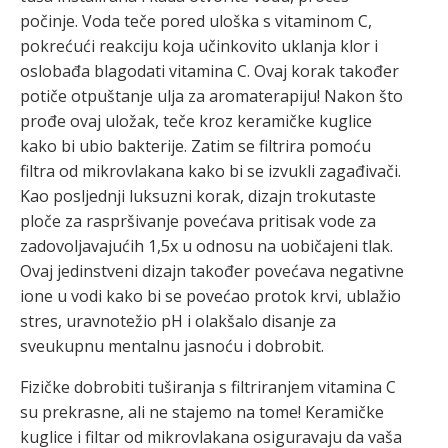
počinje. Voda teče pored uloška s vitaminom C,
pokrećući reakciju koja učinkovito uklanja klor i
oslobađa blagodati vitamina C. Ovaj korak također
potiče otpuštanje ulja za aromaterapiju! Nakon što
prođe ovaj uložak, teče kroz keramičke kuglice
kako bi ubio bakterije. Zatim se filtrira pomoću
filtra od mikrovlakana kako bi se izvukli zagađivači.
Kao posljednji luksuzni korak, dizajn trokutaste
ploče za raspršivanje povećava pritisak vode za
zadovoljavajućih 1,5x u odnosu na uobičajeni tlak.
Ovaj jedinstveni dizajn također povećava negativne
ione u vodi kako bi se povećao protok krvi, ublažio
stres, uravnotežio pH i olakšalo disanje za
sveukupnu mentalnu jasnoću i dobrobit.
Fizičke dobrobiti tuširanja s filtriranjem vitamina C
su prekrasne, ali ne stajemo na tome! Keramičke
kuglice i filtar od mikrovlakana osiguravaju da vaša