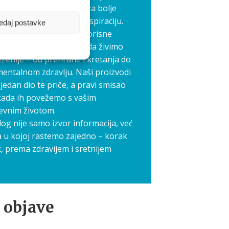
edno stvaramo prostor za bolje
međusobnu podršku i inspiraciju.
edaj postavke
elimo priče, iskustva i korisne
koji nam svima pomažu da živimo
ženije – od prehrane i kretanja do
mentalnom zdravlju. Naši proizvodi
jedan dio te priče, a pravi smisao
kada ih povežemo s vašim
evnim životom.
log nije samo izvor informacija, već
a u kojoj rastemo zajedno – korak
, prema zdravijem i sretnijem
 objave