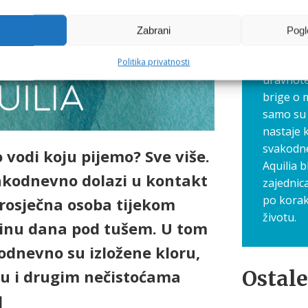
gdje zaj
navike, 
Zabrani
Pogl
Ovdje dij
savjete 
Politika privatnosti
uravnote
brige o 
samo su 
nastaje 
svakodn
vodi koju pijemo? Sve više.
Aquilia b
vakodnevno dolazi u kontakt
zajednic
po korak
rosječna osoba tijekom
životu.
dinu dana pod tušem. U tom
odnevno su izložene kloru,
Ostale
u i drugim nečistoćama
]