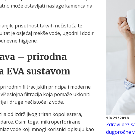
odatno može ostavljati naslage kamenca na
manjile prisutnost takvih nečistoća te
ultat je osjećaj mekše vode, ugodniji dodir
odnevne higijene.
lava – prirodna
ana EVA sustavom
prirodnih filtracijskih principa i moderne
višeslojna filtracija koja pomaže ukloniti
je i druge nečistoće iz vode.
ja od izdržljivog tritan kopoliestera,
10/21/2018
udarce. Osim toga, mikroperforirane
Zdravi bez s
mlaz vode koji mnogi korisnici opisuju kao
dugoročne vi