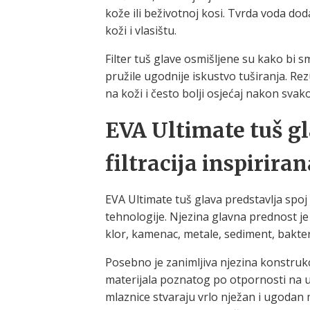
kože ili beživotnoj kosi. Tvrda voda d
koži i vlasištu.
Filter tuš glave osmišljene su kako bi s
pružile ugodnije iskustvo tuširanja. Rez
na koži i često bolji osjećaj nakon svak
EVA Ultimate tuš g
filtracija inspirir
EVA Ultimate tuš glava predstavlja spoj 
tehnologije. Njezina glavna prednost je 
klor, kamenac, metale, sediment, bakteri
Posebno je zanimljiva njezina konstrukci
materijala poznatog po otpornosti na 
mlaznice stvaraju vrlo nježan i ugodan 