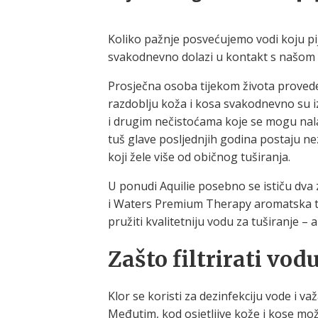
Koliko pažnje posvećujemo vodi koju pij
svakodnevno dolazi u kontakt s našom
Prosječna osoba tijekom života proved
razdoblju koža i kosa svakodnevno su i
i drugim nečistoćama koje se mogu nalaz
tuš glave posljednjih godina postaju n
koji žele više od običnog tuširanja.
U ponudi Aquilie posebno se ističu dva 
i Waters Premium Therapy aromatska tuš 
pružiti kvalitetniju vodu za tuširanje – a
Zašto filtrirati vod
Klor se koristi za dezinfekciju vode i v
Međutim, kod osjetljive kože i kose mož