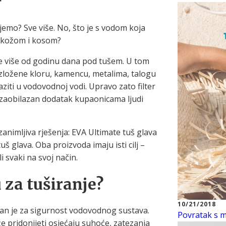
emo? Sve više. No, što je s vodom koja
 kožom i kosom?
e više od godinu dana pod tušem. U tom
zložene kloru, kamencu, metalima, talogu
iti u vodovodnoj vodi. Upravo zato filter
ezaobilazan dodatak kupaonicama ljudi
zanimljiva rješenja: EVA Ultimate tuš glava
glava. Oba proizvoda imaju isti cilj –
li svaki na svoj način.
u za tuširanje?
10/21/2018
ažan je za sigurnost vodovodnog sustava.
Povratak s mo
e pridonijeti osjećaju suhoće, zatezanja