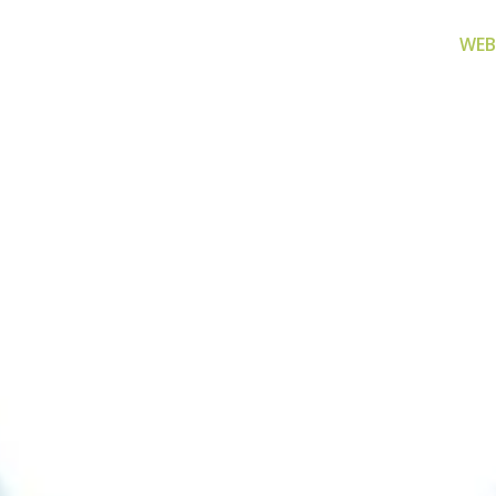
WEB
za filtriranje
Zamjenski dijelovi
Akcijs
vode
Zamjenski dijelovi za naše
Proizvo
proizvode
 prijenosno rješenje
nu i čistu vodu za piće