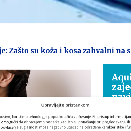
nje: Zašto su koža i kosa zahvalni n
Aqui
zaje
nav
Upravljajte pristankom
Zdravlje
kustvo, koristimo tehnologije poput kolačića za čuvanje i/ili pristup informacija
putovanje
omogućiti da obrađujemo podatke kao što su ponašanje pri pregledavanju ili j
i povlačenje suglasnosti može negativno utjecati na određene karakteristike i fun
Zato smo