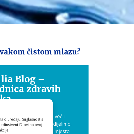
a svakom čistom mlazu?
lia Blog –
dnica zdravih
ika
 nije samo osobna briga, već i
ma o uređaju. Suglasnost s
 koje je ljepše kada ga dijelimo.
edinstveni ID-ovi na ovoj
kcije.
 pokrenuli Aquilia blog, mjesto