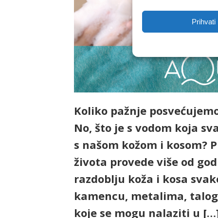
Prihvati
Koliko pažnje posvećujemo 
No, što je s vodom koja s
s našom kožom i kosom? P
života provede više od go
razdoblju koža i kosa svak
kamencu, metalima, talog
koje se mogu nalaziti u […