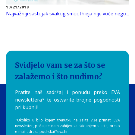
10/21/2018
Najvažniji sastojak svakog smoothieja nije voće nego...
Svidjelo vam se za što se
zalažemo i što nudimo?
Pratite naš sadržaj i ponudu preko EVA
newslettera* te ostvarite brojne pogodnosti
pri kupnji!
*Ukoliko u bilo kojem trenutku ne želite više primati EVA
newsletter, pošaljite nam zahtjev za skidanjem s liste, preko
e-mail adrese podrska@eva.hr