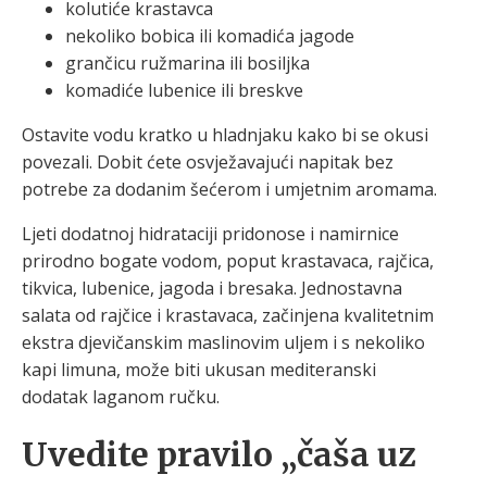
kolutiće krastavca
nekoliko bobica ili komadića jagode
grančicu ružmarina ili bosiljka
komadiće lubenice ili breskve
Ostavite vodu kratko u hladnjaku kako bi se okusi
povezali. Dobit ćete osvježavajući napitak bez
potrebe za dodanim šećerom i umjetnim aromama.
Ljeti dodatnoj hidrataciji pridonose i namirnice
prirodno bogate vodom, poput krastavaca, rajčica,
tikvica, lubenice, jagoda i bresaka. Jednostavna
salata od rajčice i krastavaca, začinjena kvalitetnim
ekstra djevičanskim maslinovim uljem i s nekoliko
kapi limuna, može biti ukusan mediteranski
dodatak laganom ručku.
Uvedite pravilo „čaša uz