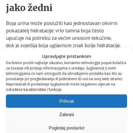
jako žedni
Boja urina može poslužiti kao jednostavan okvirni
pokazatelj hidratacije: vrlo tamna boja često
upućuje na potrebu za većim unosom tekućine,
dok je svjetlija boja uglavnom znak bolje hidratacije.
Ipak, na boju mogu utjecati hrana, dodaci prehrani,
Upravljajte pristankom
lijekovi i zdravstvena stanja, pa je važno promatrati
Da bismo pružili najbolje iskustvo, koristimo tehnologije poput kolačića
cjelokupno stanje organizma.
za čuvanje i/ili pristup informacijama o uređaju. Suglasnost s ovim
tehnologijama će nam omogućiti da obrađujemo podatke kao što su
ponašanje pri pregledavanju ili jedinstveni ID-ovi na ovoj web stranici.
Osobama s određenim bolestima srca ili bubrega
Nepristanak ili povlačenje suglasnosti može negativno utjecati na
liječnik može preporučiti ograničen ili precizno
određene karakteristike i funkcije.
određen unos tekućine. U takvim je situacijama
Prihvati
uvijek potrebno slijediti individualne medicinske
preporuke.
Zabrani
Naš mali izazov za
Pogledaj postavke