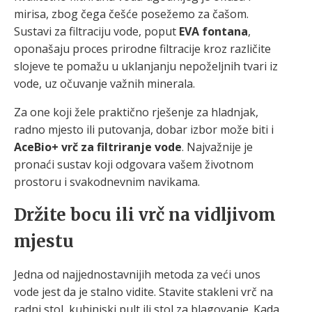
mirisa, zbog čega češće posežemo za čašom.
Sustavi za filtraciju vode, poput
EVA fontana
,
oponašaju proces prirodne filtracije kroz različite
slojeve te pomažu u uklanjanju nepoželjnih tvari iz
vode, uz očuvanje važnih minerala.
Za one koji žele praktično rješenje za hladnjak,
radno mjesto ili putovanja, dobar izbor može biti i
AceBio+ vrč za filtriranje vode
. Najvažnije je
pronaći sustav koji odgovara vašem životnom
prostoru i svakodnevnim navikama.
Držite bocu ili vrč na vidljivom
mjestu
Jedna od najjednostavnijih metoda za veći unos
vode jest da je stalno vidite. Stavite stakleni vrč na
radni stol, kuhinjski pult ili stol za blagovanje. Kada