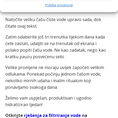
početak tjedna
Politika privatnosti
Natočite veliku čašu čiste vode upravo sada, dok
čitate ovaj tekst.
Zatim odaberite još tri trenutka tijekom dana kada
ćete zastati, udaljiti se na trenutak od ekrana i
polako popiti čašu vode. Ne kao zadatak, nego kao
kratku pauzu posvećenu sebi.
Velike promjene ne moraju uvijek započeti velikim
odlukama. Ponekad počinju jednom čašom vode,
nekoliko mirnih udaha i malim ritualom koji
ponavljamo svakoga dana.
Želimo vam uspješan, produktivan i ugodno
hidratiziran tjedan!
Otkrijte
rješenja za filtriranje vode
na