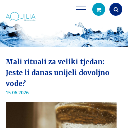
Products
search
Mali rituali za veliki tjedan:
Jeste li danas unijeli dovoljno
vode?
Tuš glave
Vrčevi za filtrira
15.06.2026
rirodno filtriranje vode za tuširanje
Potpuno prijenosno rješenje
čistu vodu za pi