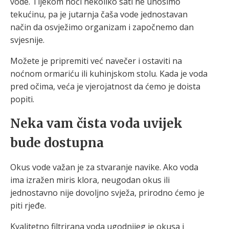
vode. Tijekom noći nekoliko sati ne unosimo
tekućinu, pa je jutarnja čaša vode jednostavan
način da osvježimo organizam i započnemo dan
svjesnije.
Možete je pripremiti već navečer i ostaviti na
noćnom ormariću ili kuhinjskom stolu. Kada je voda
pred očima, veća je vjerojatnost da ćemo je doista
popiti.
Neka vam čista voda uvijek
bude dostupna
Okus vode važan je za stvaranje navike. Ako voda
ima izražen miris klora, neugodan okus ili
jednostavno nije dovoljno svježa, prirodno ćemo je
piti rjeđe.
Kvalitetno filtrirana voda ugodnijeg je okusa i