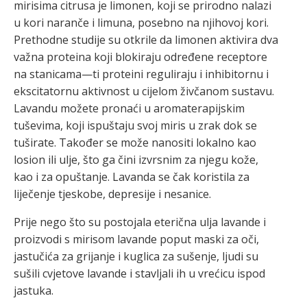
mirisima citrusa je limonen, koji se prirodno nalazi
u kori naranče i limuna, posebno na njihovoj kori.
Prethodne studije su otkrile da limonen aktivira dva
važna proteina koji blokiraju određene receptore
na stanicama—ti proteini reguliraju i inhibitornu i
ekscitatornu aktivnost u cijelom živčanom sustavu.
Lavandu možete pronaći u aromaterapijskim
tuševima, koji ispuštaju svoj miris u zrak dok se
tuširate. Također se može nanositi lokalno kao
losion ili ulje, što ga čini izvrsnim za njegu kože,
kao i za opuštanje. Lavanda se čak koristila za
liječenje tjeskobe, depresije i nesanice.
Prije nego što su postojala eterična ulja lavande i
proizvodi s mirisom lavande poput maski za oči,
jastučića za grijanje i kuglica za sušenje, ljudi su
sušili cvjetove lavande i stavljali ih u vrećicu ispod
jastuka.