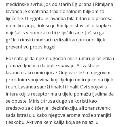
medicinske svrhe. Još od starih Egipćana i Rimljana
lavanda je smatrana tradicionalnom biljkom za
liječenje. U Egiptu je lavanda bila bitan dio procesa
mumificiranja, dok su je Rimljani stavljali u kupke i
miješali s vinom kako bi izliječili rane. Još su ga
grčki i rimski mudraci uzdizali kao prirodni lijek i
preventivu protiv kuge!
Poznato je da njezin ugodan miris umiruje osjetila i
pomaže ljudima da bolje spavaju. Ali zašto je
lavanda tako umirujuća? Odgovor leži u njegovim
prirodnim spojevima koji djeluju umirujuće na tijelo
i duh. Lavanda sadrži linalol i linalil. Ovi spojevi u
interakciji s receptorima u tijelu pomažu ljudima da
se opuste. Miris citrusa dugo se koristi kao
sredstvo za čišćenje i dezinfekciju, ali znanstvenici
sada istražuju kako njegova aroma može smanjiti
tjeskobu. Aktivna kemikalija koja se nalazi u