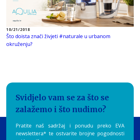
10/21/2018
Što doista znači živjeti #naturale u urbanom
okruženju?
Svidjelo vam se za što se
zalažemo i što nudimo?
Pratite naš sadržaj i ponudu preko EVA
newslettera* te ostvarite brojne pogodnosti