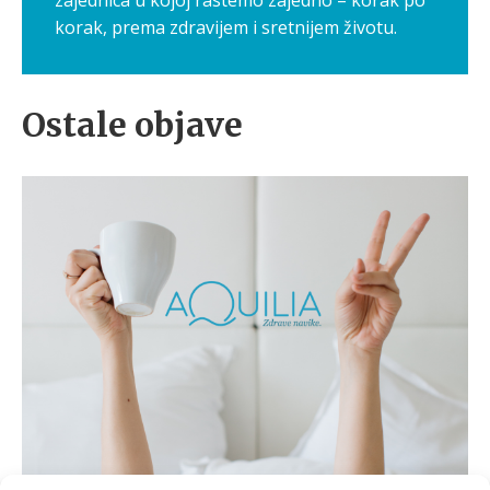
zajednica u kojoj rastemo zajedno – korak po
korak, prema zdravijem i sretnijem životu.
Ostale objave