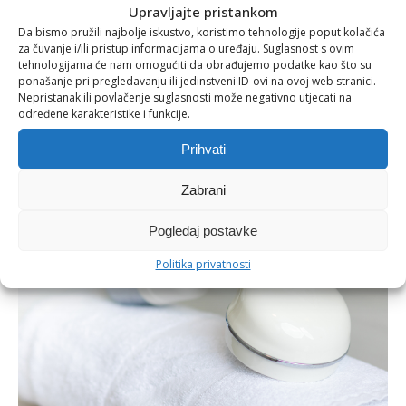
Upravljajte pristankom
Da bismo pružili najbolje iskustvo, koristimo tehnologije poput kolačića
za čuvanje i/ili pristup informacijama o uređaju. Suglasnost s ovim
tehnologijama će nam omogućiti da obrađujemo podatke kao što su
ponašanje pri pregledavanju ili jedinstveni ID-ovi na ovoj web stranici.
Nepristanak ili povlačenje suglasnosti može negativno utjecati na
određene karakteristike i funkcije.
10/21/2018
Zdravi bez savršenstva: Zašto su male navike tajna
Prihvati
dugoročne vitalnosti
Zabrani
Pogledaj postavke
Politika privatnosti