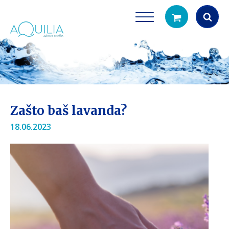
Products
search
Zašto baš lavanda?
18.06.2023
Tuš glave
Vrčevi za filtrira
rirodno filtriranje vode za tuširanje
Potpuno prijenosno rješenje
čistu vodu za pi