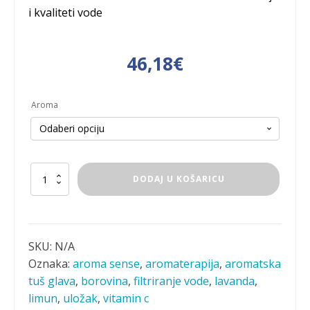
i kvaliteti vode
46,18
€
Aroma
Vitamin
DODAJ U KOŠARICU
C
aromatski
uložak
za
tuš
SKU:
N/A
količina
Oznaka:
aroma sense
,
aromaterapija
,
aromatska
tuš glava
,
borovina
,
filtriranje vode
,
lavanda
,
limun
,
uložak
,
vitamin c