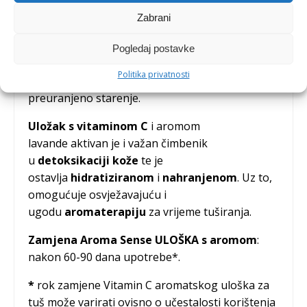
glavu
s aromom LAVANDE, ČEMPRESA i
Zabrani
LIMUNA
revitalizirat će tijelo i spriječiti nastanak
zdravstvenih tegoba uzrokovanih stresom.
Pogledaj postavke
Snažno djelovanje vitamina C održat će zdravlje
Politika privatnosti
vaše kose i kože sprječavajući njihovo
preuranjeno starenje.
Uložak s vitaminom C
i aromom
lavande aktivan je i važan čimbenik
u
detoksikaciji
kože
te je
ostavlja
hidratiziranom
i
nahranjenom
. Uz to,
omogućuje osvježavajuću i
ugodu
aromaterapiju
za vrijeme tuširanja.
Zamjena Aroma Sense ULOŠKA s aromom
:
nakon 60-90 dana upotrebe*.
*
rok zamjene Vitamin C aromatskog uloška za
tuš može varirati ovisno o učestalosti korištenja