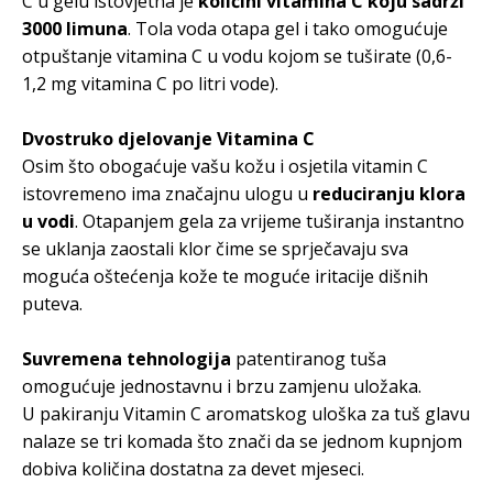
C u gelu istovjetna je
količini vitamina C koju sadrži
3000 limuna
. Tola voda otapa gel i tako omogućuje
otpuštanje vitamina C u vodu kojom se tuširate (0,6-
1,2 mg vitamina C po litri vode).
Dvostruko djelovanje Vitamina C
Osim što obogaćuje vašu kožu i osjetila vitamin C
istovremeno ima značajnu ulogu u
reduciranju klora
u vodi
. Otapanjem gela za vrijeme tuširanja instantno
se uklanja zaostali klor čime se sprječavaju sva
moguća oštećenja kože te moguće iritacije dišnih
puteva.
Suvremena tehnologija
patentiranog tuša
omogućuje jednostavnu i brzu zamjenu uložaka.
U pakiranju Vitamin C aromatskog uloška za tuš glavu
nalaze se tri komada što znači da se jednom kupnjom
dobiva količina dostatna za devet mjeseci.