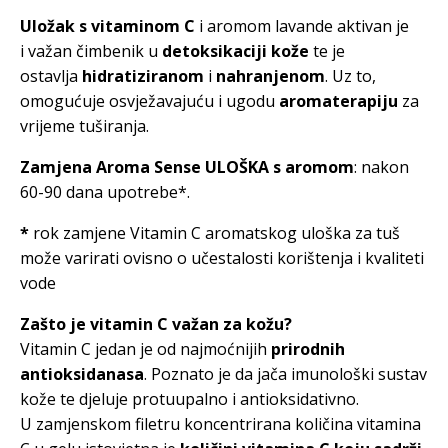
Uložak s vitaminom C
i aromom lavande aktivan je
i važan čimbenik u
detoksikaciji
kože
te je
ostavlja
hidratiziranom
i
nahranjenom
. Uz to,
omogućuje osvježavajuću i ugodu
aromaterapiju
za
vrijeme tuširanja.
Zamjena Aroma Sense ULOŠKA s aromom
: nakon
60-90 dana upotrebe*.
*
rok zamjene Vitamin C aromatskog uloška za tuš
može varirati ovisno o učestalosti korištenja i kvaliteti
vode
Zašto je vitamin C važan za kožu?
Vitamin C jedan je od najmoćnijih
prirodnih
antioksidanasa
. Poznato je da jača imunološki sustav
kože te djeluje protuupalno i antioksidativno.
U zamjenskom filetru koncentrirana količina vitamina