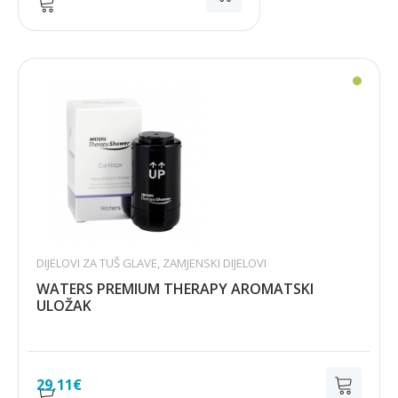
cijena:
od
65,93€
do
72,34€
DIJELOVI ZA TUŠ GLAVE
,
ZAMJENSKI DIJELOVI
WATERS PREMIUM THERAPY AROMATSKI
ULOŽAK
29,11
€