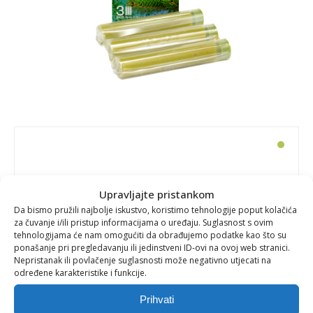
Vitamin C aromatski uložak za
Upravljajte pristankom
tuš
Da bismo pružili najbolje iskustvo, koristimo tehnologije poput kolačića
za čuvanje i/ili pristup informacijama o uređaju. Suglasnost s ovim
tehnologijama će nam omogućiti da obrađujemo podatke kao što su
ponašanje pri pregledavanju ili jedinstveni ID-ovi na ovoj web stranici.
Nepristanak ili povlačenje suglasnosti može negativno utjecati na
Postignite balans tijela i uma uz snažan
određene karakteristike i funkcije.
antioksidativni učinak
Prihvati
Korištenje
Aroma Sense ULOŠKA za tuš