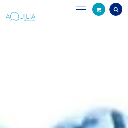
Products
search
Tuš glave
Vrčevi za filtrira
rirodno filtriranje vode za tuširanje
Potpuno prijenosno rješenje
čistu vodu za pi