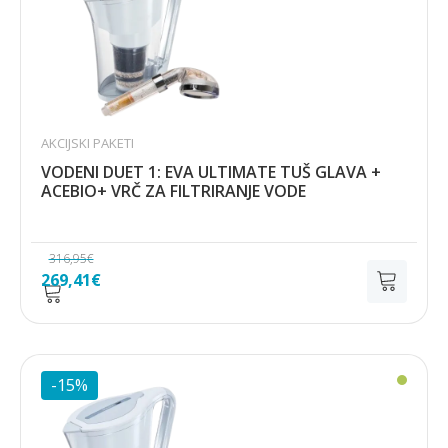
AKCIJSKI PAKETI
VODENI DUET 1: EVA ULTIMATE TUŠ GLAVA +
ACEBIO+ VRČ ZA FILTRIRANJE VODE
316,95
€
Izvorna
Trenutna
269,41
€
cijena
cijena
bila
je:
je:
269,41€.
316,95€.
-15%