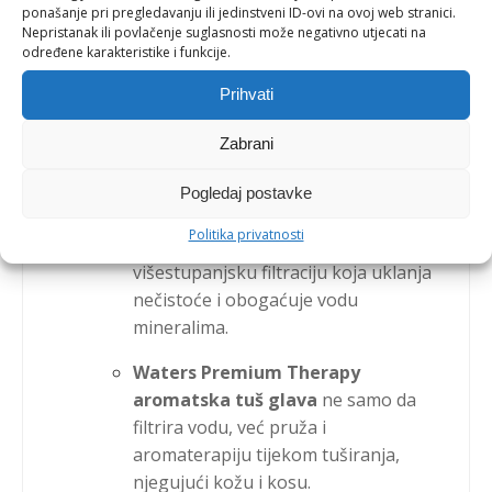
ponašanje pri pregledavanju ili jedinstveni ID-ovi na ovoj web stranici.
+ Waters Premium tuš glava +
Nepristanak ili povlačenje suglasnosti može negativno utjecati na
određene karakteristike i funkcije.
AceBio+ vrč za filtriranje vode
Prihvati
Zabrani
Unaprijedite svakodnevnu njegu s našim
Pogledaj postavke
kompletom za filtraciju vode
:
Politika privatnosti
EVA filter za vodu (12 L)
pruža
višestupanjsku filtraciju koja uklanja
nečistoće i obogaćuje vodu
mineralima.
Waters Premium Therapy
aromatska tuš glava
ne samo da
filtrira vodu, već pruža i
aromaterapiju tijekom tuširanja,
njegujući kožu i kosu.