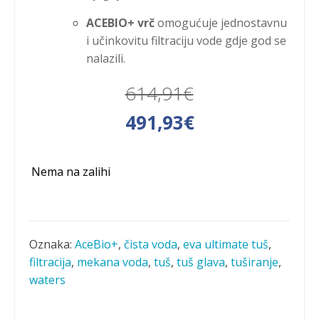
ACEBIO+ vrč
omogućuje jednostavnu
i učinkovitu filtraciju vode gdje god se
nalazili.
614,91
€
Izvorna
Trenutna
491,93
€
cijena
cijena
Nema na zalihi
bila
je:
je:
491,93€.
614,91€.
Oznaka:
AceBio+
,
čista voda
,
eva ultimate tuš
,
filtracija
,
mekana voda
,
tuš
,
tuš glava
,
tuširanje
,
waters