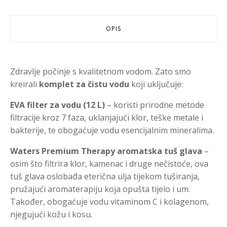
OPIS
Zdravlje počinje s kvalitetnom vodom. Zato smo
kreirali
komplet za čistu vodu
koji uključuje:
EVA filter za vodu (12 L)
– koristi prirodne metode
filtracije kroz 7 faza, uklanjajući klor, teške metale i
bakterije, te obogaćuje vodu esencijalnim mineralima.
Waters Premium Therapy aromatska tuš glava
–
osim što filtrira klor, kamenac i druge nečistoće, ova
tuš glava oslobađa eterična ulja tijekom tuširanja,
pružajući aromaterapiju koja opušta tijelo i um.
Također, obogaćuje vodu vitaminom C i kolagenom,
njegujući kožu i kosu.