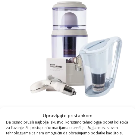
Upravljajte pristankom
-20%
Da bismo pružili najbolje iskustvo, koristimo tehnologije poput kolačića
za čuvanje i/ili pristup informacijama o uređaju. Suglasnost s ovim
VODENI TRIO 4: EVA filter 12 L
tehnologijama će nam omogućiti da obrađujemo podatke kao što su