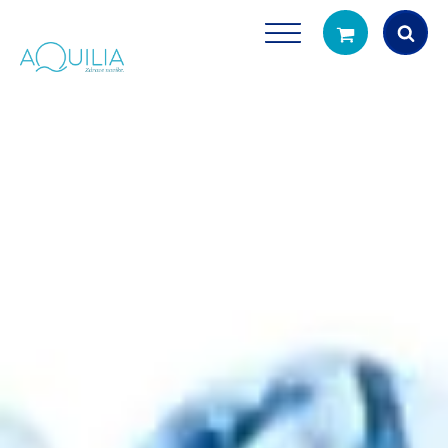
Products
search
Tuš glave
Vrčevi za filtrira
rirodno filtriranje vode za tuširanje
Potpuno prijenosno rješenje
čistu vodu za pi