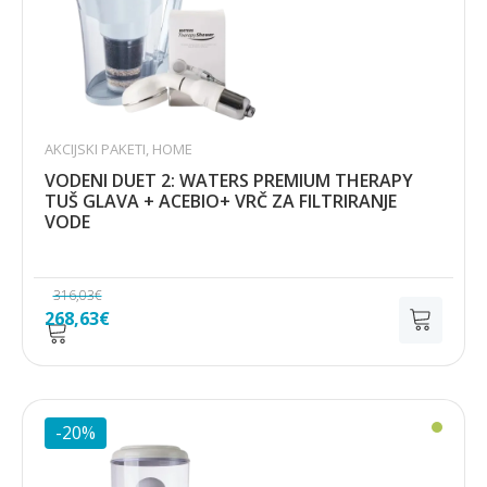
AKCIJSKI PAKETI
,
HOME
VODENI DUET 2: WATERS PREMIUM THERAPY
TUŠ GLAVA + ACEBIO+ VRČ ZA FILTRIRANJE
VODE
316,03
€
Izvorna
Trenutna
268,63
€
cijena
cijena
bila
je:
je:
268,63€.
316,03€.
-20%