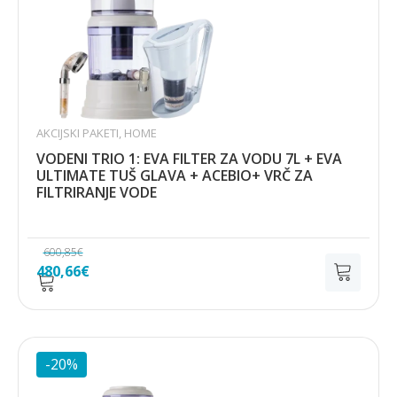
AKCIJSKI PAKETI
,
HOME
VODENI TRIO 1: EVA FILTER ZA VODU 7L + EVA
ULTIMATE TUŠ GLAVA + ACEBIO+ VRČ ZA
FILTRIRANJE VODE
600,85
€
Izvorna
Trenutna
480,66
€
cijena
cijena
bila
je:
je:
480,66€.
600,85€.
-20%