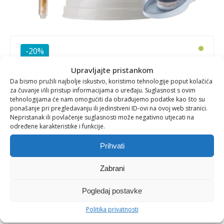
-20%
Upravljajte pristankom
VODENI TRIO 1: EVA filter za
Da bismo pružili najbolje iskustvo, koristimo tehnologije poput kolačića
za čuvanje i/ili pristup informacijama o uređaju. Suglasnost s ovim
vodu 7L + EVA Ultimate tuš
tehnologijama će nam omogućiti da obrađujemo podatke kao što su
ponašanje pri pregledavanju ili jedinstveni ID-ovi na ovoj web stranici.
glava + AceBio+ vrč za filtriranje
Nepristanak ili povlačenje suglasnosti može negativno utjecati na
određene karakteristike i funkcije.
vode
Prihvati
Zabrani
Pobrinite se za zdravlje cijele obitelji uz
komplet
za čistu vodu
koji sadrži sve što vam je
Pogledaj postavke
potrebno za svakodnevnu konzumaciju i
korištenje kvalitetne, filtrirane vode:
Politika privatnosti