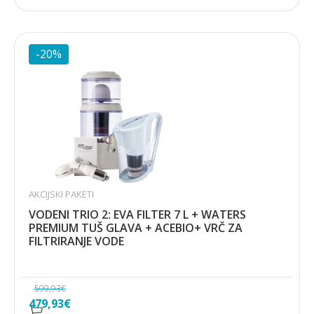
bila
je:
je:
268,63€.
316,03€.
-20%
AKCIJSKI PAKETI
VODENI TRIO 2: EVA FILTER 7 L + WATERS
PREMIUM TUŠ GLAVA + ACEBIO+ VRČ ZA
FILTRIRANJE VODE
599,93
€
Izvorna
Trenutna
479,93
€