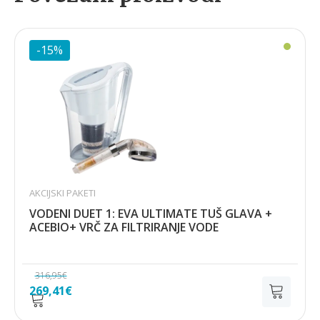
-15%
AKCIJSKI PAKETI
VODENI DUET 1: EVA ULTIMATE TUŠ GLAVA +
ACEBIO+ VRČ ZA FILTRIRANJE VODE
316,95
€
Izvorna
Trenutna
269,41
€
cijena
cijena