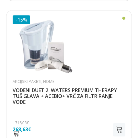
bila
je:
je:
269,41€.
316,95€.
-15%
AKCIJSKI PAKETI
,
HOME
VODENI DUET 2: WATERS PREMIUM THERAPY
TUŠ GLAVA + ACEBIO+ VRČ ZA FILTRIRANJE
VODE
316,03
€
Izvorna
Trenutna
268,63
€
cijena
cijena