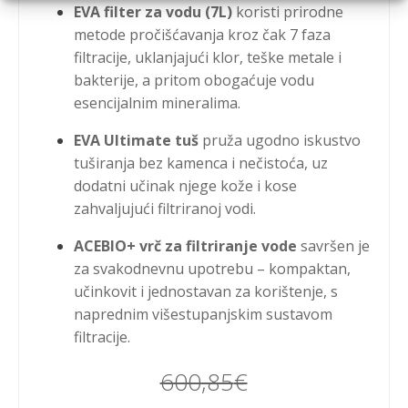
EVA filter za vodu (7L)
koristi prirodne
metode pročišćavanja kroz čak 7 faza
filtracije, uklanjajući klor, teške metale i
bakterije, a pritom obogaćuje vodu
esencijalnim mineralima.
EVA Ultimate tuš
pruža ugodno iskustvo
tuširanja bez kamenca i nečistoća, uz
dodatni učinak njege kože i kose
zahvaljujući filtriranoj vodi.
ACEBIO+ vrč za filtriranje vode
savršen je
za svakodnevnu upotrebu – kompaktan,
učinkovit i jednostavan za korištenje, s
naprednim višestupanjskim sustavom
filtracije.
600,85
€