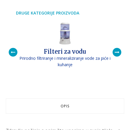
filtriranje
vode
količina
DRUGE KATEGORIJE PROIZVODA
Filteri za vodu
Prirodno filtriranje i mineraliziranje vode za piće i
P
kuhanje
OPIS