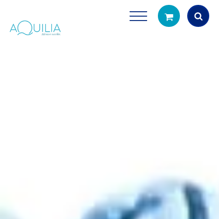
Products
search
Tuš glave
Vrčevi za filtrira
rirodno filtriranje vode za tuširanje
Potpuno prijenosno rješenje
čistu vodu za pi