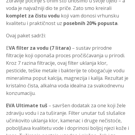
Zdravlje počinje s onim što unosimo u svoje tijelo – a
voda je najvažniji dio te priče. Zato smo kreirali
komplet za čistu vodu
koji vam donosi vrhunsku
kvalitetu i praktičnost uz
posebnih 20% popusta
.
Ovaj paket sadrži:
E
VA filter za vodu (7 litara)
– sustav prirodne
filtracije koji oponaša proces pročišćavanja u prirodi.
Kroz 7 razina filtracije, ovaj filter uklanja klor,
pesticide, teške metale i bakterije te obogaćuje vodu
mineralima poput kalcija, magnezija i kalija. Rezultat je
kristalno čista, alkalna voda idealna za svakodnevnu
konzumaciju.
EVA Ultimate tuš
– savršen dodatak za one koji žele
zdraviju vodu i za tuširanje. Filter unutar tuš slušalice
učinkovito uklanja klor, kamenac i druge nečistoće,
poboljšava kvalitetu vode i doprinosi boljoj njezi kože i