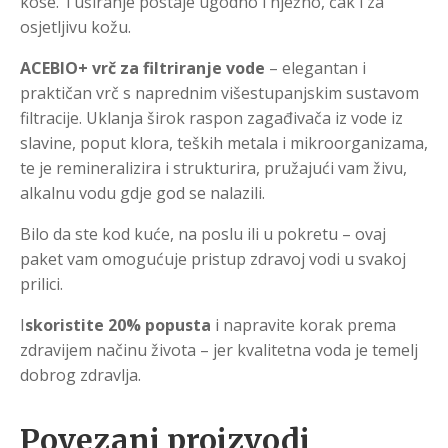
kose. Tuširanje postaje ugodno i nježno, čak i za
osjetljivu kožu.
ACEBIO+ vrč za filtriranje vode
– elegantan i
praktičan vrč s naprednim višestupanjskim sustavom
filtracije. Uklanja širok raspon zagađivača iz vode iz
slavine, poput klora, teških metala i mikroorganizama,
te je remineralizira i strukturira, pružajući vam živu,
alkalnu vodu gdje god se nalazili.
Bilo da ste kod kuće, na poslu ili u pokretu – ovaj
paket vam omogućuje pristup zdravoj vodi u svakoj
prilici.
I
skoristite 20% popusta
i napravite korak prema
zdravijem načinu života – jer kvalitetna voda je temelj
dobrog zdravlja.
Povezani proizvodi