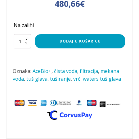
Izvorna
Trenutna
480,66
€
cijena
cijena
Na zalihi
bila
je:
je:
480,66€.
VODENI
DODAJ U KOŠARICU
TRIO
1:
600,85€.
EVA
filter
za
Oznaka:
AceBio+
,
čista voda
,
filtracija
,
mekana
vodu
voda
,
tuš glava
,
tuširanje
,
vrč
,
waters tuš glava
7L
+
EVA
Ultimate
tuš
glava
+
AceBio+
vrč
za