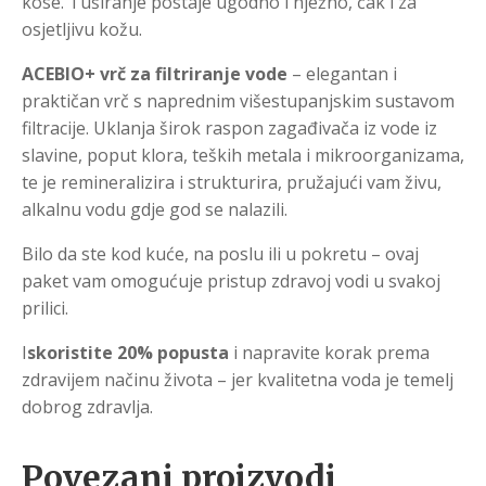
kose. Tuširanje postaje ugodno i nježno, čak i za
osjetljivu kožu.
ACEBIO+ vrč za filtriranje vode
– elegantan i
praktičan vrč s naprednim višestupanjskim sustavom
filtracije. Uklanja širok raspon zagađivača iz vode iz
slavine, poput klora, teških metala i mikroorganizama,
te je remineralizira i strukturira, pružajući vam živu,
alkalnu vodu gdje god se nalazili.
Bilo da ste kod kuće, na poslu ili u pokretu – ovaj
paket vam omogućuje pristup zdravoj vodi u svakoj
prilici.
I
skoristite 20% popusta
i napravite korak prema
zdravijem načinu života – jer kvalitetna voda je temelj
dobrog zdravlja.
Povezani proizvodi