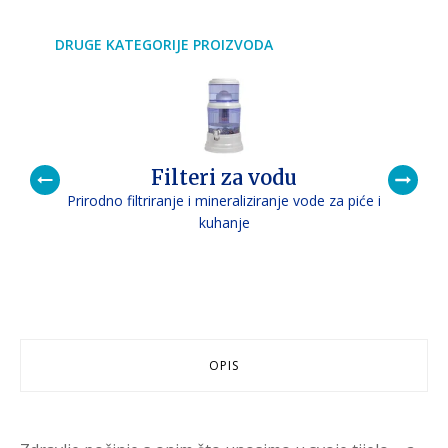
za
filtriranje
vode
DRUGE KATEGORIJE PROIZVODA
količina
Filteri za vodu
Prirodno filtriranje i mineraliziranje vode za piće i
P
kuhanje
OPIS