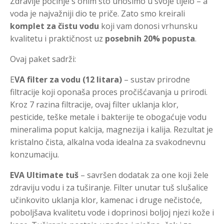
Zdravlje počinje s onim što unosimo u svoje tijelo – a
voda je najvažniji dio te priče. Zato smo kreirali
komplet za čistu vodu
koji vam donosi vrhunsku
kvalitetu i praktičnost uz
posebnih 20% popusta
.
Ovaj paket sadrži:
E
VA filter za vodu (12 litara)
– sustav prirodne
filtracije koji oponaša proces pročišćavanja u prirodi.
Kroz 7 razina filtracije, ovaj filter uklanja klor,
pesticide, teške metale i bakterije te obogaćuje vodu
mineralima poput kalcija, magnezija i kalija. Rezultat je
kristalno čista, alkalna voda idealna za svakodnevnu
konzumaciju.
EVA Ultimate tuš
– savršen dodatak za one koji žele
zdraviju vodu i za tuširanje. Filter unutar tuš slušalice
učinkovito uklanja klor, kamenac i druge nečistoće,
poboljšava kvalitetu vode i doprinosi boljoj njezi kože i