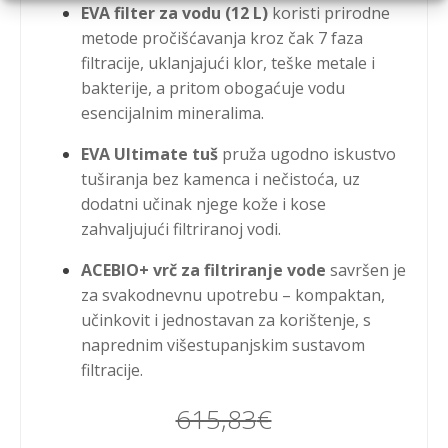
EVA filter za vodu (12 L)
koristi prirodne
metode pročišćavanja kroz čak 7 faza
filtracije, uklanjajući klor, teške metale i
bakterije, a pritom obogaćuje vodu
esencijalnim mineralima.
EVA Ultimate tuš
pruža ugodno iskustvo
tuširanja bez kamenca i nečistoća, uz
dodatni učinak njege kože i kose
zahvaljujući filtriranoj vodi.
ACEBIO+ vrč za filtriranje vode
savršen je
za svakodnevnu upotrebu – kompaktan,
učinkovit i jednostavan za korištenje, s
naprednim višestupanjskim sustavom
filtracije.
615,83
€