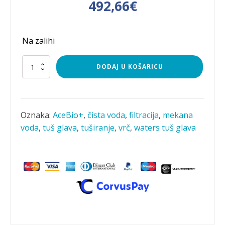
Izvorna
Trenutna
492,66
€
cijena
cijena
Na zalihi
bila
je:
je:
492,66€.
VODENI
DODAJ U KOŠARICU
TRIO
3:
615,83€.
EVA
filter
za
Oznaka:
AceBio+
,
čista voda
,
filtracija
,
mekana
vodu
voda
,
tuš glava
,
tuširanje
,
vrč
,
waters tuš glava
12
L
+
EVA
Ultimate
tuš
glava
+
AceBio+
vrč