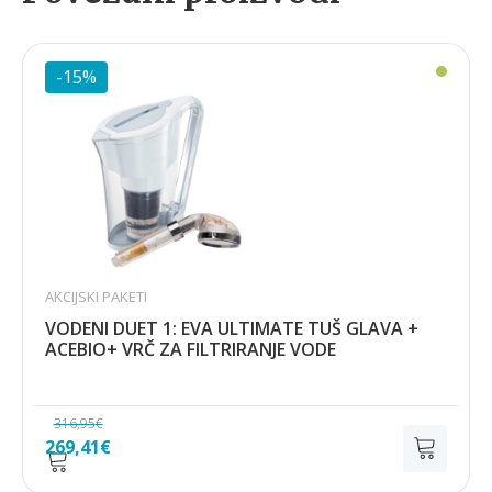
-15%
AKCIJSKI PAKETI
VODENI DUET 1: EVA ULTIMATE TUŠ GLAVA +
ACEBIO+ VRČ ZA FILTRIRANJE VODE
316,95
€
Izvorna
Trenutna
269,41
€
cijena
cijena