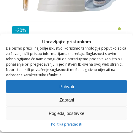
-20%
Upravljajte pristankom
VODENI TRIO 3: EVA filter za
Da bismo pružili najbolje iskustvo, koristimo tehnologije poput kolačića
za čuvanje i/ili pristup informacijama o uređaju. Suglasnost s ovim
vodu 12 L + EVA Ultimate tuš
tehnologijama će nam omogućiti da obrađujemo podatke kao što su
ponašanje pri pregledavanju ili jedinstveni ID-ovi na ovoj web stranici.
glava + AceBio+ vrč za filtriranje
Nepristanak ili povlačenje suglasnosti može negativno utjecati na
određene karakteristike i funkcije.
vode
Prihvati
Zabrani
Pobrinite se za zdravlje cijele obitelji uz
komplet
za čistu vodu
koji sadrži sve što vam je
Pogledaj postavke
potrebno za svakodnevnu konzumaciju i
korištenje kvalitetne, filtrirane vode:
Politika privatnosti