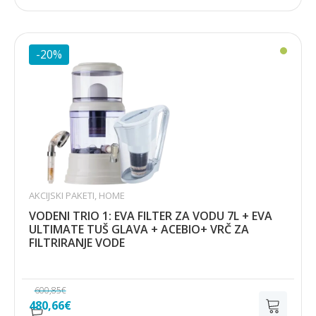
bila
je:
je:
268,63€.
316,03€.
-20%
AKCIJSKI PAKETI
,
HOME
VODENI TRIO 1: EVA FILTER ZA VODU 7L + EVA
ULTIMATE TUŠ GLAVA + ACEBIO+ VRČ ZA
FILTRIRANJE VODE
600,85
€
Izvorna
Trenutna
480,66
€