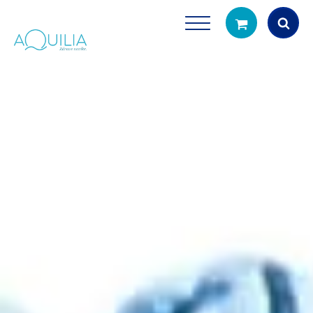
Products
search
Tuš glave
Vrčevi za filtrira
rirodno filtriranje vode za tuširanje
Potpuno prijenosno rješenje
čistu vodu za pi