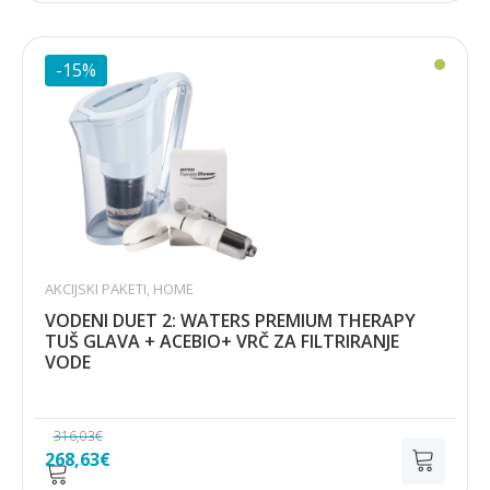
bila
je:
je:
269,41€.
316,95€.
-15%
AKCIJSKI PAKETI
,
HOME
VODENI DUET 2: WATERS PREMIUM THERAPY
TUŠ GLAVA + ACEBIO+ VRČ ZA FILTRIRANJE
VODE
316,03
€
Izvorna
Trenutna
268,63
€
cijena
cijena