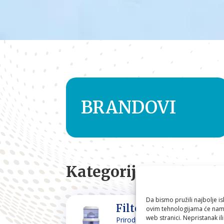
BRANDOVI
Kategorije
Da bismo pružili najbolje is
Filteri za vodu
ovim tehnologijama će nam 
web stranici. Nepristanak il
Prirodno filtriranje i