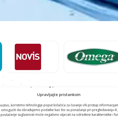
Proizvodi
Upravljajte pristankom
AKCIJSKI PAKETI
,
HOME
kustvo, koristimo tehnologije poput kolačića za čuvanje i/ili pristup informacija
omogućiti da obrađujemo podatke kao što su ponašanje pri pregledavanju ili j
i povlačenje suglasnosti može negativno utjecati na određene karakteristike i fun