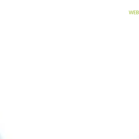
WEB
za filtriranje
Zamjenski dijelovi
Akcijs
vode
Zamjenski dijelovi za naše
Proizvo
proizvode
 prijenosno rješenje
nu i čistu vodu za piće