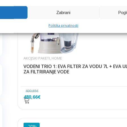
-20%
Zabrani
Pogl
Politika privatnosti
AKCIJSKI PAKETI
,
HOME
VODENI TRIO 1: EVA FILTER ZA VODU 7L + EVA 
ZA FILTRIRANJE VODE
600,85
€
Izvorna
Trenutna
480,66
€
cijena
cijena
bila
je:
je:
480,66€.
600,85€.
-20%