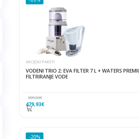
AKCIJSKI PAKETI
VODENI TRIO 2: EVA FILTER 7 L + WATERS PREM
FILTRIRANJE VODE
599,93
€
Izvorna
Trenutna
479,93
€
cijena
cijena
bila
je:
je:
479,93€.
599,93€.
-20%