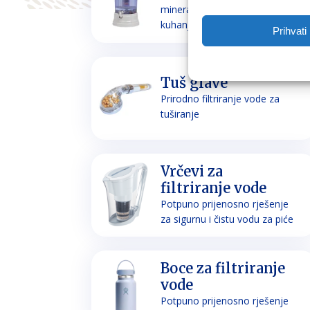
mineraliziranje vode za piće i
kuhanje
Prihvati
Tuš glave
Prirodno filtriranje vode za
tuširanje
Vrčevi za
filtriranje vode
Potpuno prijenosno rješenje
za sigurnu i čistu vodu za piće
Boce za filtriranje
vode
Potpuno prijenosno rješenje