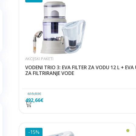
AKCIJSKI PAKETI
VODENI TRIO 3: EVA FILTER ZA VODU 12 L + EV
ZA FILTRIRANJE VODE
615,83
€
Izvorna
Trenutna
492,66
€
cijena
cijena
bila
je:
je:
492,66€.
615,83€.
-15%