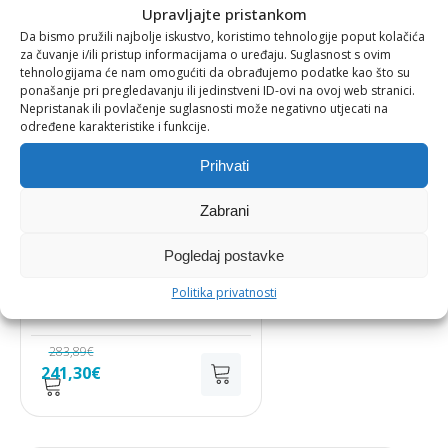
Upravljajte pristankom
je:
254,05€.
Da bismo pružili najbolje iskustvo, koristimo tehnologije poput kolačića
298,89€.
-15%
za čuvanje i/ili pristup informacijama o uređaju. Suglasnost s ovim
tehnologijama će nam omogućiti da obrađujemo podatke kao što su
ponašanje pri pregledavanju ili jedinstveni ID-ovi na ovoj web stranici.
Nepristanak ili povlačenje suglasnosti može negativno utjecati na
određene karakteristike i funkcije.
Prihvati
Zabrani
FILTERI
,
HOME-SLIDER
Pogledaj postavke
EVA FILTER 7 L
Politika privatnosti
283,89
€
Izvorna
Trenutna
241,30
€
cijena
cijena
bila
je:
je:
241,30€.