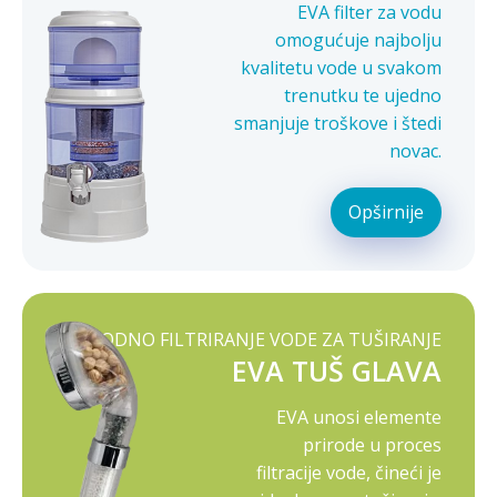
EVA filter za vodu
omogućuje najbolju
kvalitetu vode u svakom
trenutku te ujedno
smanjuje troškove i štedi
novac.
Opširnije
PRIRODNO FILTRIRANJE VODE ZA TUŠIRANJE
EVA TUŠ GLAVA
EVA unosi elemente
prirode u proces
filtracije vode, čineći je