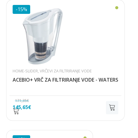
283,89€.
-15%
HOME-SLIDER
,
VRČEVI ZA FILTRIRANJE VODE
ACEBIO+ VRČ ZA FILTRIRANJE VODE - WATERS
171,35
€
Izvorna
Trenutna
145,65
€
cijena
cijena
bila
je:
je:
145,65€.
171,35€.