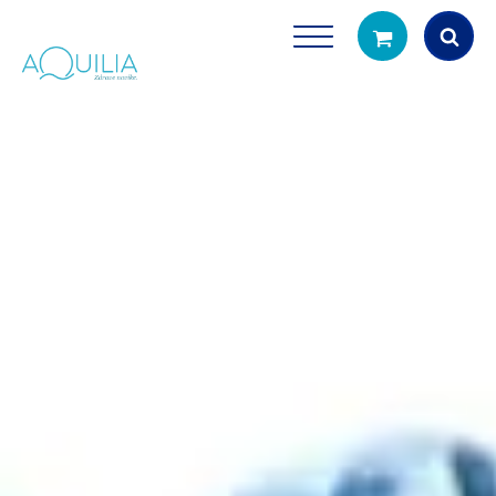
Products
search
Tuš glave
Vrčevi za filtrira
rirodno filtriranje vode za tuširanje
Potpuno prijenosno rješenje
čistu vodu za pi