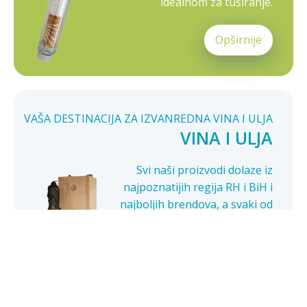
idealnom za tuširanje.
Opširnije
VAŠA DESTINACIJA ZA IZVANREDNA VINA I ULJA
VINA I ULJA
Svi naši proizvodi dolaze iz
najpoznatijih regija RH i BiH i
najboljih brendova, a svaki od
njih ima svoju jedinstvenu
povijest, strast i tradiciju.
Opširnije