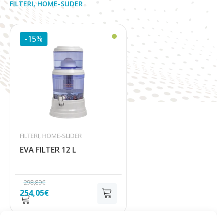
FILTERI
,
HOME-SLIDER
-15%
FILTERI
,
HOME-SLIDER
EVA FILTER 12 L
298,89
€
Izvorna
Trenutna
254,05
€
cijena
cijena
bila
je: