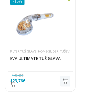
-15%
FILTER TUŠ GLAVE
,
HOME-SLIDER
,
TUŠEVI
EVA ULTIMATE TUŠ GLAVA
145,60
€
Izvorna
Trenutna
123,76
€
cijena
cijena
bila
je:
je:
123,76€.
145,60€.