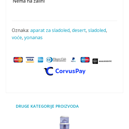
Nema na zalihi
Oznaka:
aparat za sladoled
,
desert
,
sladoled
,
voće
,
yonanas
DRUGE KATEGORIJE PROIZVODA