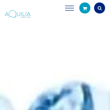
Products
search
Tuš glave
Vrčevi za filtrira
rirodno filtriranje vode za tuširanje
Potpuno prijenosno rješenje
čistu vodu za pi