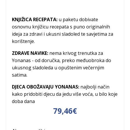
KNJIŽICA RECEPATA:
u paketu dobivate
osnovnu knjižicu recepata s puno originalnih
ideja za zdravi i ukusni sladoled te savjetima za
korištenje.
ZDRAVE NAVIKE:
nema krivog trenutka za
Yonanas - od doručka, preko međuobroka do
ukusnog sladoleda u opuštenim večernjim
satima.
DJECA OBOŽAVAJU YONANAS:
najbolji način
kako pridobiti djecu da jedu više voća, u bilo koje
doba dana
79,46
€