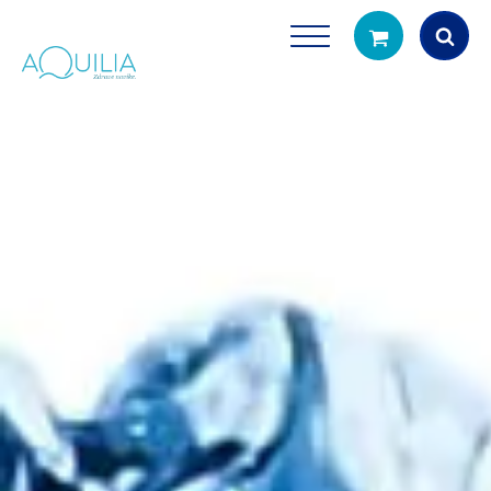
Products
search
Tuš glave
Vrčevi za filtrira
rirodno filtriranje vode za tuširanje
Potpuno prijenosno rješenje
čistu vodu za pi