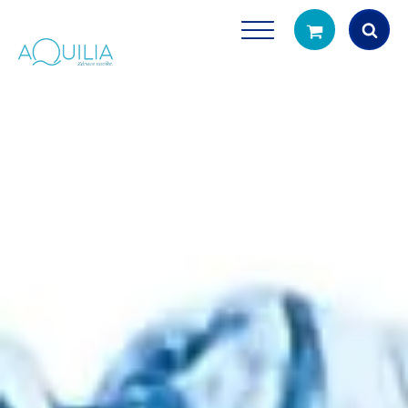
Products
search
Tuš glave
Vrčevi za filtrira
rirodno filtriranje vode za tuširanje
Potpuno prijenosno rješenje
čistu vodu za pi