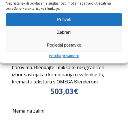
Nepristanak ili povlačenje suglasnosti može negativno utjecati na
određene karakteristike i funkcije.
Omega Blender OM6560 HP
Prihvati
Zabrani
Omega blender je opremljen savršenom
Pogledaj postavke
kombinacijom karakteristika, jamstva, kvalitetne
izrade i izdržljivosti. Certificiran ETL – ovaj se
Politika privatnosti
uređaj može koristiti u restoranima i juice
barovima. Blendajte i miksajte neograničen
izbor sastojaka i kombinacija u svilenkastu,
kremastu teksturu s OMEGA Blenderom.
503,03
€
Nema na zalihi