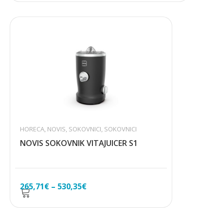
HORECA
,
NOVIS
,
SOKOVNICI
,
SOKOVNICI
NOVIS SOKOVNIK VITAJUICER S1
Raspon
265,71
€
–
530,35
€
cijena:
od