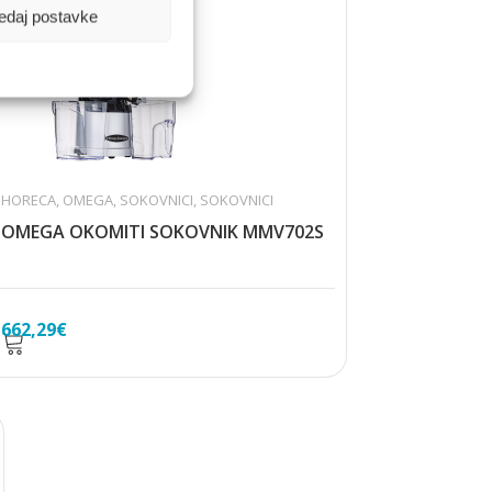
edaj postavke
HORECA
,
OMEGA
,
SOKOVNICI
,
SOKOVNICI
OMEGA OKOMITI SOKOVNIK MMV702S
662,29
€