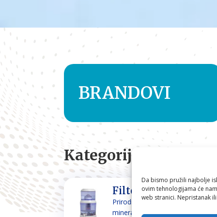
BRANDOVI
Kategorije
Da bismo pružili najbolje is
ovim tehnologijama će nam 
Filteri za vodu
web stranici. Nepristanak il
Prirodno filtriranje i
mineraliziranje vode za piće i