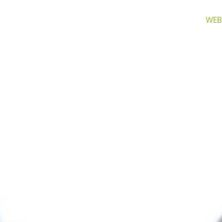
WEB
za filtriranje
Zamjenski dijelovi
Akcijs
vode
Zamjenski dijelovi za naše
Proizvo
proizvode
 prijenosno rješenje
nu i čistu vodu za piće