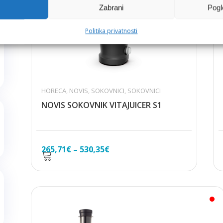
Zabrani
Pogl
Politika privatnosti
HORECA
,
NOVIS
,
SOKOVNICI
,
SOKOVNICI
NOVIS SOKOVNIK VITAJUICER S1
Raspon
265,71
€
–
530,35
€
cijena:
od
265,71€
do
530,35€