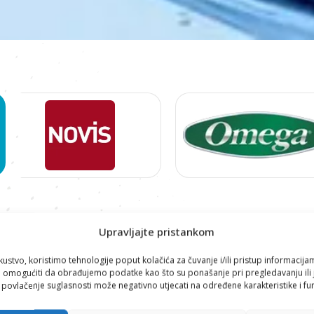
Proizvodi
Upravljajte pristankom
HORECA
,
NOVIS
,
SOKOVNICI
,
SOKOVNICI
kustvo, koristimo tehnologije poput kolačića za čuvanje i/ili pristup informacija
omogućiti da obrađujemo podatke kao što su ponašanje pri pregledavanju ili j
i povlačenje suglasnosti može negativno utjecati na određene karakteristike i fun