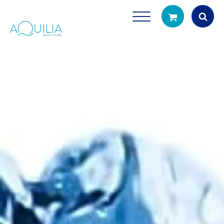
Products
search
Tuš glave
Vrčevi za filtrira
rirodno filtriranje vode za tuširanje
Potpuno prijenosno rješenje
čistu vodu za pi