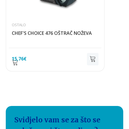
OSTALO
CHEF'S CHOICE 476 OŠTRAČ NOŽEVA
15,76
€
Svidjelo vam se za što se