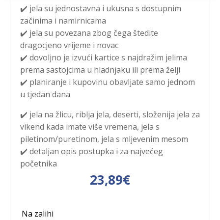
✔️ jela su jednostavna i ukusna s dostupnim
začinima i namirnicama
✔️ jela su povezana zbog čega štedite
dragocjeno vrijeme i novac
✔️ dovoljno je izvući kartice s najdražim jelima
prema sastojcima u hladnjaku ili prema želji
✔️ planiranje i kupovinu obavljate samo jednom
u tjedan dana
✔️ jela na žlicu, riblja jela, deserti, složenija jela za
vikend kada imate više vremena, jela s
piletinom/puretinom, jela s mljevenim mesom
✔️ detaljan opis postupka i za najvećeg
početnika
23,89
€
Na zalihi