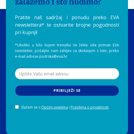
zalažemo i što nudimo?
Pratite naš sadržaj i ponudu preko EVA
newslettera* te ostvarite brojne pogodnosti
pri kupnji!
*Ukoliko u bilo kojem trenutku ne želite više primati EVA
newsletter, pošaljite nam zahtjev za skidanjem s liste, preko
e-mail adrese podrska@eva.hr
PRIBILJEŽI SE
Slažem se s
Općim uvjetima
i
Pravilima o privatnosti