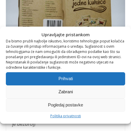
Upravljajte pristankom
Da bismo pružili najbolje iskustvo, koristimo tehnologije poput kolačića
za čuvanje i/ili pristup informacijama o uređaju. Suglasnost s ovim
tehnologijama će nam omogućiti da obrađujemo podatke kao što su
ponašanje pri pregledavanju ili jedinstveni ID-ovi na ovoj web stranici.
Nepristanak ili povlačenje suglasnosti može negativno utjecati na
određene karakteristike i funkcije.
Prihvati
Priče jedne kuhače - kartice s
Zabrani
receptima
Pogledaj postavke
Politika privatnosti
30 recepata za čak 30 dana (i više jer kombinacija
je bezbroj)