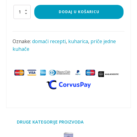
Priče
DODAJ U KOŠARICU
jedne
kuhače
-
kartice
s
Oznake:
domaći recepti
,
kuharica
,
priče jedne
receptima
kuhače
količina
DRUGE KATEGORIJE PROIZVODA