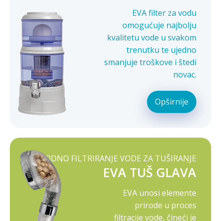
EVA filter za vodu
omogućuje najbolju
kvalitetu vode u svakom
trenutku te ujedno
smanjuje troškove i štedi
novac.
Opširnije
PRIRODNO FILTRIRANJE VODE ZA TUŠIRANJE
EVA TUŠ GLAVA
EVA unosi elemente
prirode u proces
filtracije vode, čineći je