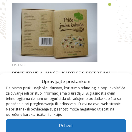
OSTALO
PRIČE JEDNE KUHAČE - KARTICE S RECEPTIMA
Upravljajte pristankom
Da bismo pružili najbolje iskustvo, koristimo tehnologije poput kolačića
za čuvanje i/ili pristup informacijama o uređaju. Suglasnost s ovim
tehnologijama će nam omogućiti da obrađujemo podatke kao što su
23,89
€
ponašanje pri pregledavanju ili jedinstveni ID-ovi na ovoj web stranici.
Nepristanak ili povlačenje suglasnosti može negativno utjecati na
određene karakteristike i funkcije.
Prihvati