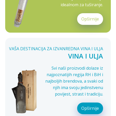
idealnom za tuširanje.
Opširnije
VAŠA DESTINACIJA ZA IZVANREDNA VINA I ULJA
VINA I ULJA
Svi naši proizvodi dolaze iz
najpoznatijih regija RH i BiH i
najboljih brendova, a svaki od
njih ima svoju jedinstvenu
povijest, strast i tradiciju.
Opširnije