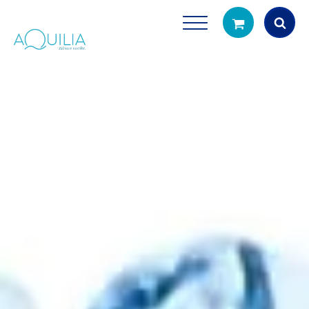
Products
search
Tuš glave
Vrčevi za filtrira
rirodno filtriranje vode za tuširanje
Potpuno prijenosno rješenje
čistu vodu za pi