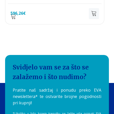
596,26
€
Svidjelo vam se za što se
zalažemo i što nudimo?
Pratite naš sadržaj i ponudu preko EVA
newslettera* te ostvarite brojne pogodnosti
pri kupnji!
*Ukoliko u bilo kojem trenutku ne želite više primati EVA