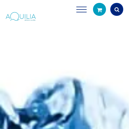
Products
search
Tuš glave
Vrčevi za filtrira
rirodno filtriranje vode za tuširanje
Potpuno prijenosno rješenje
čistu vodu za pi