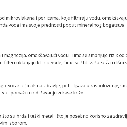
mikrovlakana i perlicama, koje filtriraju vodu, omekšavajuć
rda voda ima svoje prednosti poput mineralnog bogatstva, može
ija i magnezija, omekšavajući vodu. Time se smanjuje rizik o
 filteri uklanjaju klor iz vode, čime se štiti vaša koža i dišn
agotvoran učinak na zdravlje, poboljšavaju raspoloženje, sm
tvu i pomažu u održavanju zdrave kože.
ao što su hrđa i teški metali, što je posebno korisno za zdrav
ivim izborom.