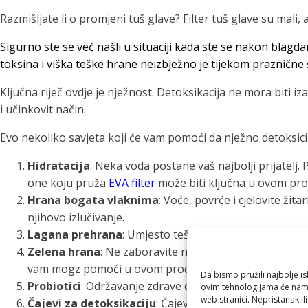
Razmišljate li o promjeni tuš glave? Filter tuš glave su mali, a
Sigurno ste se već našli u situaciji kada ste se nakon blagda
toksina i viška teške hrane neizbježno je tijekom praznične s
Ključna riječ ovdje je nježnost. Detoksikacija ne mora biti i
i učinkovit način.
Evo nekoliko savjeta koji će vam pomoći da nježno detoksicira
Hidratacija
: Neka voda postane vaš najbolji prijatelj.
one koju pruža
EVA filter
može biti ključna u ovom pro
Hrana bogata vlaknima
: Voće, povrće i cjelovite ži
njihovo izlučivanje.
Lagana prehrana
: Umjesto teške i prerađene hrane, 
Zelena hrana
: Ne zaboravite na zelenu hranu poput bro
vam mogz pomoći u ovom procesu.
Da bismo pružili najbolje is
Probiotici
: Održavanje zdrave crijevne flore ključno j
ovim tehnologijama će nam 
web stranici. Nepristanak il
Čajevi za detoksikaciju
: Čajevi od maslačka, koprive,