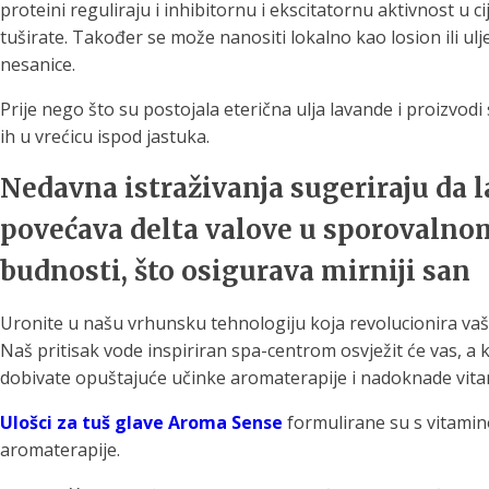
proteini reguliraju i inhibitornu i ekscitatornu aktivnost u
tuširate. Također se može nanositi lokalno kao losion ili ulje
nesanice.
Prije nego što su postojala eterična ulja lavande i proizvodi s
ih u vrećicu ispod jastuka.
Nedavna istraživanja sugeriraju da l
povećava delta valove u sporovalnom
budnosti, što osigurava mirniji san
Uronite u našu vrhunsku tehnologiju koja revolucionira vaš
Naš pritisak vode inspiriran spa-centrom osvježit će vas, a 
dobivate opuštajuće učinke aromaterapije i nadoknade vitamin
Ulošci za tuš glave Aroma Sense
formulirane su s vitamin
aromaterapije.