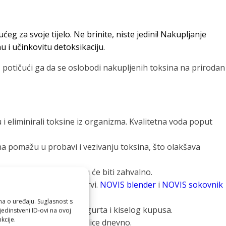
eg za svoje tijelo. Ne brinite, niste jedini! Nakupljanje
u i učinkovitu detoksikaciju.
lu, potičući ga da se oslobodi nakupljenih toksina na prirodan
 i eliminirali toksine iz organizma. Kvalitetna voda poput
akna pomažu u probavi i vezivanju toksina, što olakšava
 povrćem. Vašem tijelu će biti zahvalno.
 detoksikaciji jetre i krvi.
NOVIS blender
i
NOVIS sokovnik
ma o uređaju. Suglasnost s
mentiranu hranu poput jogurta i kiselog kupusa.
edinstveni ID-ovi na ovoj
kcije.
sikacije. Pijte ih 2-3 šalice dnevno.