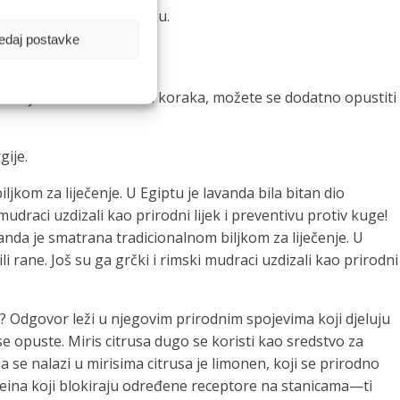
e napraviti veliku razliku.
edaj postavke
m zdravlju. Osim navedenih koraka, možete se dodatno opustiti
gije.
jkom za liječenje. U Egiptu je lavanda bila bitan dio
 mudraci uzdizali kao prirodni lijek i preventivu protiv kuge!
anda je smatrana tradicionalnom biljkom za liječenje. U
ili rane. Još su ga grčki i rimski mudraci uzdizali kao prirodni
a? Odgovor leži u njegovim prirodnim spojevima koji djeluju
a se opuste. Miris citrusa dugo se koristi kao sredstvo za
a se nalazi u mirisima citrusa je limonen, koji se prirodno
oteina koji blokiraju određene receptore na stanicama—ti