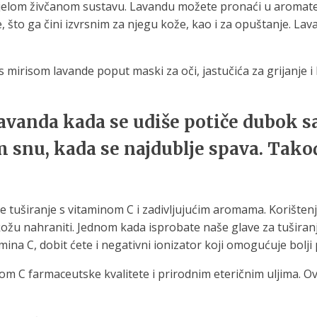
 cijelom živčanom sustavu. Lavandu možete pronaći u aromater
, što ga čini izvrsnim za njegu kože, kao i za opuštanje. Lavan
 mirisom lavande poput maski za oči, jastučića za grijanje i ku
avanda kada se udiše potiče dubok sa
 snu, kada se najdublje spava. Tako
e tuširanje s vitaminom C i zadivljujućim aromama. Korišten
kožu nahraniti. Jednom kada isprobate naše glave za tuširanj
a C, dobit ćete i negativni ionizator koji omogućuje bolji p
om C farmaceutske kvalitete i prirodnim eteričnim uljima. O