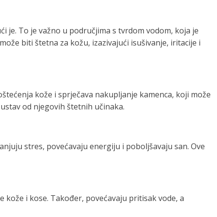
i je. To je važno u područjima s tvrdom vodom, koja je
 biti štetna za kožu, izazivajući isušivanje, iritacije i
d oštećenja kože i sprječava nakupljanje kamenca, koji može
i sustav od njegovih štetnih učinaka.
anjuju stres, povećavaju energiju i poboljšavaju san. Ove
lje kože i kose. Također, povećavaju pritisak vode, a