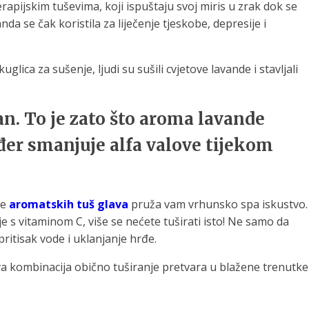
apijskim tuševima, koji ispuštaju svoj miris u zrak dok se
da se čak koristila za liječenje tjeskobe, depresije i
glica za sušenje, ljudi su sušili cvjetove lavande i stavljali
n. To je zato što aroma lavande
đer smanjuje alfa valove tijekom
je
aromatskih tuš glava
pruža vam vrhunsko spa iskustvo.
e s vitaminom C, više se nećete tuširati isto! Ne samo da
ritisak vode i uklanjanje hrđe.
va kombinacija obično tuširanje pretvara u blažene trenutke