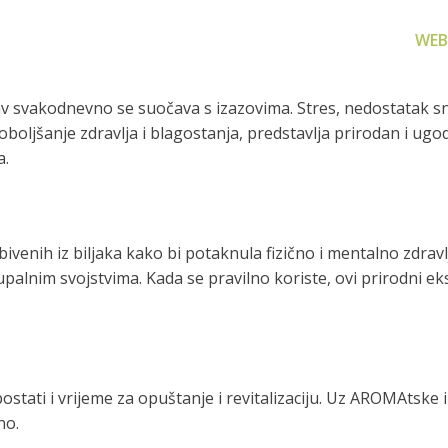
WEB
svakodnevno se suočava s izazovima. Stres, nedostatak sna
oboljšanje zdravlja i blagostanja, predstavlja prirodan i u
a.
za filtriranje
Zamjenski dijelovi
Akcijs
ivenih iz biljaka kako bi potaknula fizično i mentalno zdravl
vode
Zamjenski dijelovi za naše
Proizvo
palnim svojstvima. Kada se pravilno koriste, ovi prirodni ek
proizvode
 prijenosno rješenje
nu i čistu vodu za piće
stati i vrijeme za opuštanje i revitalizaciju. Uz AROMAtske i
no.