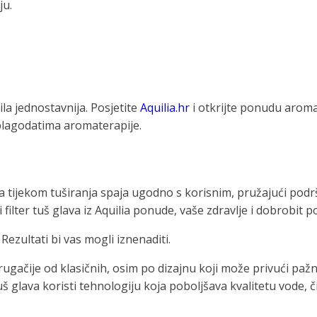
ju.
la jednostavnija. Posjetite
Aquilia.hr
i otkrijte ponudu aromat
blagodatima aromaterapije.
ja tijekom tuširanja spaja ugodno s korisnim, pružajući po
filter tuš glava iz Aquilia ponude, vaše zdravlje i dobrobit p
 Rezultati bi vas mogli iznenaditi.
ugačije od klasičnih, osim po dizajnu koji može privući pažn
tuš glava koristi tehnologiju koja poboljšava kvalitetu vode, 