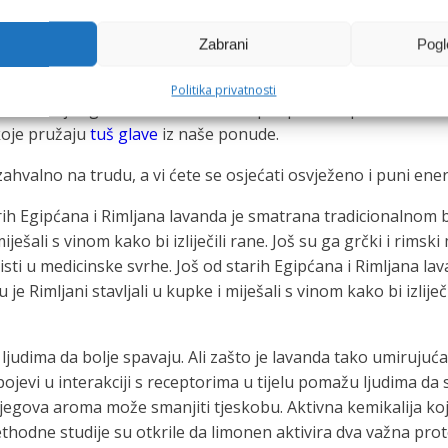
ju i eliminaciju toksina. Samo 30 minuta vježbanja dnevno mož
te svom tijelu dovoljno vremena za regeneraciju.
Zabrani
Pogl
istup detoksikaciji i prehrani, obratite se stručnjaku.
Politika privatnosti
o očistiti svoj organizam i vratiti se na put prema optimalno
koje pružaju
tuš glave
iz naše ponude.
zahvalno na trudu, a vi ćete se osjećati osvježeno i puni ener
ih Egipćana i Rimljana lavanda je smatrana tradicionalnom bil
ješali s vinom kako bi izliječili rane. Još su ga grčki i rimski
ti u medicinske svrhe. Još od starih Egipćana i Rimljana lav
je Rimljani stavljali u kupke i miješali s vinom kako bi izliječ
ljudima da bolje spavaju. Ali zašto je lavanda tako umirujuć
i spojevi u interakciji s receptorima u tijelu pomažu ljudima d
 njegova aroma može smanjiti tjeskobu. Aktivna kemikalija koj
rethodne studije su otkrile da limonen aktivira dva važna pr