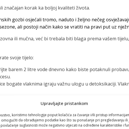
li značajan korak ka boljoj kvaliteti života.
nskih gozbi osjećali tromo, naduto i željno nečeg osvježavajuć
ezone, ali postoji način kako se vratiti na pravi put uz nježn
zazovna ili mučna, već bi trebala biti blaga prema vašem tije
te svoje tijelo:
 Pijte barem 2 litre vode dnevno kako biste potaknuli probavu
cesu.
tarice bogate vlaknima igraju važnu ulogu u detoksikaciji. Vl
usredotočite se na lagane obroke bogate proteinima, voćem i
Upravljajte pristankom
kule, kelja i špinata. Oni su bogati klorofilom, koji pomaže u
kustvo, koristimo tehnologije poput kolačića za čuvanje i/ili pristup informacija
e za detoksikaciju. Konzumirajte probiotičke dodatke ili fer
omogućiti da obrađujemo podatke kao što su ponašanje pri pregledavanju ili j
i povlačenje suglasnosti može negativno utjecati na određene karakteristike i fun
 žafrana i nane mogu biti odlični saveznici u vašem putu detok