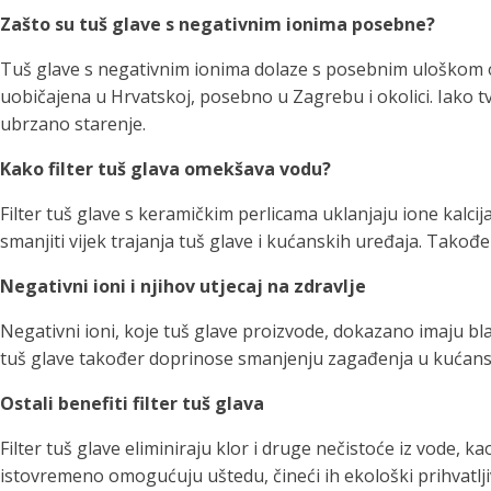
Zašto su tuš glave s negativnim ionima posebne?
Tuš glave s negativnim ionima dolaze s posebnim uloškom od 
uobičajena u Hrvatskoj, posebno u Zagrebu i okolici. Iako tv
ubrzano starenje.
Kako filter tuš glava omekšava vodu?
Filter tuš glave s keramičkim perlicama uklanjaju ione kalc
smanjiti vijek trajanja tuš glave i kućanskih uređaja. Također,
Negativni ioni i njihov utjecaj na zdravlje
Negativni ioni, koje tuš glave proizvode, dokazano imaju bl
tuš glave također doprinose smanjenju zagađenja u kućans
Ostali benefiti filter tuš glava
Filter tuš glave eliminiraju klor i druge nečistoće iz vode, k
istovremeno omogućuju uštedu, čineći ih ekološki prihvatlj