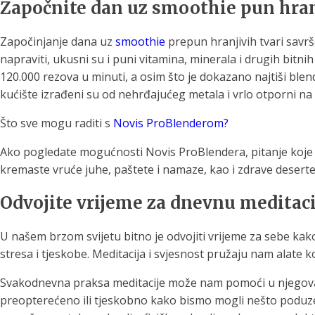
Započnite dan uz smoothie pun hran
Započinjanje dana uz
smoothie
prepun hranjivih tvari savrš
napraviti, ukusni su i puni vitamina, minerala i drugih bit
120.000 rezova u minuti, a osim što je dokazano najtiši blen
kućište izrađeni su od nehrđajućeg metala i vrlo otporni na
Što sve mogu raditi s
Novis ProBlenderom?
Ako pogledate mogućnosti Novis ProBlendera, pitanje koje s
kremaste vruće juhe, paštete i namaze, kao i zdrave deserte.
Odvojite vrijeme za dnevnu meditaci
U našem brzom svijetu bitno je odvojiti vrijeme za sebe kak
stresa i tjeskobe. Meditacija i svjesnost pružaju nam alat
Svakodnevna praksa meditacije može nam pomoći u njegovan
preopterećeno ili tjeskobno kako bismo mogli nešto poduzeti