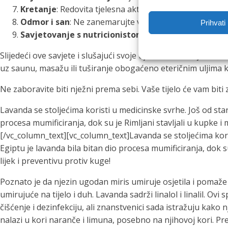
Kretanje
: Redovita tjelesna aktivnost potiče cirkulaci
Odmor i san
: Ne zanemarujte važnost dobrog sna. Daj
Prihvati
Savjetovanje s nutricionistom
: Za personalizirani pr
Slijedeći ove savjete i slušajući svoje tijelo, možete nježn
uz saunu, masažu ili tuširanje obogaćeno eteričnim uljima 
Ne zaboravite biti nježni prema sebi. Vaše tijelo će vam biti 
Lavanda se stoljećima koristi u medicinske svrhe. Još od star
procesa mumificiranja, dok su je Rimljani stavljali u kupke i mi
[/vc_column_text][vc_column_text]Lavanda se stoljećima koris
Egiptu je lavanda bila bitan dio procesa mumificiranja, dok su 
lijek i preventivu protiv kuge!
Poznato je da njezin ugodan miris umiruje osjetila i pomaže 
umirujuće na tijelo i duh. Lavanda sadrži linalol i linalil. Ov
čišćenje i dezinfekciju, ali znanstvenici sada istražuju kako
nalazi u kori naranče i limuna, posebno na njihovoj kori. P