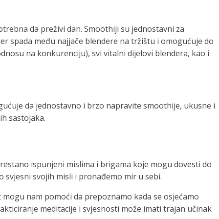
otrebna da preživi dan. Smoothiji su jednostavni za
ender spada među najjače blendere na tržištu i omogućuje do
nosu na konkurenciju), svi vitalni dijelovi blendera, kao i
gućuje da jednostavno i brzo napravite smoothije, ukusne i
ih sastojaka.
eprestano ispunjeni mislima i brigama koje mogu dovesti do
svjesni svojih misli i pronađemo mir u sebi.
nost mogu nam pomoći da prepoznamo kada se osjećamo
ticiranje meditacije i svjesnosti može imati trajan učinak