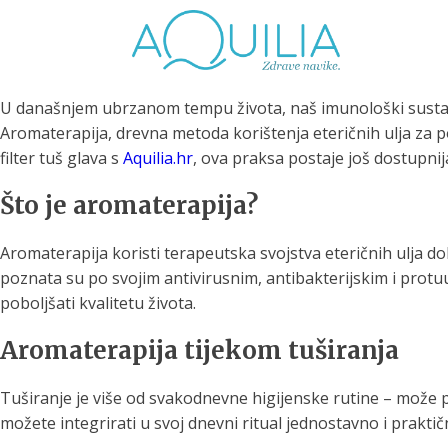
U današnjem ubrzanom tempu života, naš imunološki sustav 
Aromaterapija, drevna metoda korištenja eteričnih ulja za p
filter tuš glava s
Aquilia.hr
, ova praksa postaje još dostupnij
Što je aromaterapija?
Tuš glave
Vrčevi za filtriranje
Boce 
Aromaterapija koristi terapeutska svojstva eteričnih ulja dob
vode
irodno filtriranje vode za
poznata su po svojim antivirusnim, antibakterijskim i protuu
tuširanje
Potpuno prijenosno rješenje
Potpuno
za sigurnu i čistu vodu za piće
za sigur
poboljšati kvalitetu života.
Aromaterapija tijekom tuširanja
Tuširanje je više od svakodnevne higijenske rutine – može po
možete integrirati u svoj dnevni ritual jednostavno i praktič