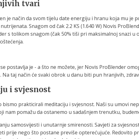
jivih tvari
en je način da svom tijelu date energiju i hranu koja mu je p
nih nutrijenata. Snagom od čak 2.2 KS (1.640 W) Novis ProBl
der s tolikom snagom (čak 50% tiši pri maksimalnoj snazi u od
 oštećenja.
e postavlja je - a što ne možete, jer Novis ProBlender omo
 Na taj način će svaki obrok u danu biti pun hranjivih, zdrav
ju i svjesnost
o bismo prakticirali meditaciju i svjesnost. Naši su umovi n
e koji nam pomažu da ostanemo u sadašnjem trenutku, budemo 
ju samosvijesti i unutarnje smirenosti. Savjeti za svjes
 prije nego što postane previše opterećujuće. Redovito prak