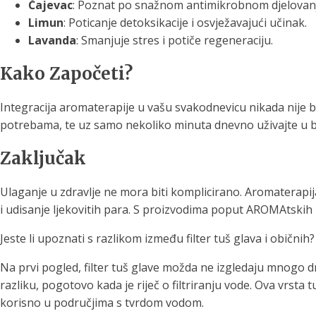
Čajevac
: Poznat po snažnom antimikrobnom djelovan
Limun
: Poticanje detoksikacije i osvježavajući učinak.
Lavanda
: Smanjuje stres i potiče regeneraciju.
Kako Započeti?
Integracija aromaterapije u vašu svakodnevicu nikada nije bi
potrebama, te uz samo nekoliko minuta dnevno uživajte u 
Zaključak
Ulaganje u zdravlje ne mora biti komplicirano. Aromaterapi
i udisanje ljekovitih para. S proizvodima poput AROMAtskih i 
Jeste li upoznati s razlikom između filter tuš glava i običnih?
Na prvi pogled, filter tuš glave možda ne izgledaju mnogo dr
razliku, pogotovo kada je riječ o filtriranju vode. Ova vrsta 
korisno u područjima s tvrdom vodom.