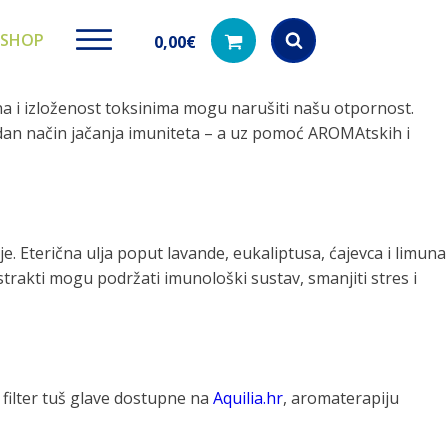
SHOP
0,00
€
 i izloženost toksinima mogu narušiti našu otpornost.
Products
search
godan način jačanja imuniteta – a uz pomoć AROMAtskih i
ki paketi
Ugradbeni filteri za
Dezinfe
je. Eterična ulja poput lavande, eukaliptusa, ćajevca i limuna
vodu
di na akciji
Kod nas pronađ
strakti mogu podržati imunološki sustav, smanjiti stres i
dezinfekciju 
Učinkovito filtriranje vode iz
vodovodne mreže
 filter tuš glave dostupne na
Aquilia.hr
, aromaterapiju