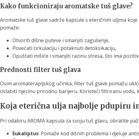
Kako funkcioniraju aromatske tuš glave?
Aromatske tuš glave sadrže kapsule s eteričnim uljima koje 
pomaže:
Otvoriti dišne puteve i smanjiti zagušenje,
Povećati cirkulaciju i potaknuti detoksikaciju,
Opuštati mišiće i smanjiti razinu stresa, što ima poziti
Prednosti filter tuš glava
Osim aromaterapijskog učinka, filter tuš glave pomažu uklonit
oslabiti njezinu prirodnu barijeru. Koristeći filtriranu vodu, 
Koja eterična ulja najbolje pdupiru 
Pri odabiru AROMA kapsula za svoju tuš glavu, obratite pažn
Eukaliptus
: Pomaže kod dišnih problema i djeluje antis