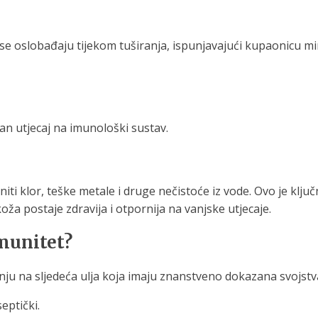
se oslobađaju tijekom tuširanja, ispunjavajući kupaonicu mi
van utjecaj na imunološki sustav.
i klor, teške metale i druge nečistoće iz vode. Ovo je ključno
koža postaje zdravija i otpornija na vanjske utjecaje.
imunitet?
ju na sljedeća ulja koja imaju znanstveno dokazana svojstva
eptički.