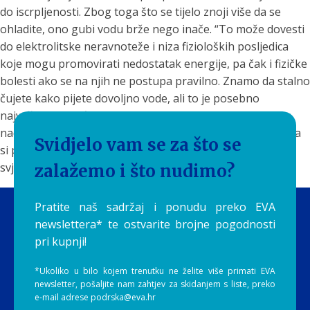
do iscrpljenosti. Zbog toga što se tijelo znoji više da se
ohladite, ono gubi vodu brže nego inače. “To može dovesti
do elektrolitske neravnoteže i niza fizioloških posljedica
koje mogu promovirati nedostatak energije, pa čak i fizičke
bolesti ako se na njih ne postupa pravilno. Znamo da stalno
čujete kako pijete dovoljno vode, ali to je posebno
najvažnije u vrućim mjesecima. Trebali biste neprestano
nadoknađivati gubitak vode. Ostanite
hidratizirani
tako da
Svidjelo vam se za što se
si postavite podsjetnike za pijenje dovoljne količine vode,
svježim
smoothiejima
ili
sokovima
koji će vas osvježiti.
zalažemo i što nudimo?
Pratite naš sadržaj i ponudu preko EVA
newslettera* te ostvarite brojne pogodnosti
pri kupnji!
*Ukoliko u bilo kojem trenutku ne želite više primati EVA
newsletter, pošaljite nam zahtjev za skidanjem s liste, preko
e-mail adrese podrska@eva.hr