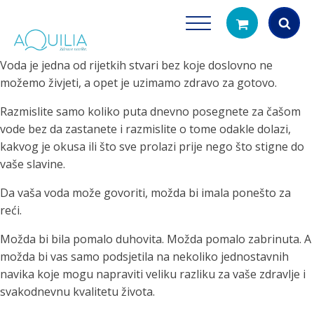
Voda je jedna od rijetkih stvari bez koje doslovno ne
Products
možemo živjeti, a opet je uzimamo zdravo za gotovo.
search
Razmislite samo koliko puta dnevno posegnete za čašom
vode bez da zastanete i razmislite o tome odakle dolazi,
kakvog je okusa ili što sve prolazi prije nego što stigne do
vaše slavine.
Da vaša voda može govoriti, možda bi imala ponešto za
reći.
Tuš glave
Vrčevi za filtrira
Možda bi bila pomalo duhovita. Možda pomalo zabrinuta. A
rirodno filtriranje vode za tuširanje
Potpuno prijenosno rješenje
možda bi vas samo podsjetila na nekoliko jednostavnih
čistu vodu za pi
navika koje mogu napraviti veliku razliku za vaše zdravlje i
svakodnevnu kvalitetu života.