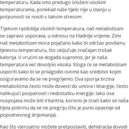
temperaturu. Kada smo predugo izloženi visokim
temperaturama, ponekad naše tijelo nije u stanju u
potpunosti se nositi s takvim stresom.
Tijekom razdoblja visokih temperatura, naš metabolizam
se zapravo usporava, u odnosu na hladnije vrijeme. Zimi
naš metabolizam mora pojačano kako bi održao povišenu
tjelesnu temperaturu, što uključuje značajan trošak
kalorija. U vrućini se događa suprotno, jer je naša
temperatura već dovoljno visoka. Stoga će se metabolizam
usporiti kako bi se prilagodio ovome kao sredstvo kojim
osiguravamo da se ne pregrijemo. Ova sporija brzina
metabolizma često može dovesti do umora i letargije, često
nalikujući pospanosti i nedostatku energije. Iako ova
nuspojava može biti iritantna, korisno je znati kako se naša
tijela pobrinu da se ne pregriju (što je puno opasnije od
popodnevnog drijemanja).
Kao što vjerojatno možete pretpostaviti, dehidracija dovodi