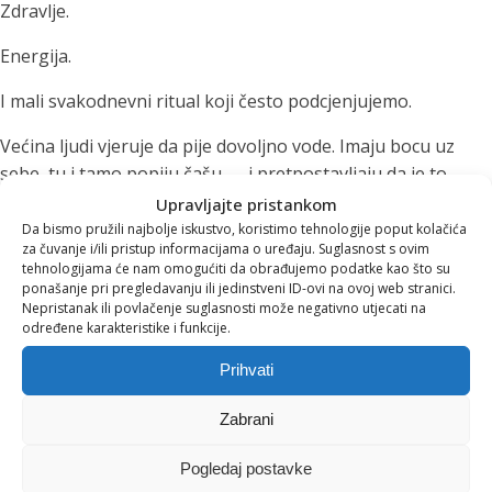
Zdravlje.
Energija.
I mali svakodnevni ritual koji često podcjenjujemo.
Većina ljudi vjeruje da pije dovoljno vode. Imaju bocu uz
sebe, tu i tamo popiju čašu — i pretpostavljaju da je to
dovoljno.
Upravljajte pristankom
Da bismo pružili najbolje iskustvo, koristimo tehnologije poput kolačića
No u praksi, blaga dehidracija je izuzetno česta.
za čuvanje i/ili pristup informacijama o uređaju. Suglasnost s ovim
tehnologijama će nam omogućiti da obrađujemo podatke kao što su
ponašanje pri pregledavanju ili jedinstveni ID-ovi na ovoj web stranici.
Ako se pitate
koliko vode treba piti dnevno
ili
Nepristanak ili povlačenje suglasnosti može negativno utjecati na
prepoznajete li
znakove dehidracije
, ovaj vodič će vam
određene karakteristike i funkcije.
pomoći da ih prepoznate na vrijeme.
Prihvati
1. Stalni umor bez jasnog
Zabrani
razloga
Pogledaj postavke