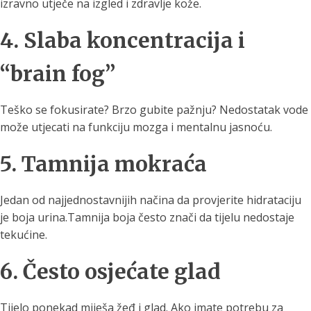
izravno utječe na izgled i zdravlje kože.
4. Slaba koncentracija i
“brain fog”
Teško se fokusirate? Brzo gubite pažnju? Nedostatak vode
može utjecati na funkciju mozga i mentalnu jasnoću.
5. Tamnija mokraća
Jedan od najjednostavnijih načina da provjerite hidrataciju
je boja urina.Tamnija boja često znači da tijelu nedostaje
tekućine.
6. Često osjećate glad
Tijelo ponekad miješa žeđ i glad. Ako imate potrebu za