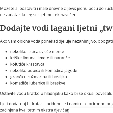
Možete si postaviti i male dnevne ciljeve: jednu bocu do ru
ne zadatak kojeg se sjetimo tek navečer.
Dodajte vodi lagani ljetni „tw
Ako vam obična voda ponekad djeluje nezanimljivo, obogatit
nekoliko listića svježe mente
kriške limuna, limete ili naranče
kolutiće krastavca
nekoliko bobica ili komadića jagode
grančicu ružmarina ili bosiljka
komadiće lubenice ili breskve
Ostavite vodu kratko u hladnjaku kako bi se okusi povezal
Ljeti dodatnoj hidrataciji pridonose i namirnice prirodno bog
začinjena kvalitetnim ekstra djevičanskim maslinovim uljem