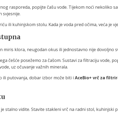
vnog rasporeda, popijte čašu vode. Tijekom noći nekoliko sa
svjesnije.
ću ili kuhinjskom stolu. Kada je voda pred očima, veća je vje
stupna
 miris klora, neugodan okus ili jednostavno nije dovoljno sv
 čega češće posežemo za čašom. Sustavi za filtraciju vode, p
z vode, uz očuvanje važnih minerala.
 ili putovanja, dobar izbor može biti i
AceBio+ vrč za filtri
tu
stalno vidite. Stavite stakleni vrč na radni stol, kuhinjski pu