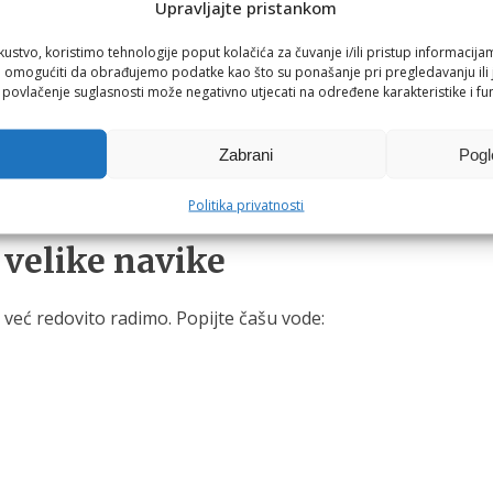
Upravljajte pristankom
“
kustvo, koristimo tehnologije poput kolačića za čuvanje i/ili pristup informacija
omogućiti da obrađujemo podatke kao što su ponašanje pri pregledavanju ili j
i povlačenje suglasnosti može negativno utjecati na određene karakteristike i fun
u. Takvi mali užici mogu ostati dio naše svakodnevice, ali u
Zabrani
Pogl
ernjih druženja i toplih ljetnih dana. Čaša vode između drug
Politika privatnosti
 velike navike
već redovito radimo. Popijte čašu vode: