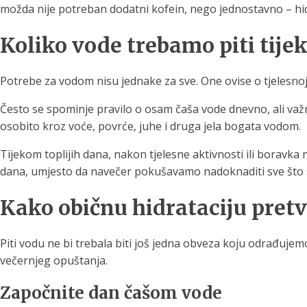
možda nije potreban dodatni kofein, nego jednostavno – hid
Koliko vode trebamo piti tij
Potrebe za vodom nisu jednake za sve. One ovise o tjelesnoj
Često se spominje pravilo o osam čaša vode dnevno, ali važn
osobito kroz voće, povrće, juhe i druga jela bogata vodom.
Tijekom toplijih dana, nakon tjelesne aktivnosti ili boravka
dana, umjesto da navečer pokušavamo nadoknaditi sve što 
Kako običnu hidrataciju pretvo
Piti vodu ne bi trebala biti još jedna obveza koju odrađuje
večernjeg opuštanja.
Započnite dan čašom vode