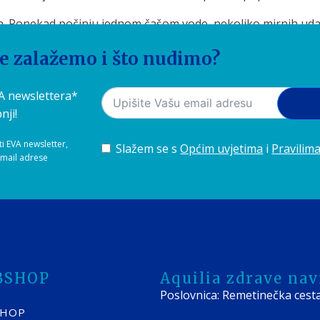
a. Ponekad počinju jednom čašom vode, nekoliko mirnih uda
dan!
se zalažemo i što nudimo?
nađite sustav koji će čistu i ukusnu vodu učiniti prirodn
VA newslettera*
nji!
ti EVA newsletter,
Slažem se s
Općim uvjetima
i
Pravilima
-mail adrese
BSHOP
Aquilia zdrave navi
Poslovnica: Remetinečka cest
SHOP