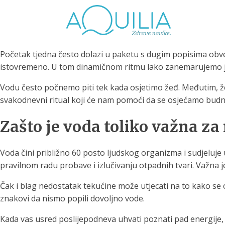
Početak tjedna često dolazi u paketu s dugim popisima obve
istovremeno. U tom dinamičnom ritmu lako zanemarujemo jednu 
Vodu često počnemo piti tek kada osjetimo žeđ. Međutim, že
svakodnevni ritual koji će nam pomoći da se osjećamo budnij
Tuš glave
Vrčevi za filtriranje
Boce 
Zašto je voda toliko važna z
vode
irodno filtriranje vode za
tuširanje
Potpuno prijenosno rješenje
Potpuno
za sigurnu i čistu vodu za piće
za sigur
Voda čini približno 60 posto ljudskog organizma i sudjeluje
pravilnom radu probave i izlučivanju otpadnih tvari. Važna 
Čak i blag nedostatak tekućine može utjecati na to kako se 
znakovi da nismo popili dovoljno vode.
Kada vas usred poslijepodneva uhvati poznati pad energije, 