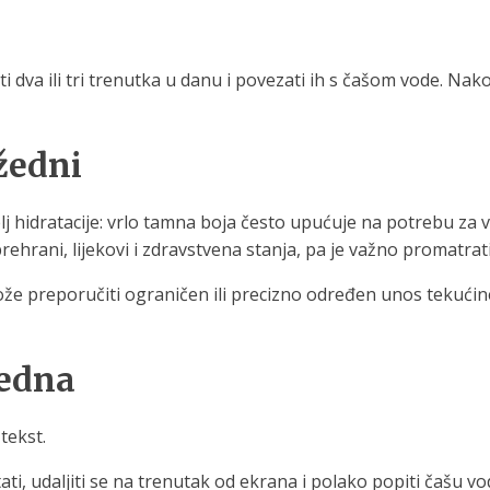
ti dva ili tri trenutka u danu i povezati ih s čašom vode. N
žedni
j hidratacije: vrlo tamna boja često upućuje na potrebu za 
prehrani, lijekovi i zdravstvena stanja, pa je važno promatra
e preporučiti ograničen ili precizno određen unos tekućine. 
jedna
tekst.
tati, udaljiti se na trenutak od ekrana i polako popiti čašu