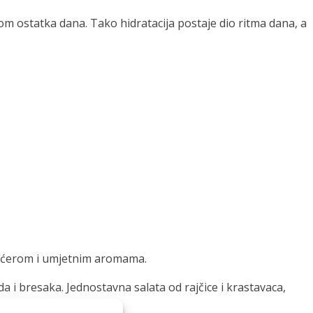
om ostatka dana. Tako hidratacija postaje dio ritma dana, a
 šećerom i umjetnim aromama.
da i bresaka. Jednostavna salata od rajčice i krastavaca,
datak laganom ručku.