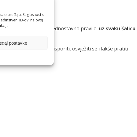
ma o uređaju. Suglasnost s
edinstveni ID-ovi na ovoj
kcije.
z njih je dobro uvesti jednostavno pravilo:
uz svaku šalicu
edaj postavke
ih pića pomaže nam usporiti, osvježiti se i lakše pratiti