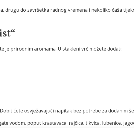
čka, drugu do završetka radnog vremena i nekoliko čaša tijek
ist“
e je prirodnim aromama. U stakleni vrč možete dodati:
i. Dobit ćete osvježavajući napitak bez potrebe za dodanim
ate vodom, poput krastavaca, rajčica, tikvica, lubenice, jago
 i s nekoliko kapi limuna, može biti ukusan mediteranski do