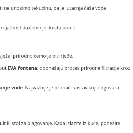
ti ne unosimo tekućinu, pa je jutarnja čaša vode
rojatnost da ćemo je doista popiti.
ježa, prirodno ćemo je piti rjeđe.
oput
EVA fontana
, oponašaju proces prirodne filtracije kroz
ranje vode
. Najvažnije je pronaći sustav koji odgovara
lt ili stol za blagovanje. Kada izlazite iz kuće, ponesite