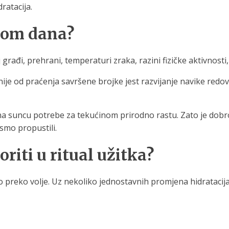
ratacija.
ekom dana?
 građi, prehrani, temperaturi zraka, razini fizičke aktivnos
ije od praćenja savršene brojke jest razvijanje navike redov
 na suncu potrebe za tekućinom prirodno rastu. Zato je dobro
smo propustili.
riti u ritual užitka?
mo preko volje. Uz nekoliko jednostavnih promjena hidratacij