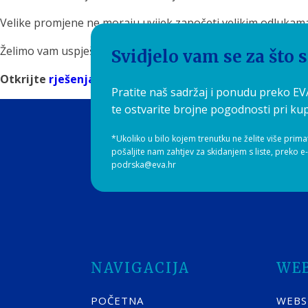
Velike promjene ne moraju uvijek započeti velikim odlukam
Želimo vam uspješan, produktivan i ugodno hidratiziran tje
Svidjelo vam se za što 
Otkrijte
rješenja za filtriranje vode
na Aquilia.hr i pro
Pratite naš sadržaj i ponudu preko E
te ostvarite brojne pogodnosti pri kup
*Ukoliko u bilo kojem trenutku ne želite više prima
pošaljite nam zahtjev za skidanjem s liste, preko e
podrska@eva.hr
NAVIGACIJA
WE
POČETNA
WEB