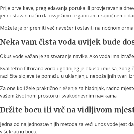
Prije prve kave, pregledavanja poruka ili provjeravanja dne
jednostavan način da osvježimo organizam i započnemo dan 
Možete je pripremiti već navečer i ostaviti na noćnom ormari
Neka vam čista voda uvijek bude do
Okus vode važan je za stvaranje navike. Ako voda ima izražen
Kvalitetno filtrirana voda ugodnijeg je okusa i mirisa, zbog
različite slojeve te pomažu u uklanjanju nepoželjnih tvari i
Za one koji žele praktično rješenje za hladnjak, radno mjesto
vašem životnom prostoru i svakodnevnim navikama.
Držite bocu ili vrč na vidljivom mjes
Jedna od najjednostavnijih metoda za veći unos vode jest da je 
višekratnu bocu.