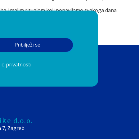
ha i malim ritualom koji ponavljamo svakoga dana.
im dijelom vaše svakodnevice.
Pribilježi se
 o privatnosti
ke d.o.o.
a 7, Zagreb