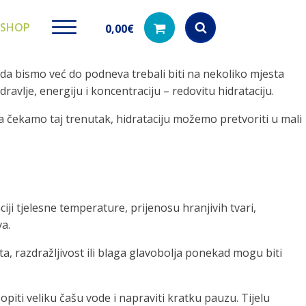
SHOP
0,00
€
a bismo već do podneva trebali biti na nekoliko mjesta
Products
search
vlje, energiju i koncentraciju – redovitu hidrataciju.
a čekamo taj trenutak, hidrataciju možemo pretvoriti u mali
ki paketi
Ugradbeni filteri za
Dezinfe
vodu
di na akciji
Kod nas pronađ
dezinfekciju 
Učinkovito filtriranje vode iz
vodovodne mreže
i tjelesne temperature, prijenosu hranjivih tvari,
va.
a, razdražljivost ili blaga glavobolja ponekad mogu biti
iti veliku čašu vode i napraviti kratku pauzu. Tijelu