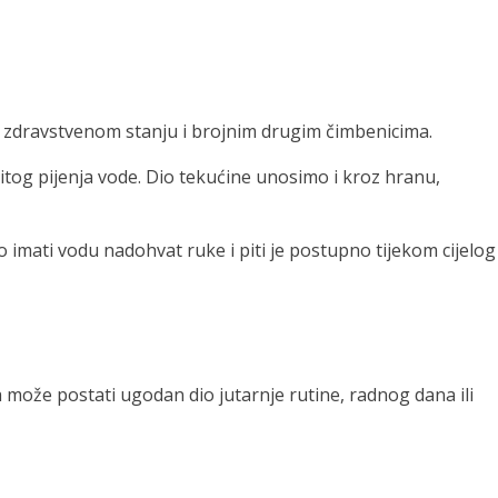
ti, zdravstvenom stanju i brojnim drugim čimbenicima.
itog pijenja vode. Dio tekućine unosimo i kroz hranu,
 imati vodu nadohvat ruke i piti je postupno tijekom cijelog
a može postati ugodan dio jutarnje rutine, radnog dana ili