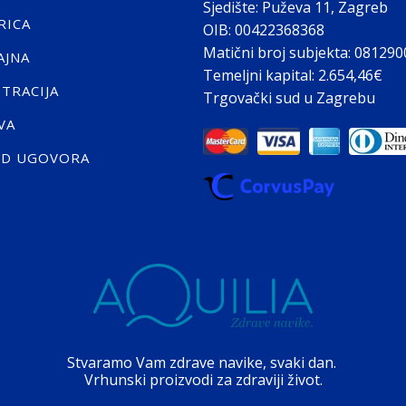
Sjedište: Puževa 11, Zagreb
RICA
OIB: 00422368368
Matični broj subjekta: 08129
AJNA
Temeljni kapital: 2.654,46€
STRACIJA
Trgovački sud u Zagrebu
VA
ID UGOVORA
Stvaramo Vam zdrave navike, svaki dan.
Vrhunski proizvodi za zdraviji život.