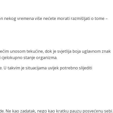
akon nekog vremena više nećete morati razmišljati o tome –
većim unosom tekućine, dok je svjetlija boja uglavnom znak
ti cjelokupno stanje organizma.
U takvim je situacijama uvijek potrebno slijediti
 vode. Ne kao zadatak, nego kao kratku pauzu posvećenu sebi.