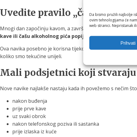
Uvedite pravilo „čaša uz čašu
Da bismo pružili najbolje is
ovim tehnologijama će nam 
web stranici. Nepristanak il
Mnogi dan započinju kavom, a završavaju čašom vina uz večer
kave ili čašu alkoholnog pića popijte i veliku čašu vode
.
Prihvati
Ova navika posebno je korisna tijekom poslovnih ručkova, več
koliko smo tekućine unijeli.
Mali podsjetnici koji stvaraju
Nove navike najlakše nastaju kada ih povežemo s nečim što 
nakon buđenja
prije prve kave
uz svaki obrok
nakon telefonskog poziva ili sastanka
prije izlaska iz kuće