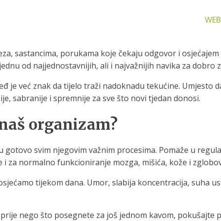
WEB
za, sastancima, porukama koje čekaju odgovor i osjećajem d
od najjednostavnijih, ali i najvažnijih navika za dobro zdra
đ je već znak da tijelo traži nadoknadu tekućine. Umjesto d
e, sabranije i spremnije za sve što novi tjedan donosi.
za filtriranje
Zamjenski dijelovi
Akcijs
a naš organizam?
vode
Zamjenski dijelovi za naše
Proizvo
proizvode
 prijenosno rješenje
nu i čistu vodu za piće
 u gotovo svim njegovim važnim procesima. Pomaže u regulacij
je i za normalno funkcioniranje mozga, mišića, kože i zglobo
osjećamo tijekom dana. Umor, slabija koncentracija, suha ust
prije nego što posegnete za još jednom kavom, pokušajte pop