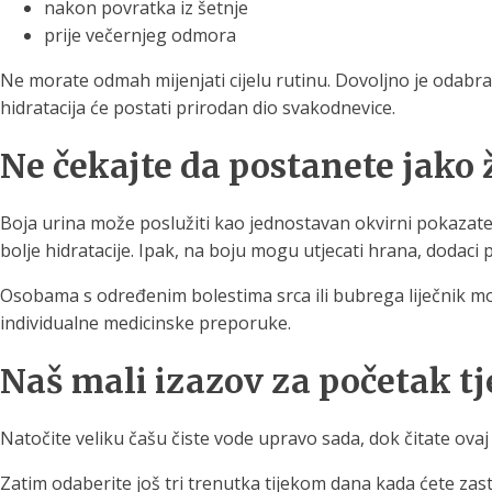
nakon povratka iz šetnje
prije večernjeg odmora
Ne morate odmah mijenjati cijelu rutinu. Dovoljno je odabra
hidratacija će postati prirodan dio svakodnevice.
Ne čekajte da postanete jako 
Boja urina može poslužiti kao jednostavan okvirni pokazatel
bolje hidratacije. Ipak, na boju mogu utjecati hrana, dodaci 
Osobama s određenim bolestima srca ili bubrega liječnik mož
individualne medicinske preporuke.
Naš mali izazov za početak t
Natočite veliku čašu čiste vode upravo sada, dok čitate ovaj 
Zatim odaberite još tri trenutka tijekom dana kada ćete zas