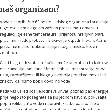
naš organizam?
Voda čini približno 60 posto ljudskog organizma i sudjeluje
u gotovo svim njegovim važnim procesima. Pomaže u
regulaciji tjelesne temperature, prijenosu hranjivih tvari,
pravilnom radu probave i izlučivanju otpadnih tvari. Važna
je i za normalno funkcioniranje mozga, mišića, kože i
zglobova.
Čak i blag nedostatak tekućine može utjecati na to kako se
osjećamo tijekom dana. Umor, slabija koncentracija, suha
usta, razdražljivost ili blaga glavobolja ponekad mogu biti
znakovi da nismo popili dovoljno vode.
Kada vas usred poslijepodneva uhvati poznati pad energije,
prije nego što posegnete za još jednom kavom, pokušajte
popiti veliku čašu vode i napraviti kratku pauzu. Tijelu
možda nije potreban dodatni kofein, nego jednostavno –