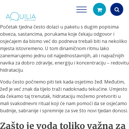
Početak tjedna često dolazi u paketu s dugim popisima
Products
obveza, sastancima, porukama koje čekaju odgovor i
search
osjećajem da bismo već do podneva trebali biti na nekoliko
mjesta istovremeno. U tom dinamičnom ritmu lako
zanemarujemo jednu od najjednostavnijih, ali i najvažnijih
navika za dobro zdravlje, energiju i koncentraciju – redovitu
hidrataciju.
Vodu često počnemo piti tek kada osjetimo žeđ. Međutim,
žeđ je već znak da tijelo traži nadoknadu tekućine. Umjesto
Tuš glave
Vrčevi za filtrira
da čekamo taj trenutak, hidrataciju možemo pretvoriti u
rirodno filtriranje vode za tuširanje
Potpuno prijenosno rješenje
mali svakodnevni ritual koji će nam pomoći da se osjećamo
čistu vodu za pi
budnije, sabranije i spremnije za sve što novi tjedan donosi.
Zašto je voda toliko važna za