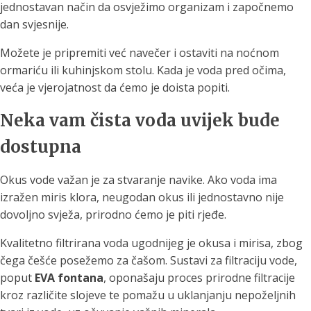
jednostavan način da osvježimo organizam i započnemo
dan svjesnije.
Možete je pripremiti već navečer i ostaviti na noćnom
ormariću ili kuhinjskom stolu. Kada je voda pred očima,
veća je vjerojatnost da ćemo je doista popiti.
Neka vam čista voda uvijek bude
dostupna
Okus vode važan je za stvaranje navike. Ako voda ima
izražen miris klora, neugodan okus ili jednostavno nije
dovoljno svježa, prirodno ćemo je piti rjeđe.
Kvalitetno filtrirana voda ugodnijeg je okusa i mirisa, zbog
čega češće posežemo za čašom. Sustavi za filtraciju vode,
poput
EVA fontana
, oponašaju proces prirodne filtracije
kroz različite slojeve te pomažu u uklanjanju nepoželjnih