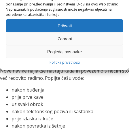
ponašanje pri pregledavanju ili jedinstveni ID-ovi na ovoj web stranici.
Ova navika posebno je korisna tijekom poslovnih ručkova,
Nepristanak ili povlačenje suglasnosti može negativno utjecati na
večernjih druženja i toplih ljetnih dana. Čaša vode između
određene karakteristike i funkcije.
drugih pića pomaže nam usporiti, osvježiti se i lakše pratiti
Prihvati
koliko smo tekućine unijeli.
Zabrani
Mali podsjetnici koji stvaraju
Pogledaj postavke
velike navike
Politika privatnosti
Nove navike najlakše nastaju kada ih povežemo s nečim što
već redovito radimo. Popijte čašu vode:
nakon buđenja
prije prve kave
uz svaki obrok
nakon telefonskog poziva ili sastanka
prije izlaska iz kuće
nakon povratka iz šetnje