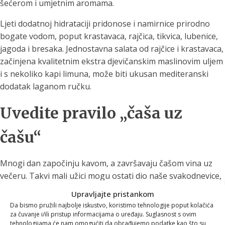
šećerom i umjetnim aromama.
Ljeti dodatnoj hidrataciji pridonose i namirnice prirodno
bogate vodom, poput krastavaca, rajčica, tikvica, lubenice,
jagoda i bresaka. Jednostavna salata od rajčice i krastavaca,
začinjena kvalitetnim ekstra djevičanskim maslinovim uljem
i s nekoliko kapi limuna, može biti ukusan mediteranski
dodatak laganom ručku.
Uvedite pravilo „čaša uz
čašu“
Mnogi dan započinju kavom, a završavaju čašom vina uz
večeru. Takvi mali užici mogu ostati dio naše svakodnevice,
ali uz njih je dobro uvesti jednostavno pravilo:
uz svaku
Upravljajte pristankom
šalicu kave ili čašu alkoholnog pića popijte i veliku čašu
Da bismo pružili najbolje iskustvo, koristimo tehnologije poput kolačića
vode
.
za čuvanje i/ili pristup informacijama o uređaju. Suglasnost s ovim
tehnologijama će nam omogućiti da obrađujemo podatke kao što su