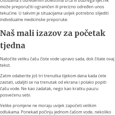
Osobama s određenim bolestima srca ili bubrega liječnik
može preporučiti ograničen ili precizno određen unos
tekućine. U takvim je situacijama uvijek potrebno slijediti
individualne medicinske preporuke.
Naš mali izazov za početak
tjedna
Natočite veliku čašu čiste vode upravo sada, dok čitate ovaj
tekst.
Zatim odaberite još tri trenutka tijekom dana kada ćete
zastati, udaljiti se na trenutak od ekrana i polako popiti
čašu vode. Ne kao zadatak, nego kao kratku pauzu
posvećenu sebi.
Velike promjene ne moraju uvijek započeti velikim
odlukama. Ponekad počinju jednom čašom vode, nekoliko