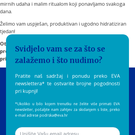
mirnih udaha i malim ritualom koji ponavljamo svakoga
dana.
Želimo vam uspješan, produktivan i ugodno hidratiziran
tjedan!
Otkrijte
rješenja za filtriranje vode
na Aquilia.hr i
Svidjelo vam se za što se
pronađite sustav koji će čistu i ukusnu vodu učiniti
prirodnim dijelom vaše svakodnevice.
zalažemo i što nudimo?
Pratite naš sadržaj i ponudu preko EVA
newslettera* te ostvarite brojne pogodnosti
pri kupnji!
*Ukoliko u bilo kojem trenutku ne želite više primati EVA
newsletter, pošaljite nam zahtjev za skidanjem s liste, preko
e-mail adrese podrska@eva.hr