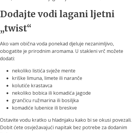
Dodajte vodi lagani ljetni
„twist“
Ako vam obična voda ponekad djeluje nezanimljivo,
obogatite je prirodnim aromama. U stakleni vrč možete
dodati:
nekoliko listića svježe mente
kriške limuna, limete ili naranče
kolutiće krastavca
nekoliko bobica ili komadića jagode
grančicu ružmarina ili bosiljka
komadiće lubenice ili breskve
Ostavite vodu kratko u hladnjaku kako bi se okusi povezali.
Dobit ćete osvježavajući napitak bez potrebe za dodanim