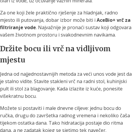
tvari iz vode, uz očuvanje važnih minerala.
Za one koji žele praktično rješenje za hladnjak, radno
mjesto ili putovanja, dobar izbor može biti i
AceBio+ vrč za
filtriranje vode
. Najvažnije je pronaći sustav koji odgovara
vašem životnom prostoru i svakodnevnim navikama.
Držite bocu ili vrč na vidljivom
mjestu
Jedna od najjednostavnijih metoda za veći unos vode jest da
je stalno vidite. Stavite stakleni vrč na radni stol, kuhinjski
pult ili stol za blagovanje. Kada izlazite iz kuće, ponesite
višekratnu bocu.
Možete si postaviti i male dnevne ciljeve: jednu bocu do
ručka, drugu do završetka radnog vremena i nekoliko čaša
tijekom ostatka dana. Tako hidratacija postaje dio ritma
dana, a ne zadatak kojeg se sjetimo tek navečer.