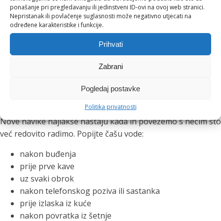
ponašanje pri pregledavanju ili jedinstveni ID-ovi na ovoj web stranici.
Ova navika posebno je korisna tijekom poslovnih ručkova,
Nepristanak ili povlačenje suglasnosti može negativno utjecati na
večernjih druženja i toplih ljetnih dana. Čaša vode između
određene karakteristike i funkcije.
drugih pića pomaže nam usporiti, osvježiti se i lakše pratiti
Prihvati
koliko smo tekućine unijeli.
Zabrani
Mali podsjetnici koji stvaraju
Pogledaj postavke
velike navike
Politika privatnosti
Nove navike najlakše nastaju kada ih povežemo s nečim što
već redovito radimo. Popijte čašu vode:
nakon buđenja
prije prve kave
uz svaki obrok
nakon telefonskog poziva ili sastanka
prije izlaska iz kuće
nakon povratka iz šetnje