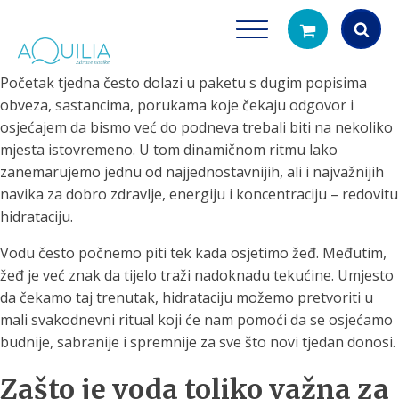
Početak tjedna često dolazi u paketu s dugim popisima
Products
obveza, sastancima, porukama koje čekaju odgovor i
search
osjećajem da bismo već do podneva trebali biti na nekoliko
mjesta istovremeno. U tom dinamičnom ritmu lako
zanemarujemo jednu od najjednostavnijih, ali i najvažnijih
navika za dobro zdravlje, energiju i koncentraciju – redovitu
hidrataciju.
Vodu često počnemo piti tek kada osjetimo žeđ. Međutim,
žeđ je već znak da tijelo traži nadoknadu tekućine. Umjesto
Tuš glave
Vrčevi za filtrira
da čekamo taj trenutak, hidrataciju možemo pretvoriti u
rirodno filtriranje vode za tuširanje
Potpuno prijenosno rješenje
mali svakodnevni ritual koji će nam pomoći da se osjećamo
čistu vodu za pi
budnije, sabranije i spremnije za sve što novi tjedan donosi.
Zašto je voda toliko važna za