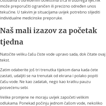
Osobama s određenim bolestima srca ili bubrega liječnik
može preporučiti ograničen ili precizno određen unos
tekućine. U takvim je situacijama uvijek potrebno slijediti
individualne medicinske preporuke.
Naš mali izazov za početak
tjedna
Natočite veliku čašu čiste vode upravo sada, dok čitate ovaj
tekst.
Zatim odaberite još tri trenutka tijekom dana kada ćete
zastati, udaljiti se na trenutak od ekrana i polako popiti
čašu vode. Ne kao zadatak, nego kao kratku pauzu
posvećenu sebi.
Velike promjene ne moraju uvijek započeti velikim
odlukama. Ponekad počinju jednom čašom vode, nekoliko