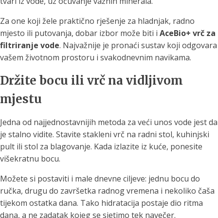
tvari iz vode, uz očuvanje važnih minerala.
Za one koji žele praktično rješenje za hladnjak, radno
mjesto ili putovanja, dobar izbor može biti i
AceBio+ vrč za
filtriranje vode
. Najvažnije je pronaći sustav koji odgovara
vašem životnom prostoru i svakodnevnim navikama.
Držite bocu ili vrč na vidljivom
mjestu
Jedna od najjednostavnijih metoda za veći unos vode jest da
je stalno vidite. Stavite stakleni vrč na radni stol, kuhinjski
pult ili stol za blagovanje. Kada izlazite iz kuće, ponesite
višekratnu bocu.
Možete si postaviti i male dnevne ciljeve: jednu bocu do
ručka, drugu do završetka radnog vremena i nekoliko čaša
tijekom ostatka dana. Tako hidratacija postaje dio ritma
dana, a ne zadatak kojeg se sjetimo tek navečer.