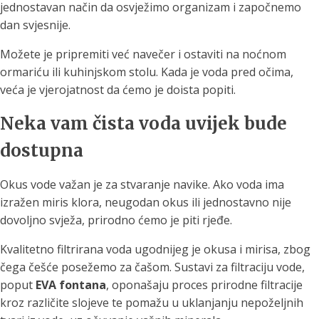
jednostavan način da osvježimo organizam i započnemo
dan svjesnije.
Možete je pripremiti već navečer i ostaviti na noćnom
ormariću ili kuhinjskom stolu. Kada je voda pred očima,
veća je vjerojatnost da ćemo je doista popiti.
Neka vam čista voda uvijek bude
dostupna
Okus vode važan je za stvaranje navike. Ako voda ima
izražen miris klora, neugodan okus ili jednostavno nije
dovoljno svježa, prirodno ćemo je piti rjeđe.
Kvalitetno filtrirana voda ugodnijeg je okusa i mirisa, zbog
čega češće posežemo za čašom. Sustavi za filtraciju vode,
poput
EVA fontana
, oponašaju proces prirodne filtracije
kroz različite slojeve te pomažu u uklanjanju nepoželjnih