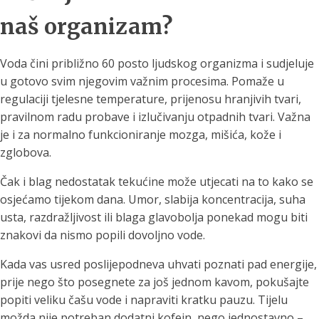
naš organizam?
Voda čini približno 60 posto ljudskog organizma i sudjeluje
u gotovo svim njegovim važnim procesima. Pomaže u
regulaciji tjelesne temperature, prijenosu hranjivih tvari,
pravilnom radu probave i izlučivanju otpadnih tvari. Važna
je i za normalno funkcioniranje mozga, mišića, kože i
zglobova.
Čak i blag nedostatak tekućine može utjecati na to kako se
osjećamo tijekom dana. Umor, slabija koncentracija, suha
usta, razdražljivost ili blaga glavobolja ponekad mogu biti
znakovi da nismo popili dovoljno vode.
Kada vas usred poslijepodneva uhvati poznati pad energije,
prije nego što posegnete za još jednom kavom, pokušajte
popiti veliku čašu vode i napraviti kratku pauzu. Tijelu
možda nije potreban dodatni kofein, nego jednostavno –