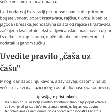
šećerom i umjetnim aromama.
Ljeti dodatnoj hidrataciji pridonose i namirnice prirodno
bogate vodom, poput krastavaca, rajčica, tikvica, lubenice,
jagoda i bresaka. Jednostavna salata od rajčice i krastavaca,
začinjena kvalitetnim ekstra djevičanskim maslinovim uljem
i s nekoliko kapi limuna, može biti ukusan mediteranski
dodatak laganom ručku.
Uvedite pravilo „čaša uz
čašu“
Mnogi dan započinju kavom, a završavaju čašom vina uz
večeru. Takvi mali užici mogu ostati dio naše svakodnevice,
ali uz njih je dobro uvesti jednostavno pravilo:
uz svaku
Upravljajte pristankom
šalicu kave ili čašu alkoholnog pića popijte i veliku čašu
Da bismo pružili najbolje iskustvo, koristimo tehnologije poput kolačića
vode
.
za čuvanje i/ili pristup informacijama o uređaju. Suglasnost s ovim
tehnologijama će nam omogućiti da obrađujemo podatke kao što su