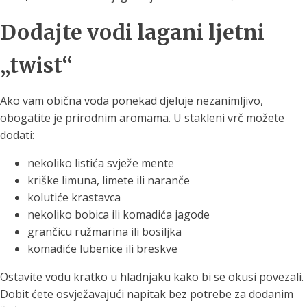
Dodajte vodi lagani ljetni
„twist“
Ako vam obična voda ponekad djeluje nezanimljivo,
obogatite je prirodnim aromama. U stakleni vrč možete
dodati:
nekoliko listića svježe mente
kriške limuna, limete ili naranče
kolutiće krastavca
nekoliko bobica ili komadića jagode
grančicu ružmarina ili bosiljka
komadiće lubenice ili breskve
Ostavite vodu kratko u hladnjaku kako bi se okusi povezali.
Dobit ćete osvježavajući napitak bez potrebe za dodanim