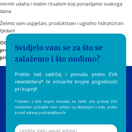
mirnih udaha i malim ritualom koji ponavljamo svakoga
dana.
Želimo vam uspješan, produktivan i ugodno hidratiziran
tjedan!
Otkrijte
rješenja za filtriranje vode
na Aquilia.hr i
Svidjelo vam se za što se
pronađite sustav koji će čistu i ukusnu vodu učiniti
prirodnim dijelom vaše svakodnevice.
zalažemo i što nudimo?
Pratite naš sadržaj i ponudu preko EVA
newslettera* te ostvarite brojne pogodnosti
pri kupnji!
*Ukoliko u bilo kojem trenutku ne želite više primati EVA
newsletter, pošaljite nam zahtjev za skidanjem s liste, preko
e-mail adrese podrska@eva.hr