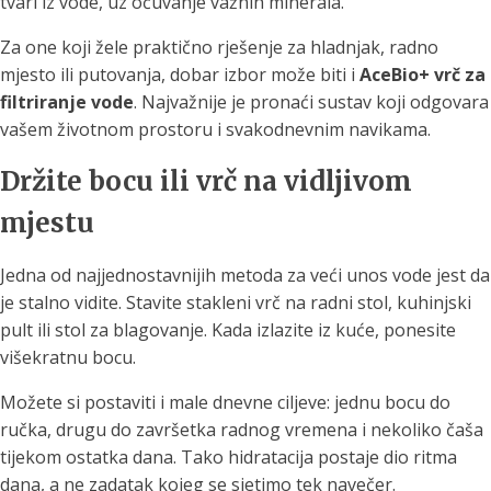
tvari iz vode, uz očuvanje važnih minerala.
Za one koji žele praktično rješenje za hladnjak, radno
mjesto ili putovanja, dobar izbor može biti i
AceBio+ vrč za
filtriranje vode
. Najvažnije je pronaći sustav koji odgovara
vašem životnom prostoru i svakodnevnim navikama.
Držite bocu ili vrč na vidljivom
mjestu
Jedna od najjednostavnijih metoda za veći unos vode jest da
je stalno vidite. Stavite stakleni vrč na radni stol, kuhinjski
pult ili stol za blagovanje. Kada izlazite iz kuće, ponesite
višekratnu bocu.
Možete si postaviti i male dnevne ciljeve: jednu bocu do
ručka, drugu do završetka radnog vremena i nekoliko čaša
tijekom ostatka dana. Tako hidratacija postaje dio ritma
dana, a ne zadatak kojeg se sjetimo tek navečer.