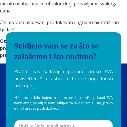
mirnih udaha i malim ritualom koji ponavljamo svakoga
dana.
Želimo vam uspješan, produktivan i ugodno hidratiziran
tjedan!
Otkrijte
rješenja za filtriranje vode
na Aquilia.hr i
Svidjelo vam se za što se
pronađite sustav koji će čistu i ukusnu vodu učiniti
prirodnim dijelom vaše svakodnevice.
zalažemo i što nudimo?
Pratite naš sadržaj i ponudu preko EVA
newslettera* te ostvarite brojne pogodnosti
pri kupnji!
*Ukoliko u bilo kojem trenutku ne želite više primati EVA
newsletter, pošaljite nam zahtjev za skidanjem s liste, preko
e-mail adrese podrska@eva.hr