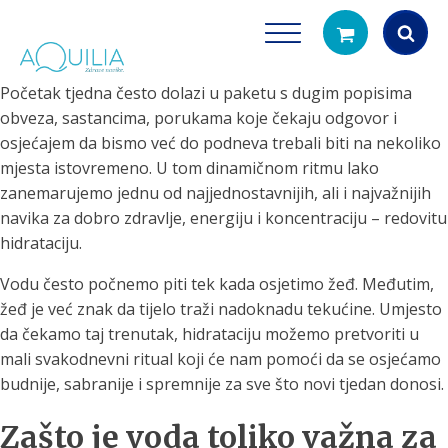
Početak tjedna često dolazi u paketu s dugim popisima
Products
obveza, sastancima, porukama koje čekaju odgovor i
search
osjećajem da bismo već do podneva trebali biti na nekoliko
mjesta istovremeno. U tom dinamičnom ritmu lako
zanemarujemo jednu od najjednostavnijih, ali i najvažnijih
navika za dobro zdravlje, energiju i koncentraciju – redovitu
hidrataciju.
Vodu često počnemo piti tek kada osjetimo žeđ. Međutim,
žeđ je već znak da tijelo traži nadoknadu tekućine. Umjesto
Tuš glave
Vrčevi za filtrira
da čekamo taj trenutak, hidrataciju možemo pretvoriti u
rirodno filtriranje vode za tuširanje
Potpuno prijenosno rješenje
mali svakodnevni ritual koji će nam pomoći da se osjećamo
čistu vodu za pi
budnije, sabranije i spremnije za sve što novi tjedan donosi.
Zašto je voda toliko važna za