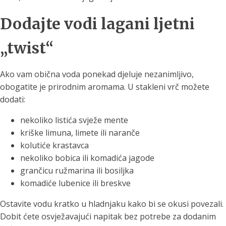
Dodajte vodi lagani ljetni
„twist“
Ako vam obična voda ponekad djeluje nezanimljivo,
obogatite je prirodnim aromama. U stakleni vrč možete
dodati:
nekoliko listića svježe mente
kriške limuna, limete ili naranče
kolutiće krastavca
nekoliko bobica ili komadića jagode
grančicu ružmarina ili bosiljka
komadiće lubenice ili breskve
Ostavite vodu kratko u hladnjaku kako bi se okusi povezali.
Dobit ćete osvježavajući napitak bez potrebe za dodanim