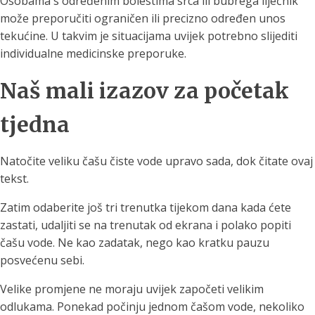
Osobama s određenim bolestima srca ili bubrega liječnik
može preporučiti ograničen ili precizno određen unos
tekućine. U takvim je situacijama uvijek potrebno slijediti
individualne medicinske preporuke.
Naš mali izazov za početak
tjedna
Natočite veliku čašu čiste vode upravo sada, dok čitate ovaj
tekst.
Zatim odaberite još tri trenutka tijekom dana kada ćete
zastati, udaljiti se na trenutak od ekrana i polako popiti
čašu vode. Ne kao zadatak, nego kao kratku pauzu
posvećenu sebi.
Velike promjene ne moraju uvijek započeti velikim
odlukama. Ponekad počinju jednom čašom vode, nekoliko