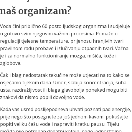
naš organizam?
Voda čini približno 60 posto ljudskog organizma i sudjeluje
u gotovo svim njegovim važnim procesima. Pomaže u
regulaciji tjelesne temperature, prijenosu hranjivih tvari,
pravilnom radu probave i izlučivanju otpadnih tvari. Važna
je i za normalno funkcioniranje mozga, mišića, kože i
zglobova.
Čak i blag nedostatak tekućine može utjecati na to kako se
osjećamo tijekom dana. Umor, slabija koncentracija, suha
usta, razdražljivost ili blaga glavobolja ponekad mogu biti
znakovi da nismo popili dovoljno vode.
Kada vas usred poslijepodneva uhvati poznati pad energije,
prije nego što posegnete za još jednom kavom, pokušajte
popiti veliku čašu vode i napraviti kratku pauzu. Tijelu
možda nije potreban dodatni kofein, nego jednostavno –