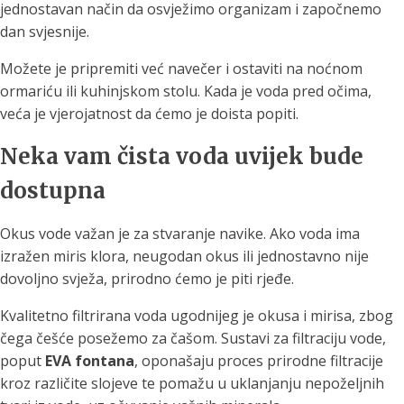
jednostavan način da osvježimo organizam i započnemo
dan svjesnije.
Možete je pripremiti već navečer i ostaviti na noćnom
ormariću ili kuhinjskom stolu. Kada je voda pred očima,
veća je vjerojatnost da ćemo je doista popiti.
Neka vam čista voda uvijek bude
dostupna
Okus vode važan je za stvaranje navike. Ako voda ima
izražen miris klora, neugodan okus ili jednostavno nije
dovoljno svježa, prirodno ćemo je piti rjeđe.
Kvalitetno filtrirana voda ugodnijeg je okusa i mirisa, zbog
čega češće posežemo za čašom. Sustavi za filtraciju vode,
poput
EVA fontana
, oponašaju proces prirodne filtracije
kroz različite slojeve te pomažu u uklanjanju nepoželjnih