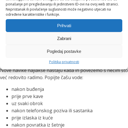
ponašanje pri pregledavanju ili jedinstveni ID-ovi na ovoj web stranici.
Ova navika posebno je korisna tijekom poslovnih ručkova,
Nepristanak ili povlačenje suglasnosti može negativno utjecati na
večernjih druženja i toplih ljetnih dana. Čaša vode između
određene karakteristike i funkcije.
drugih pića pomaže nam usporiti, osvježiti se i lakše pratiti
Prihvati
koliko smo tekućine unijeli.
Zabrani
Mali podsjetnici koji stvaraju
Pogledaj postavke
velike navike
Politika privatnosti
Nove navike najlakše nastaju kada ih povežemo s nečim što
već redovito radimo. Popijte čašu vode:
nakon buđenja
prije prve kave
uz svaki obrok
nakon telefonskog poziva ili sastanka
prije izlaska iz kuće
nakon povratka iz šetnje