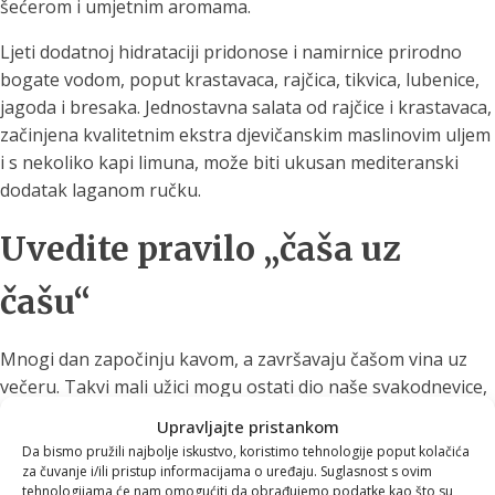
šećerom i umjetnim aromama.
Ljeti dodatnoj hidrataciji pridonose i namirnice prirodno
bogate vodom, poput krastavaca, rajčica, tikvica, lubenice,
jagoda i bresaka. Jednostavna salata od rajčice i krastavaca,
začinjena kvalitetnim ekstra djevičanskim maslinovim uljem
i s nekoliko kapi limuna, može biti ukusan mediteranski
dodatak laganom ručku.
Uvedite pravilo „čaša uz
čašu“
Mnogi dan započinju kavom, a završavaju čašom vina uz
večeru. Takvi mali užici mogu ostati dio naše svakodnevice,
ali uz njih je dobro uvesti jednostavno pravilo:
uz svaku
Upravljajte pristankom
šalicu kave ili čašu alkoholnog pića popijte i veliku čašu
Da bismo pružili najbolje iskustvo, koristimo tehnologije poput kolačića
vode
.
za čuvanje i/ili pristup informacijama o uređaju. Suglasnost s ovim
tehnologijama će nam omogućiti da obrađujemo podatke kao što su