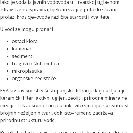
Iako je voda iz javnih vodovoda u Hrvatskoj uglavnom
zdravstveno ispravna, tijekom svojeg puta do slavine
prolazi kroz cjevovode različite starosti i kvalitete.
U vodi se mogu pronaći:
ostaci klora
kamenac
sedimenti
tragovi teških metala
mikroplastika
organske nečistoće
EVA sustav koristi višestupanjsku filtraciju koja uključuje
keramički filter, aktivni ugljen, zeolit i prirodne mineralne
medije. Takva kombinacija učinkovito smanjuje prisutnost
brojnih neželjenih tvari, dok istovremeno zadržava
prirodnu strukturu vode.
Rezultat je bistra, svježa i ukusna voda koju ćete rado piti