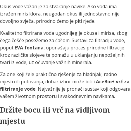
Okus vode važan je za stvaranje navike. Ako voda ima
izražen miris klora, neugodan okus ili jednostavno nije
dovoljno svježa, prirodno ćemo je piti rjeđe.
Kvalitetno filtrirana voda ugodnijeg je okusa i mirisa, zbog
čega češće posežemo za čašom. Sustavi za filtraciju vode,
poput
EVA fontana
, oponašaju proces prirodne filtracije
kroz različite slojeve te pomažu u uklanjanju nepoželjnih
tvari iz vode, uz očuvanje važnih minerala.
Za one koji žele praktično rješenje za hladnjak, radno
mjesto ili putovanja, dobar izbor može biti i
AceBio+ vrč za
filtriranje vode
. Najvažnije je pronaći sustav koji odgovara
vašem životnom prostoru i svakodnevnim navikama.
Držite bocu ili vrč na vidljivom
mjestu