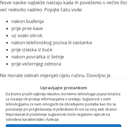
Nove navike najlakše nastaju kada ih povežemo s nečim što
već redovito radimo. Popijte čašu vode:
nakon buđenja
prije prve kave
uz svaki obrok
nakon telefonskog poziva ili sastanka
prije izlaska iz kuće
nakon povratka iz šetnje
prije večernjeg odmora
Ne morate odmah mijenjati cijelu rutinu. Dovoljno je
odabrati dva ili tri trenutka u danu i povezati ih s čašom
Upravljajte pristankom
vode. Nakon nekog vremena više nećete morati razmišljati
Da bismo pružili najbolje iskustvo, koristimo tehnologije poput kolačića
o tome – hidratacija će postati prirodan dio svakodnevice.
za čuvanje i/ili pristup informacijama o uređaju. Suglasnost s ovim
tehnologijama će nam omogućiti da obrađujemo podatke kao što su
Ne čekajte da postanete jako
ponašanje pri pregledavanju ili jedinstveni ID-ovi na ovoj web stranici.
Nepristanak ili povlačenje suglasnosti može negativno utjecati na
određene karakteristike i funkcije.
žedni