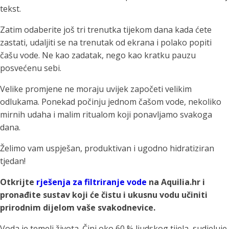
tekst.
Zatim odaberite još tri trenutka tijekom dana kada ćete
zastati, udaljiti se na trenutak od ekrana i polako popiti
čašu vode. Ne kao zadatak, nego kao kratku pauzu
posvećenu sebi.
Velike promjene ne moraju uvijek započeti velikim
odlukama. Ponekad počinju jednom čašom vode, nekoliko
mirnih udaha i malim ritualom koji ponavljamo svakoga
dana.
Želimo vam uspješan, produktivan i ugodno hidratiziran
tjedan!
Otkrijte
rješenja za filtriranje vode
na Aquilia.hr i
pronađite sustav koji će čistu i ukusnu vodu učiniti
prirodnim dijelom vaše svakodnevice.
Voda je temelj života. Čini oko 60 % ljudskog tijela, sudjeluje