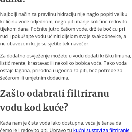
Najbolji način za pravilnu hidraciju nije naglo popiti veliku
količinu vode odjednom, nego piti manje količine redovito
tijekom dana. Počnite jutro čašom vode, držite bočicu pri
ruci i pokušajte vodu učiniti dijelom svoje svakodnevice, a
ne obavezom koje se sjetite tek navečer.
Za dodatno osvježenje možete u vodu dodati krišku limuna,
listić mente, krastavac ili nekoliko bobica voća. Tako voda
ostaje lagana, prirodna i ugodna za piti, bez potrebe za
šećerom ili umjetnim dodacima.
Zašto odabrati filtriranu
vodu kod kuće?
Kada nam je čista voda lako dostupna, veća je šansa da
ćemo je i redovito piti. Upravo tu
kućni sustavi za filtriranje