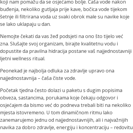
koji nam pomažu da se osjećamo bolje. Čaša vode nakon
buđenja, nekoliko gutljaja prije kave, bočica vode tijekom
šetnje ili filtrirana voda uz svaki obrok male su navike koje
se lako uklapaju u dan.
Nemojte čekati da vas žeđ podsjeti na ono što tijelo već
zna. Slušajte svoj organizam, birajte kvalitetnu vodu i
dopustite da pravilna hidracija postane vaš najjednostavniji
ljetni wellness ritual.
Peonekad je najbolja odluka za zdravlje upravo ona
najjednostavnija – čaša čiste vode.
Početak tjedna često dolazi u paketu s dugim popisima
obveza, sastancima, porukama koje čekaju odgovor i
osjećajem da bismo već do podneva trebali biti na nekoliko
mjesta istovremeno. U tom dinamičnom ritmu lako
zanemarujemo jednu od najjednostavnijih, ali i najvažnijih
navika za dobro zdravlje, energiju i koncentraciju – redovitu