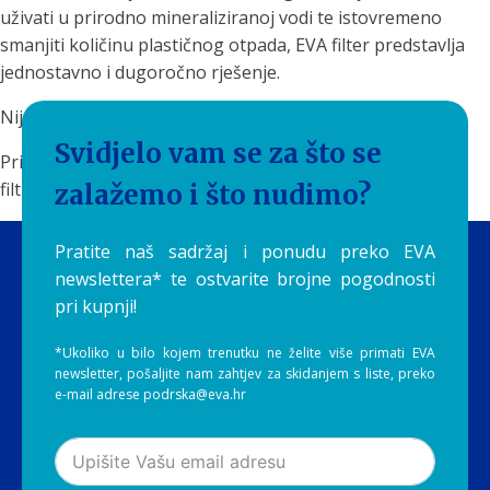
uživati u prirodno mineraliziranoj vodi te istovremeno
smanjiti količinu plastičnog otpada, EVA filter predstavlja
jednostavno i dugoročno rješenje.
Nije svaka voda ista.
Svidjelo vam se za što se
Priuštite sebi i svojoj obitelji čistu, ukusnu i prirodno
filtriranu vodu svaki dan uz EVA filtere by Aquilia.
zalažemo i što nudimo?
Pratite naš sadržaj i ponudu preko EVA
newslettera* te ostvarite brojne pogodnosti
pri kupnji!
*Ukoliko u bilo kojem trenutku ne želite više primati EVA
newsletter, pošaljite nam zahtjev za skidanjem s liste, preko
e-mail adrese podrska@eva.hr