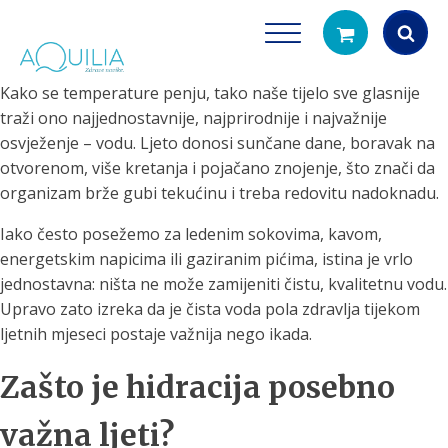
Kako se temperature penju, tako naše tijelo sve glasnije
Products
traži ono najjednostavnije, najprirodnije i najvažnije
search
osvježenje – vodu. Ljeto donosi sunčane dane, boravak na
otvorenom, više kretanja i pojačano znojenje, što znači da
organizam brže gubi tekućinu i treba redovitu nadoknadu.
Iako često posežemo za ledenim sokovima, kavom,
energetskim napicima ili gaziranim pićima, istina je vrlo
jednostavna: ništa ne može zamijeniti čistu, kvalitetnu vodu.
Upravo zato izreka da je čista voda pola zdravlja tijekom
Tuš glave
Vrčevi za filtrira
ljetnih mjeseci postaje važnija nego ikada.
rirodno filtriranje vode za tuširanje
Potpuno prijenosno rješenje
čistu vodu za pi
Zašto je hidracija posebno
važna ljeti?