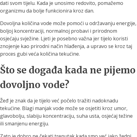
dati svom tijelu. Kada je unosimo redovito, pomažemo
organizmu da bolje funkcionira kroz dan.
Dovoljna količina vode može pomoći u održavanju energije,
boljoj koncentraciji, normalnoj probavi i prirodnom
osjećaju svježine. Ljeti je posebno važna jer tijelo koristi
znojenje kao prirodni način hlađenja, a upravo se kroz taj
proces gubi veća količina tekućine.
Što se događa kada ne pijemo
dovoljno vode?
Žeđ je znak da je tijelo već počelo tražiti nadoknadu
tekućine. Blagi manjak vode može se osjetiti kroz umor,
glavobolju, slabiju koncentraciju, suha usta, osjećaj težine
ili smanjenu energiju.
Zato je dobro ne čekati trenutak kada smo već jako žedni,