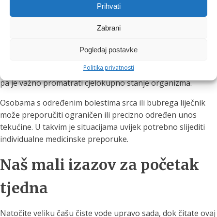
Prihvati
Boja urina može poslužiti kao jednostavan okvirni
Zabrani
pokazatelj hidratacije: vrlo tamna boja često upućuje na
potrebu za većim unosom tekućine, dok je svjetlija boja
Pogledaj postavke
uglavnom znak bolje hidratacije. Ipak, na boju mogu
Politika privatnosti
utjecati hrana, dodaci prehrani, lijekovi i zdravstvena stanja,
pa je važno promatrati cjelokupno stanje organizma.
Osobama s određenim bolestima srca ili bubrega liječnik
može preporučiti ograničen ili precizno određen unos
tekućine. U takvim je situacijama uvijek potrebno slijediti
individualne medicinske preporuke.
Naš mali izazov za početak
tjedna
Natočite veliku čašu čiste vode upravo sada, dok čitate ovaj