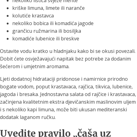
nekoliko listića svježe mente
kriške limuna, limete ili naranče
kolutiće krastavca
nekoliko bobica ili komadića jagode
grančicu ružmarina ili bosiljka
komadiće lubenice ili breskve
Ostavite vodu kratko u hladnjaku kako bi se okusi povezali.
Dobit ćete osvježavajući napitak bez potrebe za dodanim
šećerom i umjetnim aromama.
Ljeti dodatnoj hidrataciji pridonose i namirnice prirodno
bogate vodom, poput krastavaca, rajčica, tikvica, lubenice,
jagoda i bresaka. Jednostavna salata od rajčice i krastavaca,
začinjena kvalitetnim ekstra djevičanskim maslinovim uljem
i s nekoliko kapi limuna, može biti ukusan mediteranski
dodatak laganom ručku.
Uvedite pravilo „čaša uz