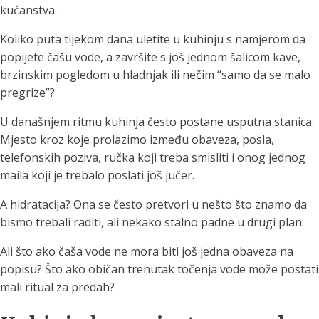
kućanstva.
Koliko puta tijekom dana uletite u kuhinju s namjerom da
popijete čašu vode, a završite s još jednom šalicom kave,
brzinskim pogledom u hladnjak ili nečim “samo da se malo
pregrize”?
U današnjem ritmu kuhinja često postane usputna stanica.
Mjesto kroz koje prolazimo između obaveza, posla,
telefonskih poziva, ručka koji treba smisliti i onog jednog
maila koji je trebalo poslati još jučer.
A hidratacija? Ona se često pretvori u nešto što znamo da
bismo trebali raditi, ali nekako stalno padne u drugi plan.
Ali što ako čaša vode ne mora biti još jedna obaveza na
popisu? Što ako običan trenutak točenja vode može postati
mali ritual za predah?