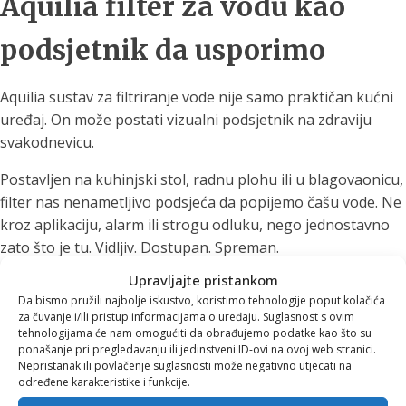
Aquilia filter za vodu kao
podsjetnik da usporimo
Aquilia sustav za filtriranje vode nije samo praktičan kućni
uređaj. On može postati vizualni podsjetnik na zdraviju
svakodnevicu.
Postavljen na kuhinjski stol, radnu plohu ili u blagovaonicu,
filter nas nenametljivo podsjeća da popijemo čašu vode. Ne
kroz aplikaciju, alarm ili strogu odluku, nego jednostavno
zato što je tu. Vidljiv. Dostupan. Spreman.
Upravljajte pristankom
Sa slojevima filtracije i mineralnim kamenjem, voda prolazi
Da bismo pružili najbolje iskustvo, koristimo tehnologije poput kolačića
kroz proces koji joj daje čišći, ugodniji i svježiji okus. Upravo
za čuvanje i/ili pristup informacijama o uređaju. Suglasnost s ovim
taj okus često je razlog zbog kojeg ljudi počnu piti više
tehnologijama će nam omogućiti da obrađujemo podatke kao što su
ponašanje pri pregledavanju ili jedinstveni ID-ovi na ovoj web stranici.
vode bez puno razmišljanja.
Nepristanak ili povlačenje suglasnosti može negativno utjecati na
određene karakteristike i funkcije.
Jer kad je voda fina, pitka i uvijek pri ruci, zdrava navika više