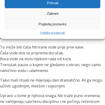
ne zvuči kao zadatak.
Prihvati
Mali rituali koji mogu
Zabrani
promijeniti cijeli dan
Pogledaj postavke
Politika privatnosti
Ritual ne mora biti kompliciran da bi imao učinak.
To može biti čaša filtrirane vode prije prve kave.
Čaša vode dok se priprema doručak.
Boca vode na stolu tijekom rada od kuće.
Trenutak pauze u kojem ne gledamo u ekran, nego samo
natočimo vodu i udahnemo.
Takvi mali rituali ne mijenjaju dan dramatično. Ali ga mogu
učiniti ugodnijim, mekšim i svjesnijim.
Upravo u tome je njihova snaga. Ne traže puno vremena,
ne zahtijevaju savršenu disciplinu i ne počinju rečenicom: