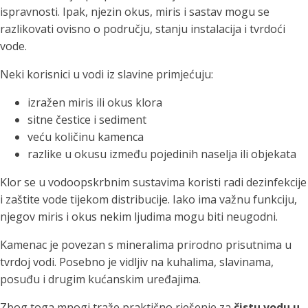
ispravnosti. Ipak, njezin okus, miris i sastav mogu se
razlikovati ovisno o području, stanju instalacija i tvrdoći
vode.
Neki korisnici u vodi iz slavine primjećuju:
izražen miris ili okus klora
sitne čestice i sediment
veću količinu kamenca
razlike u okusu između pojedinih naselja ili objekata
Klor se u vodoopskrbnim sustavima koristi radi dezinfekcije
i zaštite vode tijekom distribucije. Iako ima važnu funkciju,
njegov miris i okus nekim ljudima mogu biti neugodni.
Kamenac je povezan s mineralima prirodno prisutnima u
tvrdoj vodi. Posebno je vidljiv na kuhalima, slavinama,
posuđu i drugim kućanskim uređajima.
Zbog toga mnogi traže praktično rješenje za
čistu vodu u