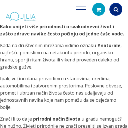
Kako unijeti više prirodnosti u svakodnevni život i
Products
zašto zdrave navike često počinju od jedne čaše vode.
search
Kada na društvenim mrežama vidimo oznaku
#naturale
,
najčešće pomislimo na netaknutu prirodu, organsku
hranu, sporiji ritam života ili vikend proveden daleko od
gradske gužve.
Ipak, većinu dana provodimo u stanovima, uredima,
automobilima i zatvorenim prostorima. Poslovne obveze,
Tuš glave
Vrčevi za filtrira
promet i ubrzan način života često nas udaljavaju od
rirodno filtriranje vode za tuširanje
Potpuno prijenosno rješenje
jednostavnih navika koje nam pomažu da se osjećamo
čistu vodu za pi
bolje.
Znači li to da je
prirodni način života
u gradu nemoguć?
Ne nužno. Živjeti prirodnije ne znači preseliti se izvan grada