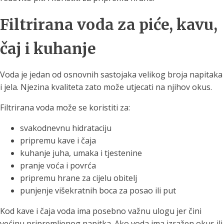
Filtrirana voda za piće, kavu,
čaj i kuhanje
Voda je jedan od osnovnih sastojaka velikog broja napitaka
i jela. Njezina kvaliteta zato može utjecati na njihov okus.
Filtrirana voda može se koristiti za:
svakodnevnu hidrataciju
pripremu kave i čaja
kuhanje juha, umaka i tjestenine
pranje voća i povrća
pripremu hrane za cijelu obitelj
punjenje višekratnih boca za posao ili put
Kod kave i čaja voda ima posebno važnu ulogu jer čini
većinu pripremljenog napitka. Ako voda ima izražen okus ili