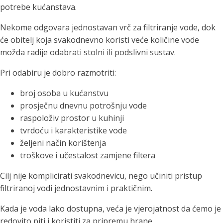
potrebe kućanstava.
Nekome odgovara jednostavan vrč za filtriranje vode, dok
će obitelj koja svakodnevno koristi veće količine vode
možda radije odabrati stolni ili podslivni sustav.
Pri odabiru je dobro razmotriti:
broj osoba u kućanstvu
prosječnu dnevnu potrošnju vode
raspoloživ prostor u kuhinji
tvrdoću i karakteristike vode
željeni način korištenja
troškove i učestalost zamjene filtera
Cilj nije komplicirati svakodnevicu, nego učiniti pristup
filtriranoj vodi jednostavnim i praktičnim.
Kada je voda lako dostupna, veća je vjerojatnost da ćemo je
redovito piti i koristiti za pripremu hrane.