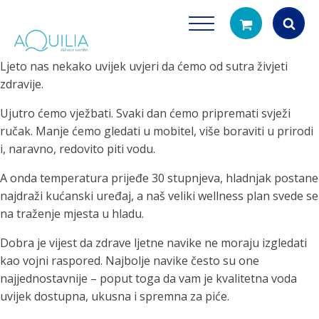
Ljeto nas nekako uvijek uvjeri da ćemo od sutra živjeti
Products
zdravije.
search
Ujutro ćemo vježbati. Svaki dan ćemo pripremati svježi
ručak. Manje ćemo gledati u mobitel, više boraviti u prirodi
i, naravno, redovito piti vodu.
A onda temperatura prijeđe 30 stupnjeva, hladnjak postane
najdraži kućanski uređaj, a naš veliki wellness plan svede se
na traženje mjesta u hladu.
Tuš glave
Vrčevi za filtrira
Dobra je vijest da zdrave ljetne navike ne moraju izgledati
rirodno filtriranje vode za tuširanje
Potpuno prijenosno rješenje
kao vojni raspored. Najbolje navike često su one
čistu vodu za pi
najjednostavnije – poput toga da vam je kvalitetna voda
uvijek dostupna, ukusna i spremna za piće.