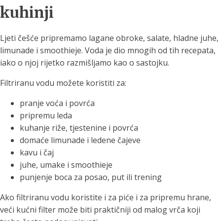
kuhinji
Ljeti češće pripremamo lagane obroke, salate, hladne juhe,
limunade i smoothieje. Voda je dio mnogih od tih recepata,
iako o njoj rijetko razmišljamo kao o sastojku.
Filtriranu vodu možete koristiti za:
pranje voća i povrća
pripremu leda
kuhanje riže, tjestenine i povrća
domaće limunade i ledene čajeve
kavu i čaj
juhe, umake i smoothieje
punjenje boca za posao, put ili trening
Ako filtriranu vodu koristite i za piće i za pripremu hrane,
veći kućni filter može biti praktičniji od malog vrča koji