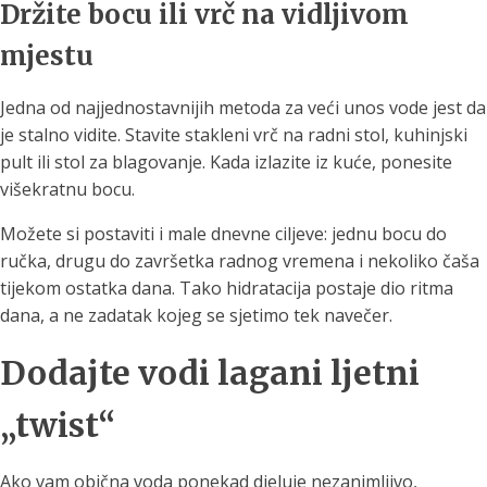
Držite bocu ili vrč na vidljivom
mjestu
Jedna od najjednostavnijih metoda za veći unos vode jest da
je stalno vidite. Stavite stakleni vrč na radni stol, kuhinjski
pult ili stol za blagovanje. Kada izlazite iz kuće, ponesite
višekratnu bocu.
Možete si postaviti i male dnevne ciljeve: jednu bocu do
ručka, drugu do završetka radnog vremena i nekoliko čaša
tijekom ostatka dana. Tako hidratacija postaje dio ritma
dana, a ne zadatak kojeg se sjetimo tek navečer.
Dodajte vodi lagani ljetni
„twist“
Ako vam obična voda ponekad djeluje nezanimljivo,