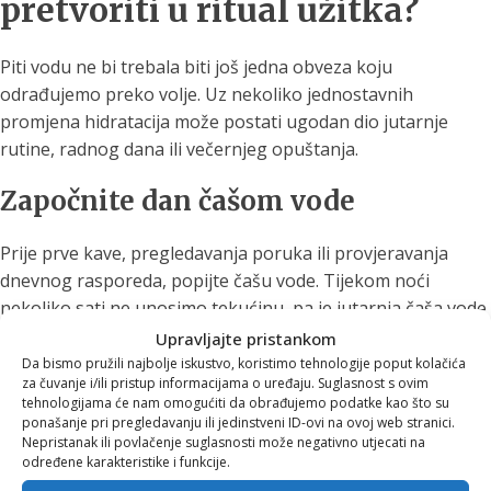
pretvoriti u ritual užitka?
Piti vodu ne bi trebala biti još jedna obveza koju
odrađujemo preko volje. Uz nekoliko jednostavnih
promjena hidratacija može postati ugodan dio jutarnje
rutine, radnog dana ili večernjeg opuštanja.
Započnite dan čašom vode
Prije prve kave, pregledavanja poruka ili provjeravanja
dnevnog rasporeda, popijte čašu vode. Tijekom noći
nekoliko sati ne unosimo tekućinu, pa je jutarnja čaša vode
jednostavan način da osvježimo organizam i započnemo
Upravljajte pristankom
dan svjesnije.
Da bismo pružili najbolje iskustvo, koristimo tehnologije poput kolačića
za čuvanje i/ili pristup informacijama o uređaju. Suglasnost s ovim
tehnologijama će nam omogućiti da obrađujemo podatke kao što su
Možete je pripremiti već navečer i ostaviti na noćnom
ponašanje pri pregledavanju ili jedinstveni ID-ovi na ovoj web stranici.
ormariću ili kuhinjskom stolu. Kada je voda pred očima,
Nepristanak ili povlačenje suglasnosti može negativno utjecati na
veća je vjerojatnost da ćemo je doista popiti.
određene karakteristike i funkcije.