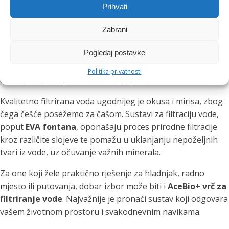
Prihvati
Neka vam čista voda uvijek bude
dostupna
Zabrani
Pogledaj postavke
Okus vode važan je za stvaranje navike. Ako voda ima
izražen miris klora, neugodan okus ili jednostavno nije
Politika privatnosti
dovoljno svježa, prirodno ćemo je piti rjeđe.
Kvalitetno filtrirana voda ugodnijeg je okusa i mirisa, zbog
čega češće posežemo za čašom. Sustavi za filtraciju vode,
poput
EVA fontana
, oponašaju proces prirodne filtracije
kroz različite slojeve te pomažu u uklanjanju nepoželjnih
tvari iz vode, uz očuvanje važnih minerala.
Za one koji žele praktično rješenje za hladnjak, radno
mjesto ili putovanja, dobar izbor može biti i
AceBio+ vrč za
filtriranje vode
. Najvažnije je pronaći sustav koji odgovara
vašem životnom prostoru i svakodnevnim navikama.