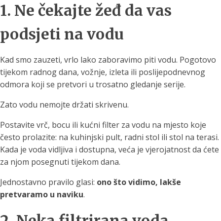
1. Ne čekajte žeđ da vas
podsjeti na vodu
Kad smo zauzeti, vrlo lako zaboravimo piti vodu. Pogotovo
tijekom radnog dana, vožnje, izleta ili poslijepodnevnog
odmora koji se pretvori u trosatno gledanje serije.
Zato vodu nemojte držati skrivenu.
Postavite vrč, bocu ili kućni filter za vodu na mjesto koje
često prolazite: na kuhinjski pult, radni stol ili stol na terasi.
Kada je voda vidljiva i dostupna, veća je vjerojatnost da ćete
za njom posegnuti tijekom dana.
Jednostavno pravilo glasi:
ono što vidimo, lakše
pretvaramo u naviku
.
2. Neka filtrirana voda