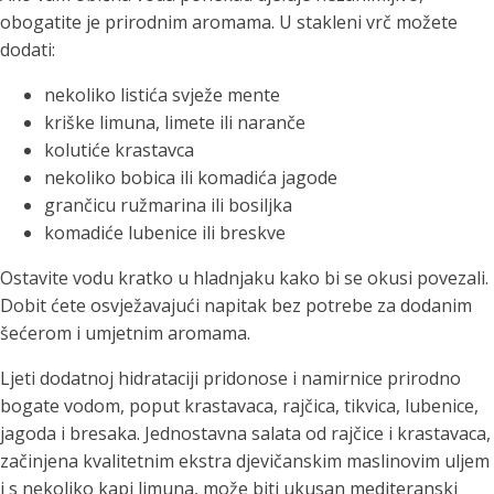
obogatite je prirodnim aromama. U stakleni vrč možete
dodati:
nekoliko listića svježe mente
kriške limuna, limete ili naranče
kolutiće krastavca
nekoliko bobica ili komadića jagode
grančicu ružmarina ili bosiljka
komadiće lubenice ili breskve
Ostavite vodu kratko u hladnjaku kako bi se okusi povezali.
Dobit ćete osvježavajući napitak bez potrebe za dodanim
šećerom i umjetnim aromama.
Ljeti dodatnoj hidrataciji pridonose i namirnice prirodno
bogate vodom, poput krastavaca, rajčica, tikvica, lubenice,
jagoda i bresaka. Jednostavna salata od rajčice i krastavaca,
začinjena kvalitetnim ekstra djevičanskim maslinovim uljem
i s nekoliko kapi limuna, može biti ukusan mediteranski