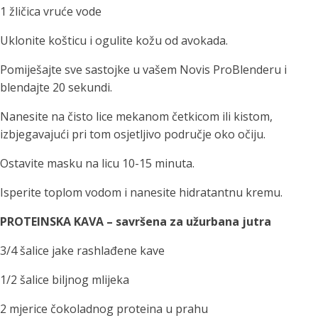
1 žličica vruće vode
Uklonite košticu i ogulite kožu od avokada.
Pomiješajte sve sastojke u vašem Novis ProBlenderu i
blendajte 20 sekundi.
Nanesite na čisto lice mekanom četkicom ili kistom,
izbjegavajući pri tom osjetljivo područje oko očiju.
Ostavite masku na licu 10-15 minuta.
Isperite toplom vodom i nanesite hidratantnu kremu.
PROTEINSKA KAVA – savršena za užurbana jutra
3/4 šalice jake rashlađene kave
1/2 šalice biljnog mlijeka
2 mjerice čokoladnog proteina u prahu