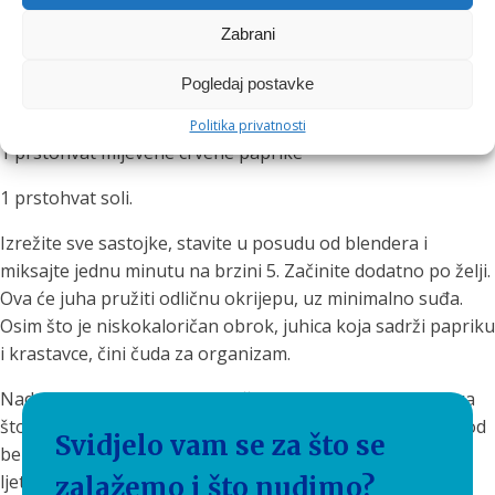
1 čajna žličica pinjola
Zabrani
1 čajna žličica pinjola
Pogledaj postavke
1 prstohvat papra
Politika privatnosti
1 prstohvat mljevene crvene paprike
1 prstohvat soli.
Izrežite sve sastojke, stavite u posudu od blendera i
miksajte jednu minutu na brzini 5. Začinite dodatno po želji.
Ova će juha pružiti odličnu okrijepu, uz minimalno suđa.
Osim što je niskokaloričan obrok, juhica koja sadrži papriku
i krastavce, čini čuda za organizam.
Nadamo se da smo uspjeli dočarati barem mali dio onoga
što
Novis ProBlender
zna i može. Pustite mašti na volju, od
Svidjelo vam se za što se
bezalkoholnih koktela pa sve do koje kapi gina ili ruma
ljeto će bit izabavnije i zdravije!
zalažemo i što nudimo?