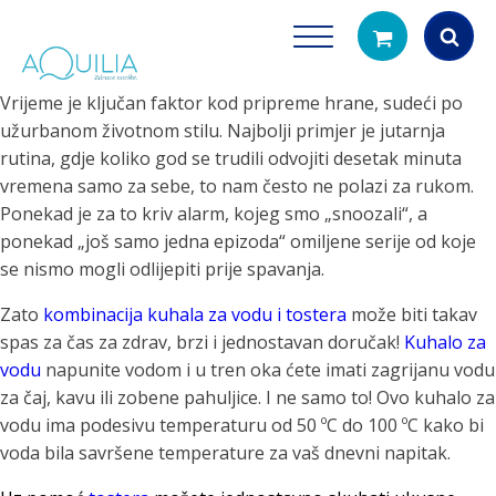
Vrijeme je ključan faktor kod pripreme hrane, sudeći po
Products
užurbanom životnom stilu. Najbolji primjer je jutarnja
search
rutina, gdje koliko god se trudili odvojiti desetak minuta
vremena samo za sebe, to nam često ne polazi za rukom.
Ponekad je za to kriv alarm, kojeg smo „snoozali“, a
ponekad „još samo jedna epizoda“ omiljene serije od koje
se nismo mogli odlijepiti prije spavanja.
Zato
kombinacija kuhala za vodu i tostera
može biti takav
spas za čas za zdrav, brzi i jednostavan doručak!
Kuhalo za
Tuš glave
Vrčevi za filtrira
vodu
napunite vodom i u tren oka ćete imati zagrijanu vodu
rirodno filtriranje vode za tuširanje
Potpuno prijenosno rješenje
za čaj, kavu ili zobene pahuljice. I ne samo to! Ovo kuhalo za
čistu vodu za pi
vodu ima podesivu temperaturu od 50 ºC do 100 ºC kako bi
voda bila savršene temperature za vaš dnevni napitak.