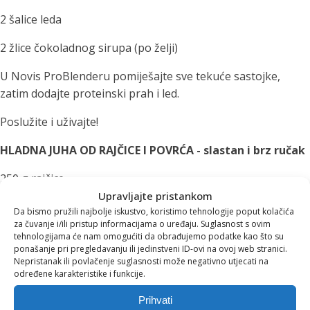
2 šalice leda
2 žlice čokoladnog sirupa (po želji)
U Novis ProBlenderu pomiješajte sve tekuće sastojke,
zatim dodajte proteinski prah i led.
Poslužite i uživajte!
HLADNA JUHA OD RAJČICE I POVRĆA - slastan i brz ručak
250 g rajčice
Upravljajte pristankom
150 g krastavaca
Da bismo pružili najbolje iskustvo, koristimo tehnologije poput kolačića
za čuvanje i/ili pristup informacijama o uređaju. Suglasnost s ovim
50 g papirke
tehnologijama će nam omogućiti da obrađujemo podatke kao što su
ponašanje pri pregledavanju ili jedinstveni ID-ovi na ovoj web stranici.
Nepristanak ili povlačenje suglasnosti može negativno utjecati na
½ glavice luka
određene karakteristike i funkcije.
1 češanj češnjaka
Prihvati