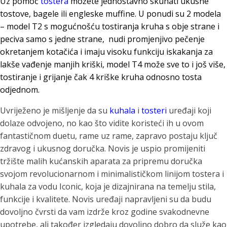
Uz pomoć
tostera
možete jednostavno skuhati ukusne
tostove, bagele ili engleske muffine. U ponudi su 2 modela
– model T2 s mogućnošću tostiranja kruha s obje strane i
peciva samo s jedne strane, nudi promjenjivo pečenje
okretanjem kotačića i imaju visoku funkciju iskakanja za
lakše vađenje manjih kriški, model T4 može sve to i još više,
tostiranje i grijanje čak 4 kriške kruha odnosno tosta
odjednom.
Uvriježeno je mišljenje da su
kuhala
i
tosteri
uređaji koji
dolaze odvojeno, no kao što vidite koristeći ih u ovom
fantastičnom duetu, rame uz rame, zapravo postaju ključ
zdravog i ukusnog doručka. Novis je uspio promijeniti
tržište malih kućanskih aparata za pripremu doručka
svojom revolucionarnom i minimalističkom linijom tostera i
kuhala za vodu Iconic, koja je dizajnirana na temelju stila,
funkcije i kvalitete. Novis uređaji napravljeni su da budu
dovoljno čvrsti da vam izdrže kroz godine svakodnevne
upotrebe, ali također izgledaju dovoljno dobro da služe kao