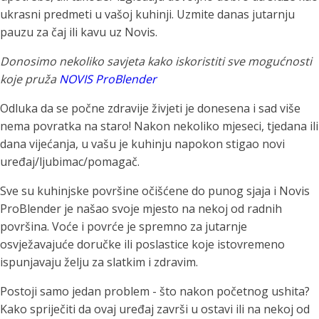
ukrasni predmeti u vašoj kuhinji. Uzmite danas jutarnju
pauzu za čaj ili kavu uz Novis.
Donosimo nekoliko savjeta kako iskoristiti sve mogućnosti
koje pruža
NOVIS ProBlender
Odluka da se počne zdravije živjeti je donesena i sad više
nema povratka na staro! Nakon nekoliko mjeseci, tjedana ili
dana vijećanja, u vašu je kuhinju napokon stigao novi
uređaj/ljubimac/pomagač.
Sve su kuhinjske površine očišćene do punog sjaja i Novis
ProBlender je našao svoje mjesto na nekoj od radnih
površina. Voće i povrće je spremno za jutarnje
osvježavajuće doručke ili poslastice koje istovremeno
ispunjavaju želju za slatkim i zdravim.
Postoji samo jedan problem - što nakon početnog ushita?
Kako spriječiti da ovaj uređaj završi u ostavi ili na nekoj od