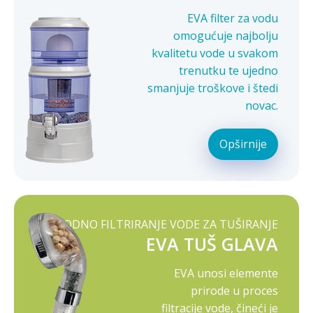
EVA filter za vodu
omogućuje najbolju
kvalitetu vode u svakom
trenutku te ujedno
smanjuje troškove i štedi
novac.
Opširnije
PRIRODNO FILTRIRANJE VODE ZA TUŠIRANJE
EVA TUŠ GLAVA
EVA unosi elemente
prirode u proces
filtracije vode, čineći je