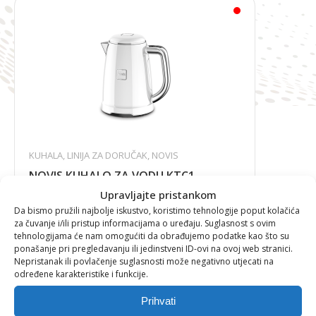
KUHALA
,
LINIJA ZA DORUČAK
,
NOVIS
NOVIS KUHALO ZA VODU KTC1
Upravljajte pristankom
Da bismo pružili najbolje iskustvo, koristimo tehnologije poput kolačića
za čuvanje i/ili pristup informacijama o uređaju. Suglasnost s ovim
tehnologijama će nam omogućiti da obrađujemo podatke kao što su
221,39
€
ponašanje pri pregledavanju ili jedinstveni ID-ovi na ovoj web stranici.
Nepristanak ili povlačenje suglasnosti može negativno utjecati na
određene karakteristike i funkcije.
Prihvati