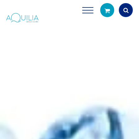
Products
search
Tuš glave
Vrčevi za filtrira
rirodno filtriranje vode za tuširanje
Potpuno prijenosno rješenje
čistu vodu za pi