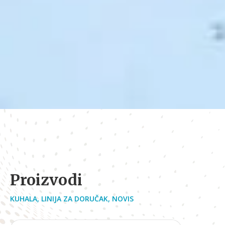
Proizvodi
KUHALA
,
LINIJA ZA DORUČAK
,
NOVIS