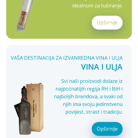
idealnom za tuširanje.
Opširnije
VAŠA DESTINACIJA ZA IZVANREDNA VINA I ULJA
VINA I ULJA
Svi naši proizvodi dolaze iz
najpoznatijih regija RH i BiH i
najboljih brendova, a svaki od
njih ima svoju jedinstvenu
povijest, strast i tradiciju.
Opširnije