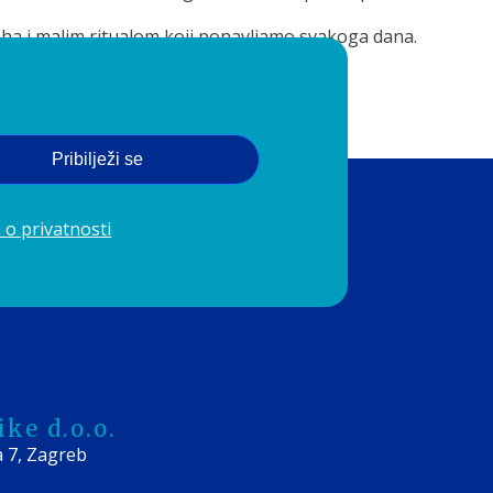
ha i malim ritualom koji ponavljamo svakoga dana.
im dijelom vaše svakodnevice.
Pribilježi se
 o privatnosti
ke d.o.o.
a 7, Zagreb