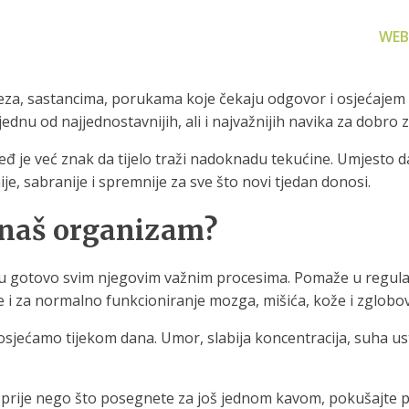
WEB
za, sastancima, porukama koje čekaju odgovor i osjećajem d
od najjednostavnijih, ali i najvažnijih navika za dobro zdra
đ je već znak da tijelo traži nadoknadu tekućine. Umjesto d
e, sabranije i spremnije za sve što novi tjedan donosi.
za filtriranje
Zamjenski dijelovi
Akcijs
a naš organizam?
vode
Zamjenski dijelovi za naše
Proizvo
proizvode
 prijenosno rješenje
nu i čistu vodu za piće
 u gotovo svim njegovim važnim procesima. Pomaže u regulacij
je i za normalno funkcioniranje mozga, mišića, kože i zglobo
osjećamo tijekom dana. Umor, slabija koncentracija, suha ust
prije nego što posegnete za još jednom kavom, pokušajte pop