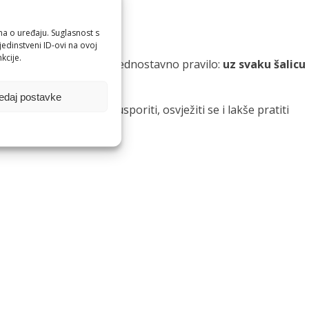
ma o uređaju. Suglasnost s
edinstveni ID-ovi na ovoj
kcije.
z njih je dobro uvesti jednostavno pravilo:
uz svaku šalicu
edaj postavke
ih pića pomaže nam usporiti, osvježiti se i lakše pratiti