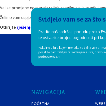
Velike promjene ne moraju uvijek započeti velikim odlukam
Želimo vam uspješan, produktivan i ugodno hidratiziran tje
Svidjelo vam se za što 
Otkrijte
rješenja za filtriranje vode
na Aquilia.hr i pro
Pratite naš sadržaj i ponudu preko E
te ostvarite brojne pogodnosti pri kup
*Ukoliko u bilo kojem trenutku ne želite više prima
pošaljite nam zahtjev za skidanjem s liste, preko e
podrska@eva.hr
NAVIGACIJA
WE
POČETNA
WEB