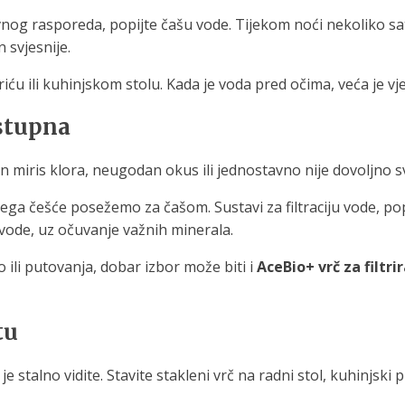
vnog rasporeda, popijte čašu vode. Tijekom noći nekoliko sa
svjesnije.
ću ili kuhinjskom stolu. Kada je voda pred očima, veća je vje
stupna
 miris klora, neugodan okus ili jednostavno nije dovoljno sv
 čega češće posežemo za čašom. Sustavi za filtraciju vode, p
z vode, uz očuvanje važnih minerala.
 ili putovanja, dobar izbor može biti i
AceBio+ vrč za filtri
tu
stalno vidite. Stavite stakleni vrč na radni stol, kuhinjski pu