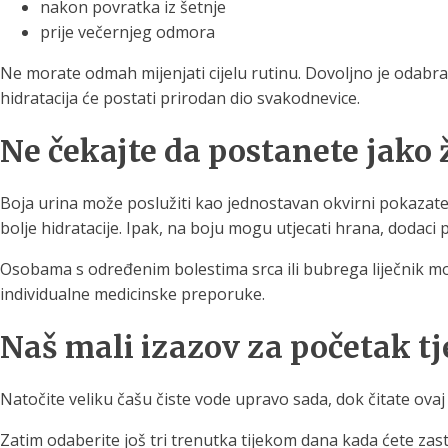
nakon povratka iz šetnje
prije večernjeg odmora
Ne morate odmah mijenjati cijelu rutinu. Dovoljno je odabra
hidratacija će postati prirodan dio svakodnevice.
Ne čekajte da postanete jako 
Boja urina može poslužiti kao jednostavan okvirni pokazatel
bolje hidratacije. Ipak, na boju mogu utjecati hrana, dodaci 
Osobama s određenim bolestima srca ili bubrega liječnik mož
individualne medicinske preporuke.
Naš mali izazov za početak t
Natočite veliku čašu čiste vode upravo sada, dok čitate ovaj 
Zatim odaberite još tri trenutka tijekom dana kada ćete zas