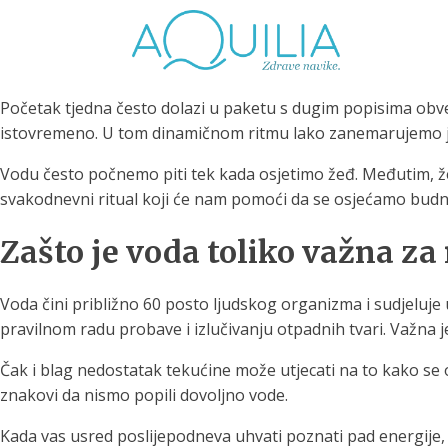
Početak tjedna često dolazi u paketu s dugim popisima obve
istovremeno. U tom dinamičnom ritmu lako zanemarujemo jednu 
Vodu često počnemo piti tek kada osjetimo žeđ. Međutim, že
svakodnevni ritual koji će nam pomoći da se osjećamo budnij
Tuš glave
Vrčevi za filtriranje
Boce 
Zašto je voda toliko važna z
vode
irodno filtriranje vode za
tuširanje
Potpuno prijenosno rješenje
Potpuno
za sigurnu i čistu vodu za piće
za sigur
Voda čini približno 60 posto ljudskog organizma i sudjeluje
pravilnom radu probave i izlučivanju otpadnih tvari. Važna 
Čak i blag nedostatak tekućine može utjecati na to kako se 
znakovi da nismo popili dovoljno vode.
Kada vas usred poslijepodneva uhvati poznati pad energije, 