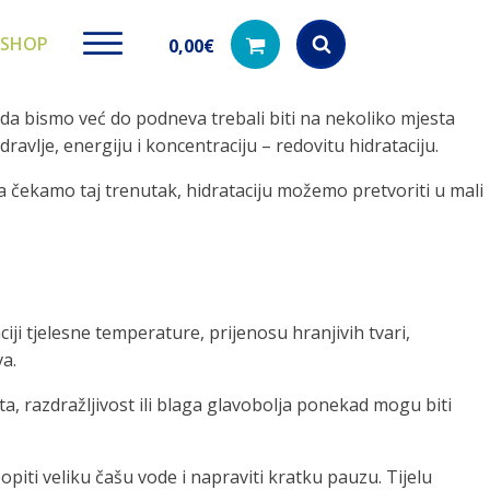
SHOP
0,00
€
a bismo već do podneva trebali biti na nekoliko mjesta
Products
search
vlje, energiju i koncentraciju – redovitu hidrataciju.
a čekamo taj trenutak, hidrataciju možemo pretvoriti u mali
ki paketi
Ugradbeni filteri za
Dezinfe
vodu
di na akciji
Kod nas pronađ
dezinfekciju 
Učinkovito filtriranje vode iz
vodovodne mreže
i tjelesne temperature, prijenosu hranjivih tvari,
va.
a, razdražljivost ili blaga glavobolja ponekad mogu biti
iti veliku čašu vode i napraviti kratku pauzu. Tijelu