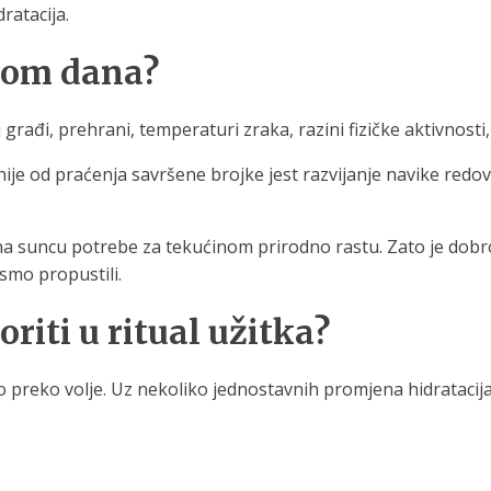
ratacija.
ekom dana?
 građi, prehrani, temperaturi zraka, razini fizičke aktivnos
ije od praćenja savršene brojke jest razvijanje navike redov
 na suncu potrebe za tekućinom prirodno rastu. Zato je dobro
smo propustili.
riti u ritual užitka?
mo preko volje. Uz nekoliko jednostavnih promjena hidratacij