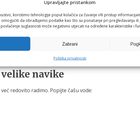
Upravljajte pristankom
“
kustvo, koristimo tehnologije poput kolačića za čuvanje i/ili pristup informacija
omogućiti da obrađujemo podatke kao što su ponašanje pri pregledavanju ili j
i povlačenje suglasnosti može negativno utjecati na određene karakteristike i fun
u. Takvi mali užici mogu ostati dio naše svakodnevice, ali u
Zabrani
Pogl
ernjih druženja i toplih ljetnih dana. Čaša vode između drug
Politika privatnosti
 velike navike
već redovito radimo. Popijte čašu vode: