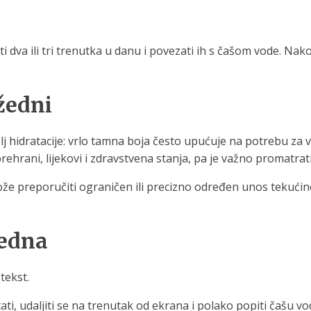
ti dva ili tri trenutka u danu i povezati ih s čašom vode. N
žedni
j hidratacije: vrlo tamna boja često upućuje na potrebu za 
prehrani, lijekovi i zdravstvena stanja, pa je važno promatra
e preporučiti ograničen ili precizno određen unos tekućine. 
jedna
tekst.
tati, udaljiti se na trenutak od ekrana i polako popiti čašu