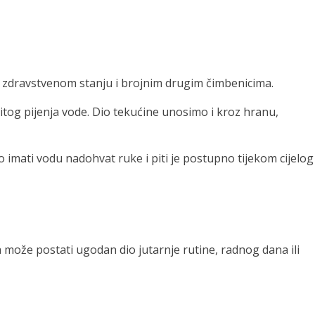
ti, zdravstvenom stanju i brojnim drugim čimbenicima.
itog pijenja vode. Dio tekućine unosimo i kroz hranu,
 imati vodu nadohvat ruke i piti je postupno tijekom cijelog
a može postati ugodan dio jutarnje rutine, radnog dana ili