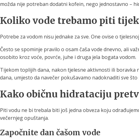
možda nije potreban dodatni kofein, nego jednostavno – hid
Koliko vode trebamo piti tij
Potrebe za vodom nisu jednake za sve. One ovise o tjelesnoj
Često se spominje pravilo o osam čaša vode dnevno, ali važn
osobito kroz voće, povrće, juhe i druga jela bogata vodom.
Tijekom toplijih dana, nakon tjelesne aktivnosti ili boravka
dana, umjesto da navečer pokušavamo nadoknaditi sve što 
Kako običnu hidrataciju pretvo
Piti vodu ne bi trebala biti još jedna obveza koju odrađuje
večernjeg opuštanja.
Započnite dan čašom vode