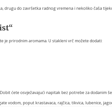
čka, drugu do završetka radnog vremena i nekoliko čaša tijek
ist“
e je prirodnim aromama. U stakleni vrč možete dodati:
i. Dobit ćete osvježavajući napitak bez potrebe za dodanim
ate vodom, poput krastavaca, rajčica, tikvica, lubenice, jago
 i s nekoliko kapi limuna, može biti ukusan mediteranski do