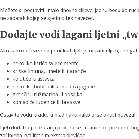
Možete si postaviti i male dnevne ciljeve: jednu bocu do ru
ne zadatak kojeg se sjetimo tek navečer.
Dodajte vodi lagani ljetni „tw
Ako vam obična voda ponekad djeluje nezanimljivo, obogatit
nekoliko listića svježe mente
kriške limuna, limete ili naranče
kolutiće krastavca
nekoliko bobica ili komadića jagode
grančicu ružmarina ili bosiljka
komadiće lubenice ili breskve
Ostavite vodu kratko u hladnjaku kako bi se okusi povezal
Ljeti dodatnoj hidrataciji pridonose i namirnice prirodno bog
začinjena kvalitetnim ekstra djevičanskim maslinovim uljem