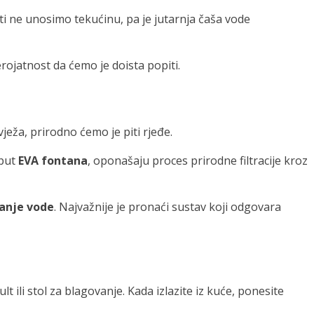
ti ne unosimo tekućinu, pa je jutarnja čaša vode
rojatnost da ćemo je doista popiti.
ježa, prirodno ćemo je piti rjeđe.
oput
EVA fontana
, oponašaju proces prirodne filtracije kroz
ranje vode
. Najvažnije je pronaći sustav koji odgovara
lt ili stol za blagovanje. Kada izlazite iz kuće, ponesite