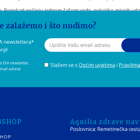
a. Ponekad počinju jednom čašom vode, nekoliko mirnih uda
dan!
se zalažemo i što nudimo?
nađite sustav koji će čistu i ukusnu vodu učiniti prirodn
VA newslettera*
nji!
ti EVA newsletter,
Slažem se s
Općim uvjetima
i
Pravilima
-mail adrese
BSHOP
Aquilia zdrave navi
Poslovnica: Remetinečka cest
SHOP