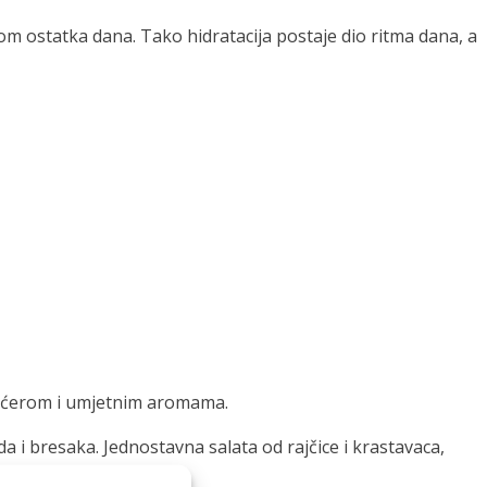
om ostatka dana. Tako hidratacija postaje dio ritma dana, a
 šećerom i umjetnim aromama.
da i bresaka. Jednostavna salata od rajčice i krastavaca,
datak laganom ručku.