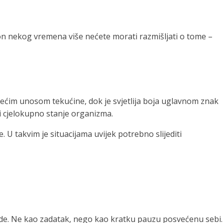
akon nekog vremena više nećete morati razmišljati o tome –
većim unosom tekućine, dok je svjetlija boja uglavnom znak
ti cjelokupno stanje organizma.
U takvim je situacijama uvijek potrebno slijediti
 vode. Ne kao zadatak, nego kao kratku pauzu posvećenu sebi.