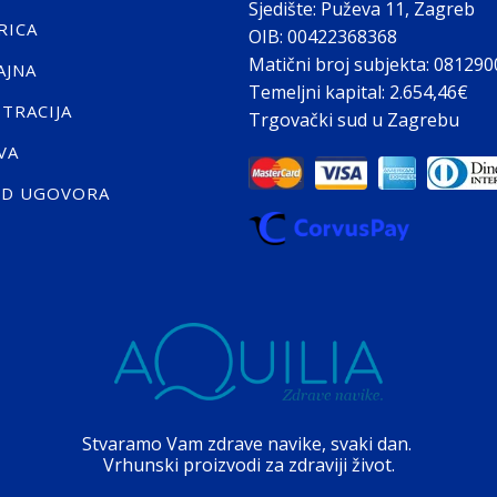
Sjedište: Puževa 11, Zagreb
RICA
OIB: 00422368368
Matični broj subjekta: 08129
AJNA
Temeljni kapital: 2.654,46€
STRACIJA
Trgovački sud u Zagrebu
VA
ID UGOVORA
Stvaramo Vam zdrave navike, svaki dan.
Vrhunski proizvodi za zdraviji život.