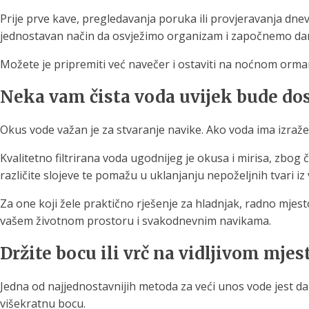
Prije prve kave, pregledavanja poruka ili provjeravanja dne
jednostavan način da osvježimo organizam i započnemo dan 
Možete je pripremiti već navečer i ostaviti na noćnom ormari
Neka vam čista voda uvijek bude do
Okus vode važan je za stvaranje navike. Ako voda ima izražen
Kvalitetno filtrirana voda ugodnijeg je okusa i mirisa, zbog
različite slojeve te pomažu u uklanjanju nepoželjnih tvari i
Za one koji žele praktično rješenje za hladnjak, radno mjesto
vašem životnom prostoru i svakodnevnim navikama.
Držite bocu ili vrč na vidljivom mjes
Jedna od najjednostavnijih metoda za veći unos vode jest da je 
višekratnu bocu.