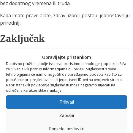
bez dodatnog vremena ili truda.
Kada imate prave alate, zdravi izbori postaju jednostavniji i
prirodniji.
Zaključak
Zdrava rutina nije radikalna promjena života.
Upravljajte pristankom
Da bismo pružili najbolje iskustvo, koristimo tehnologije poput kolačića
To je niz malih odluka koje ponavljate svaki dan.
za čuvanje i/ili pristup informacijama o uređaju. Suglasnost s ovim
tehnologijama će nam omogućiti da obrađujemo podatke kao što su
Počnite s jednom navikom, olakšajte si proces i budite
ponašanje pri pregledavanju ili jedinstveni ID-ovi na ovoj web stranici.
dosljedni.
Nepristanak ili povlačenje suglasnosti može negativno utjecati na
određene karakteristike i funkcije.
Najveće promjene dolaze iz najjednostavnijih stvari koje
Prihvati
radite svaki dan, poput vode koju pijete i načina na koji
brinete o svom tijelu.
Zabrani
U užurbanom tempu života, rijetko si dajemo trenutak za
Pogledaj postavke
istinski reset. No što kada bi upravo vaše tuširanje postalo