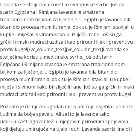
Lavanda se stoljećima koristi u medicinske svrhe. Još od
starih Egipćana i Rimljana lavanda je smatrana
tradicionalnom biljkom za liječenje. U Egiptu je lavanda bila
bitan dio procesa mumificiranja, dok su je Rimljani stavljali u
kupke i miješali s vinom kako bi izliječili rane. Još su ga
grčki i rimski mudraci uzdizali kao prirodni lijek i preventivu
protiv kuge![/vc_column_text][vc_column_text]Lavanda se
stoljećima koristi u medicinske svrhe. Još od starih
Egipćana i Rimljana lavanda je smatrana tradicionalnom
biljkom za liječenje. U Egiptu je lavanda bila bitan dio
procesa mumificiranja, dok su je Rimljani stavljali u kupke i
miješali s vinom kako bi izliječili rane. Još su ga grčki i rimski
mudraci uzdizali kao prirodni lijek i preventivu protiv kuge!
Poznato je da njezin ugodan miris umiruje osjetila i pomaže
ljudima da bolje spavaju. Ali zašto je lavanda tako
umirujuća? Odgovor leži u njegovim prirodnim spojevima
koji djeluju umirujuće na tijelo i duh. Lavanda sadrži linalol i