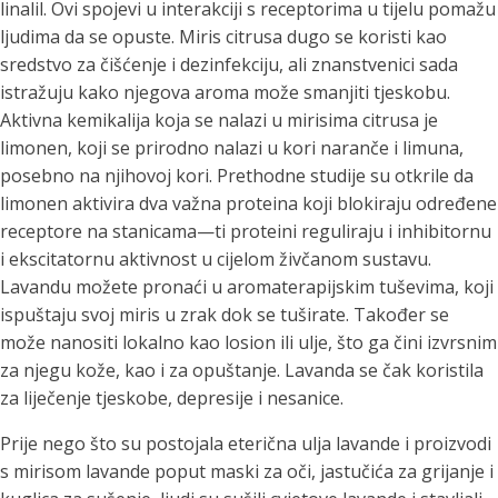
linalil. Ovi spojevi u interakciji s receptorima u tijelu pomažu
ljudima da se opuste. Miris citrusa dugo se koristi kao
sredstvo za čišćenje i dezinfekciju, ali znanstvenici sada
istražuju kako njegova aroma može smanjiti tjeskobu.
Aktivna kemikalija koja se nalazi u mirisima citrusa je
limonen, koji se prirodno nalazi u kori naranče i limuna,
posebno na njihovoj kori. Prethodne studije su otkrile da
limonen aktivira dva važna proteina koji blokiraju određene
receptore na stanicama—ti proteini reguliraju i inhibitornu
i ekscitatornu aktivnost u cijelom živčanom sustavu.
Lavandu možete pronaći u aromaterapijskim tuševima, koji
ispuštaju svoj miris u zrak dok se tuširate. Također se
može nanositi lokalno kao losion ili ulje, što ga čini izvrsnim
za njegu kože, kao i za opuštanje. Lavanda se čak koristila
za liječenje tjeskobe, depresije i nesanice.
Prije nego što su postojala eterična ulja lavande i proizvodi
s mirisom lavande poput maski za oči, jastučića za grijanje i