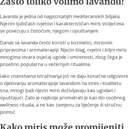
Zašto toliko volimo lavandu?
Lavanda je jedna od najpoznatijih mediteranskih biljaka.
Njezini ljubičasti cvjetovi i karakterističan miris stoljećima
se povezuju s čistoćom, njegom i opuštanjem.
Danas se lavanda često koristi u kozmetici, mirisnim
pripravcima i aromaterapiji. Njezin blag, cvjetni i biljni miris
mnogima stvara osjećaj ugode i smirenosti, zbog čega je
posebno popularna u večernjim ritualima.
Iako znanstvena istraživanja još ne daju konačne odgovore
o djelovanju aromaterapije lavandom na stres i kvalitetu
sna, mnogi ljudi njezin miris doživljavaju kao ugodan i
opuštajući. Zato je najbolje promatrati je kao dio osobnog
wellness rituala, a ne kao zamjenu za liječenje ili stručnu
pomoć.
Kako miris može promijeniti