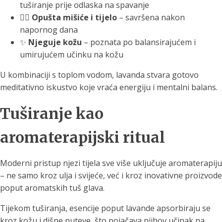
tuširanje prije odlaska na spavanje
💆‍♀️
Opušta mišiće i tijelo
– savršena nakon
napornog dana
✨
Njeguje kožu
– poznata po balansirajućem i
umirujućem učinku na kožu
U kombinaciji s toplom vodom, lavanda stvara gotovo
meditativno iskustvo koje vraća energiju i mentalni balans.
Tuširanje kao
aromaterapijski ritual
Moderni pristup njezi tijela sve više uključuje aromaterapiju
– ne samo kroz ulja i svijeće, već i kroz inovativne proizvode
poput aromatskih tuš glava.
Tijekom tuširanja, esencije poput lavande apsorbiraju se
kroz kožu i dišne puteve, što pojačava njihov učinak na