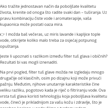
Ako tražite jednostavan način da poboljšate kvalitetu
života, krenite od onoga što radite svaki dan – tuširanja. Uz
pravu kombinaciju čiste vode i aromaterapije, vaša
kupaonica može postati oaza mira.
👉 I možda baš večeras, uz miris lavande i kapljice tople
vode, otkrijete koliko malo treba za osjećaj potpunog
opuštanja.
Jeste li upoznati s razlikom između filter tuš glava i običnih?
Rezultati bi vas mogli iznenaditi.
Na prvi pogled, filter tuš glave možda ne izgledaju mnogo
drugačije od klasičnih, osim po dizajnu koji može privući
pažnju. Međutim, njihove unutarnje karakteristike čine
veliku razliku, pogotovo kada je riječ o filtriranju vode. Ova
vrsta tuš glava koristi tehnologiju koja poboljšava kvalitetu
vode, čineći je prikladnijom za vašu kožu i zdravlje, što je