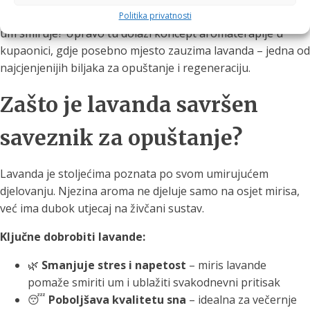
mali wellness ritual – trenutak u kojem se tijelo opušta, a
Politika privatnosti
um smiruje? Upravo tu dolazi koncept aromaterapije u
kupaonici, gdje posebno mjesto zauzima lavanda – jedna od
najcjenjenijih biljaka za opuštanje i regeneraciju.
Zašto je lavanda savršen
saveznik za opuštanje?
Lavanda je stoljećima poznata po svom umirujućem
djelovanju. Njezina aroma ne djeluje samo na osjet mirisa,
već ima dubok utjecaj na živčani sustav.
Ključne dobrobiti lavande:
🌿
Smanjuje stres i napetost
– miris lavande
pomaže smiriti um i ublažiti svakodnevni pritisak
😴
Poboljšava kvalitetu sna
– idealna za večernje