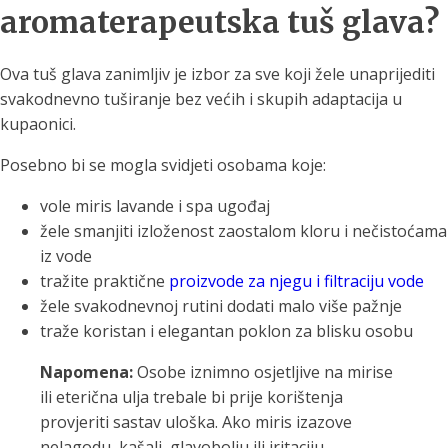
aromaterapeutska tuš glava?
Ova tuš glava zanimljiv je izbor za sve koji žele unaprijediti
svakodnevno tuširanje bez većih i skupih adaptacija u
kupaonici.
Posebno bi se mogla svidjeti osobama koje:
vole miris lavande i spa ugođaj
žele smanjiti izloženost zaostalom kloru i nečistoćama
iz vode
tražite praktične
proizvode za njegu i filtraciju vode
žele svakodnevnoj rutini dodati malo više pažnje
traže koristan i elegantan poklon za blisku osobu
Napomena:
Osobe iznimno osjetljive na mirise
ili eterična ulja trebale bi prije korištenja
provjeriti sastav uloška. Ako miris izazove
nelagodu, kašalj, glavobolju ili iritaciju,