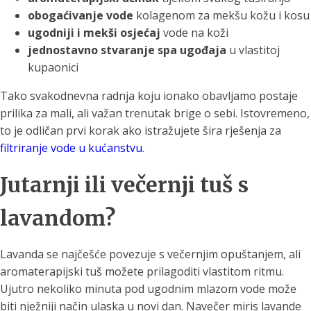
obogaćivanje vode
kolagenom za mekšu kožu i kosu
ugodniji i mekši osjećaj
vode na koži
jednostavno stvaranje spa ugođaja
u vlastitoj
kupaonici
Tako svakodnevna radnja koju ionako obavljamo postaje
prilika za mali, ali važan trenutak brige o sebi. Istovremeno,
to je odličan prvi korak ako istražujete šira rješenja za
filtriranje vode u kućanstvu
.
Jutarnji ili večernji tuš s
lavandom?
Lavanda se najčešće povezuje s večernjim opuštanjem, ali
aromaterapijski tuš možete prilagoditi vlastitom ritmu.
Ujutro nekoliko minuta pod ugodnim mlazom vode može
biti nježniji način ulaska u novi dan. Navečer miris lavande