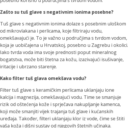
posebno korisno u područjima s tvrdom vodom.
Zašto su tuš glave s negativnim ionima posebne?
Tuš glave s negativnim ionima dolaze s posebnim uloškom
od mikrovlakana i perlicama, koje filtriraju vodu,
omekšavajući je. To je važno u područjima s tvrdom vodom,
koja je uobičajena u Hrvatskoj, posebno u Zagrebu i okolici.
Iako tvrda voda ima svoje prednosti poput mineralnog
bogatstva, može biti štetna za kožu, izazivajući isušivanje,
iritacije i ubrzano starenje.
Kako filter tuš glava omekšava vodu?
Filter tuš glave s keramičkim perlicama uklanjaju ione
kalcija i magnezija, omekšavajući vodu. Time se smanjuje
rizik od oštećenja kože i sprječava nakupljanje kamenca,
koji može smanjiti vijek trajanja tuš glave i kućanskih
uređaja. Također, filteri uklanjaju klor iz vode, čime se štiti
vaša koža i dišni sustav od njegovih štetnih učinaka.