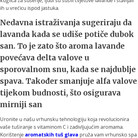
kuglica za sušenje, ljudi su sušili cvjetove lavande i stavljali
ih u vrećicu ispod jastuka.
Nedavna istraživanja sugeriraju da
lavanda kada se udiše potiče dubok
san. To je zato što aroma lavande
povećava delta valove u
sporovalnom snu, kada se najdublje
spava. Također smanjuje alfa valove
tijekom budnosti, što osigurava
mirniji san
Uronite u našu vrhunsku tehnologiju koja revolucionira
vaše tuširanje s vitaminom C i zadivljujućim aromama.
Korištenje
aromatskih tuš glava
pruža vam vrhunsko spa