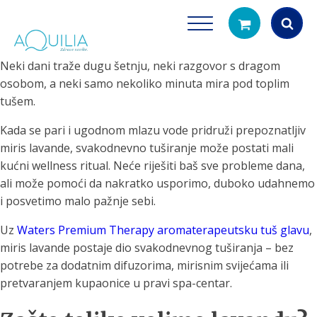
Neki dani traže dugu šetnju, neki razgovor s dragom
Products
osobom, a neki samo nekoliko minuta mira pod toplim
search
tušem.
Kada se pari i ugodnom mlazu vode pridruži prepoznatljiv
miris lavande, svakodnevno tuširanje može postati mali
kućni wellness ritual. Neće riješiti baš sve probleme dana,
ali može pomoći da nakratko usporimo, duboko udahnemo
i posvetimo malo pažnje sebi.
Tuš glave
Vrčevi za filtrira
Uz
Waters Premium Therapy aromaterapeutsku tuš glavu
,
rirodno filtriranje vode za tuširanje
Potpuno prijenosno rješenje
miris lavande postaje dio svakodnevnog tuširanja – bez
čistu vodu za pi
potrebe za dodatnim difuzorima, mirisnim svijećama ili
pretvaranjem kupaonice u pravi spa-centar.