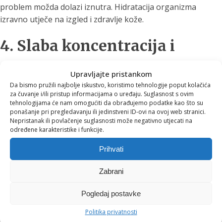
problem možda dolazi iznutra. Hidratacija organizma
izravno utječe na izgled i zdravlje kože.
4. Slaba koncentracija i
“brain fog”
Upravljajte pristankom
Da bismo pružili najbolje iskustvo, koristimo tehnologije poput kolačića
Teško se fokusirate? Brzo gubite pažnju? Nedostatak vode
za čuvanje i/ili pristup informacijama o uređaju. Suglasnost s ovim
tehnologijama će nam omogućiti da obrađujemo podatke kao što su
može utjecati na funkciju mozga i mentalnu jasnoću.
ponašanje pri pregledavanju ili jedinstveni ID-ovi na ovoj web stranici.
Nepristanak ili povlačenje suglasnosti može negativno utjecati na
5. Tamnija mokraća
određene karakteristike i funkcije.
Prihvati
Jedan od najjednostavnijih načina da provjerite hidrataciju
je boja urina.Tamnija boja često znači da tijelu nedostaje
Zabrani
tekućine.
Pogledaj postavke
6. Često osjećate glad
Politika privatnosti