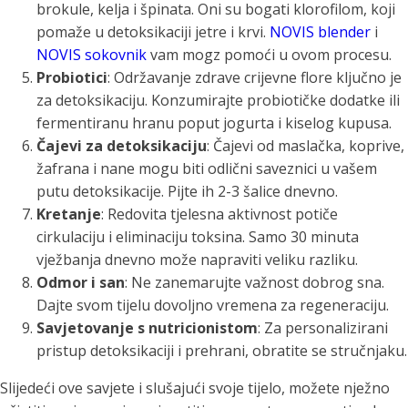
brokule, kelja i špinata. Oni su bogati klorofilom, koji
pomaže u detoksikaciji jetre i krvi.
NOVIS blender
i
NOVIS sokovnik
vam mogz pomoći u ovom procesu.
Probiotici
: Održavanje zdrave crijevne flore ključno je
za detoksikaciju. Konzumirajte probiotičke dodatke ili
fermentiranu hranu poput jogurta i kiselog kupusa.
Čajevi za detoksikaciju
: Čajevi od maslačka, koprive,
žafrana i nane mogu biti odlični saveznici u vašem
putu detoksikacije. Pijte ih 2-3 šalice dnevno.
Kretanje
: Redovita tjelesna aktivnost potiče
cirkulaciju i eliminaciju toksina. Samo 30 minuta
vježbanja dnevno može napraviti veliku razliku.
Odmor i san
: Ne zanemarujte važnost dobrog sna.
Dajte svom tijelu dovoljno vremena za regeneraciju.
Savjetovanje s nutricionistom
: Za personalizirani
pristup detoksikaciji i prehrani, obratite se stručnjaku.
Slijedeći ove savjete i slušajući svoje tijelo, možete nježno