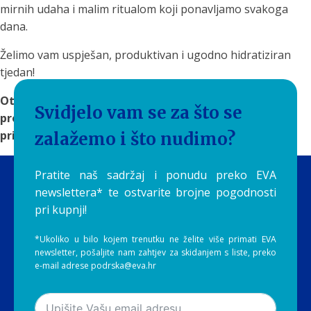
mirnih udaha i malim ritualom koji ponavljamo svakoga
dana.
Želimo vam uspješan, produktivan i ugodno hidratiziran
tjedan!
Otkrijte
rješenja za filtriranje vode
na Aquilia.hr i
Svidjelo vam se za što se
pronađite sustav koji će čistu i ukusnu vodu učiniti
prirodnim dijelom vaše svakodnevice.
zalažemo i što nudimo?
Pratite naš sadržaj i ponudu preko EVA
newslettera* te ostvarite brojne pogodnosti
pri kupnji!
*Ukoliko u bilo kojem trenutku ne želite više primati EVA
newsletter, pošaljite nam zahtjev za skidanjem s liste, preko
e-mail adrese podrska@eva.hr