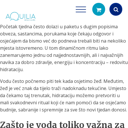
Početak tjedna često dolazi u paketu s dugim popisima
Products
obveza, sastancima, porukama koje čekaju odgovor i
search
osjećajem da bismo već do podneva trebali biti na nekoliko
mjesta istovremeno. U tom dinamičnom ritmu lako
zanemarujemo jednu od najjednostavnijih, ali i najvažnijih
navika za dobro zdravlje, energiju i koncentraciju – redovitu
hidrataciju.
Vodu često počnemo piti tek kada osjetimo žeđ. Međutim,
žeđ je već znak da tijelo traži nadoknadu tekućine. Umjesto
Tuš glave
Vrčevi za filtrira
da čekamo taj trenutak, hidrataciju možemo pretvoriti u
rirodno filtriranje vode za tuširanje
Potpuno prijenosno rješenje
mali svakodnevni ritual koji će nam pomoći da se osjećamo
čistu vodu za pi
budnije, sabranije i spremnije za sve što novi tjedan donosi.
Zašto je voda toliko važna za