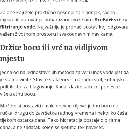
tvari iz vode, uz očuvanje važnih minerala.
Za one koji žele praktično rješenje za hladnjak, radno
mjesto ili putovanja, dobar izbor može biti i
AceBio+ vrč za
filtriranje vode
. Najvažnije je pronaći sustav koji odgovara
vašem životnom prostoru i svakodnevnim navikama.
Držite bocu ili vrč na vidljivom
mjestu
Jedna od najjednostavnijih metoda za veći unos vode jest da
je stalno vidite. Stavite stakleni vrč na radni stol, kuhinjski
pult ili stol za blagovanje. Kada izlazite iz kuće, ponesite
višekratnu bocu.
Možete si postaviti i male dnevne ciljeve: jednu bocu do
ručka, drugu do završetka radnog vremena i nekoliko čaša
tijekom ostatka dana. Tako hidratacija postaje dio ritma
dana, a ne zadatak kojeg se sjetimo tek navečer.