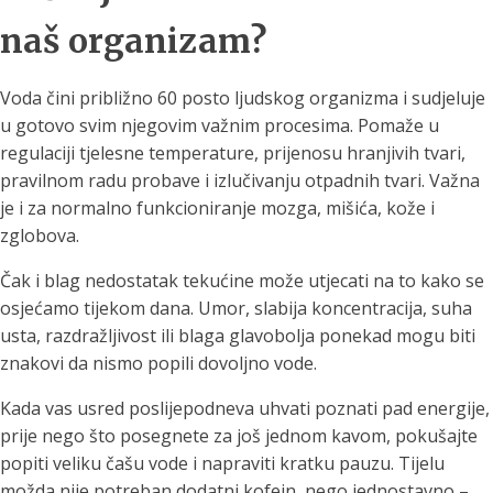
naš organizam?
Voda čini približno 60 posto ljudskog organizma i sudjeluje
u gotovo svim njegovim važnim procesima. Pomaže u
regulaciji tjelesne temperature, prijenosu hranjivih tvari,
pravilnom radu probave i izlučivanju otpadnih tvari. Važna
je i za normalno funkcioniranje mozga, mišića, kože i
zglobova.
Čak i blag nedostatak tekućine može utjecati na to kako se
osjećamo tijekom dana. Umor, slabija koncentracija, suha
usta, razdražljivost ili blaga glavobolja ponekad mogu biti
znakovi da nismo popili dovoljno vode.
Kada vas usred poslijepodneva uhvati poznati pad energije,
prije nego što posegnete za još jednom kavom, pokušajte
popiti veliku čašu vode i napraviti kratku pauzu. Tijelu
možda nije potreban dodatni kofein, nego jednostavno –