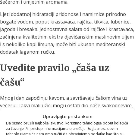
šećerom i umjetnim aromama.
Ljeti dodatnoj hidrataciji pridonose i namirnice prirodno
bogate vodom, poput krastavaca, rajčica, tikvica, lubenice,
jagoda i bresaka. Jednostavna salata od rajčice i krastavaca,
začinjena kvalitetnim ekstra djevičanskim maslinovim uljem
i s nekoliko kapi limuna, može biti ukusan mediteranski
dodatak laganom ručku.
Uvedite pravilo „čaša uz
čašu“
Mnogi dan započinju kavom, a završavaju čašom vina uz
večeru. Takvi mali užici mogu ostati dio naše svakodnevice,
ali uz njih je dobro uvesti jednostavno pravilo:
uz svaku
Upravljajte pristankom
šalicu kave ili čašu alkoholnog pića popijte i veliku čašu
Da bismo pružili najbolje iskustvo, koristimo tehnologije poput kolačića
vode
.
za čuvanje i/ili pristup informacijama o uređaju. Suglasnost s ovim
tehnologijama će nam omogućiti da obrađujemo podatke kao što su