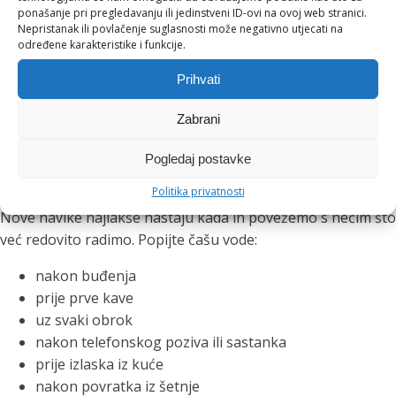
ponašanje pri pregledavanju ili jedinstveni ID-ovi na ovoj web stranici.
Ova navika posebno je korisna tijekom poslovnih ručkova,
Nepristanak ili povlačenje suglasnosti može negativno utjecati na
večernjih druženja i toplih ljetnih dana. Čaša vode između
određene karakteristike i funkcije.
drugih pića pomaže nam usporiti, osvježiti se i lakše pratiti
Prihvati
koliko smo tekućine unijeli.
Zabrani
Mali podsjetnici koji stvaraju
Pogledaj postavke
velike navike
Politika privatnosti
Nove navike najlakše nastaju kada ih povežemo s nečim što
već redovito radimo. Popijte čašu vode:
nakon buđenja
prije prve kave
uz svaki obrok
nakon telefonskog poziva ili sastanka
prije izlaska iz kuće
nakon povratka iz šetnje