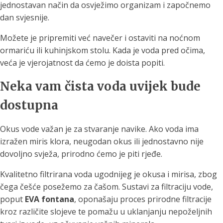
jednostavan način da osvježimo organizam i započnemo
dan svjesnije.
Možete je pripremiti već navečer i ostaviti na noćnom
ormariću ili kuhinjskom stolu. Kada je voda pred očima,
veća je vjerojatnost da ćemo je doista popiti.
Neka vam čista voda uvijek bude
dostupna
Okus vode važan je za stvaranje navike. Ako voda ima
izražen miris klora, neugodan okus ili jednostavno nije
dovoljno svježa, prirodno ćemo je piti rjeđe.
Kvalitetno filtrirana voda ugodnijeg je okusa i mirisa, zbog
čega češće posežemo za čašom. Sustavi za filtraciju vode,
poput
EVA fontana
, oponašaju proces prirodne filtracije
kroz različite slojeve te pomažu u uklanjanju nepoželjnih