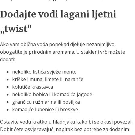
Dodajte vodi lagani ljetni
„twist“
Ako vam obična voda ponekad djeluje nezanimljivo,
obogatite je prirodnim aromama. U stakleni vrč možete
dodati:
nekoliko listića svježe mente
kriške limuna, limete ili naranče
kolutiće krastavca
nekoliko bobica ili komadića jagode
grančicu ružmarina ili bosiljka
komadiće lubenice ili breskve
Ostavite vodu kratko u hladnjaku kako bi se okusi povezali.
Dobit ćete osvježavajući napitak bez potrebe za dodanim