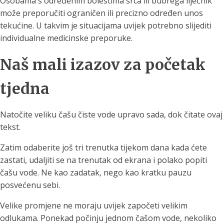
Osobama s određenim bolestima srca ili bubrega liječnik
može preporučiti ograničen ili precizno određen unos
tekućine. U takvim je situacijama uvijek potrebno slijediti
individualne medicinske preporuke.
Naš mali izazov za početak
tjedna
Natočite veliku čašu čiste vode upravo sada, dok čitate ovaj
tekst.
Zatim odaberite još tri trenutka tijekom dana kada ćete
zastati, udaljiti se na trenutak od ekrana i polako popiti
čašu vode. Ne kao zadatak, nego kao kratku pauzu
posvećenu sebi.
Velike promjene ne moraju uvijek započeti velikim
odlukama. Ponekad počinju jednom čašom vode, nekoliko