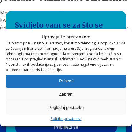
Mnogi se fokusiraju na količinu vode, ali zaboravljaju na
kvalitetu. Ako voda ima bolji okus, veća je vjerojatnost da
Svidjelo vam se za što se
ćete je piti redovito — bez forsiranja Zato mnogi primijete
promjenu u navikama kada
počnu piti filtriranu vodu.
zalažemo i što nudimo?
Upravljajte pristankom
Da bismo pružili najbolje iskustvo, koristimo tehnologije poput kolačića
za čuvanje i/ili pristup informacijama o uređaju. Suglasnost s ovim
Pratite naš sadržaj i ponudu preko EVA
tehnologijama će nam omogućiti da obrađujemo podatke kao što su
newslettera* te ostvarite brojne pogodnosti
ponašanje pri pregledavanju ili jedinstveni ID-ovi na ovoj web stranici.
Nepristanak ili povlačenje suglasnosti može negativno utjecati na
pri kupnji!
određene karakteristike i funkcije.
*Ukoliko u bilo kojem trenutku ne želite više primati EVA
Prihvati
newsletter, pošaljite nam zahtjev za skidanjem s liste, preko
e-mail adrese podrska@eva.hr
Zabrani
Pogledaj postavke
Politika privatnosti
Pribilježi se