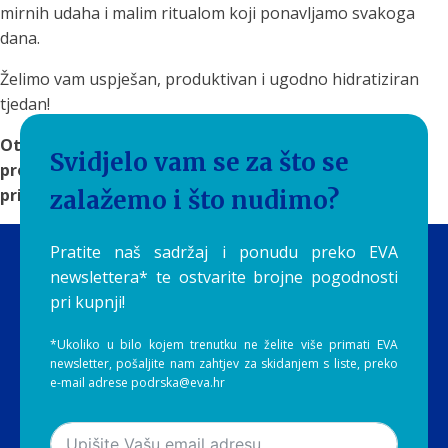
mirnih udaha i malim ritualom koji ponavljamo svakoga
dana.
Želimo vam uspješan, produktivan i ugodno hidratiziran
tjedan!
Otkrijte
rješenja za filtriranje vode
na Aquilia.hr i
Svidjelo vam se za što se
pronađite sustav koji će čistu i ukusnu vodu učiniti
prirodnim dijelom vaše svakodnevice.
zalažemo i što nudimo?
Pratite naš sadržaj i ponudu preko EVA
newslettera* te ostvarite brojne pogodnosti
pri kupnji!
*Ukoliko u bilo kojem trenutku ne želite više primati EVA
newsletter, pošaljite nam zahtjev za skidanjem s liste, preko
e-mail adrese podrska@eva.hr