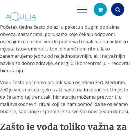
Početak tjedna često dolazi u paketu s dugim popisima
Products
obveza, sastancima, porukama koje čekaju odgovor i
search
osjećajem da bismo već do podneva trebali biti na nekoliko
mjesta istovremeno. U tom dinamičnom ritmu lako
zanemarujemo jednu od najjednostavnijih, ali i najvažnijih
navika za dobro zdravlje, energiju i koncentraciju – redovitu
hidrataciju.
Vodu često počnemo piti tek kada osjetimo žeđ. Međutim,
žeđ je već znak da tijelo traži nadoknadu tekućine. Umjesto
Tuš glave
Vrčevi za filtrira
da čekamo taj trenutak, hidrataciju možemo pretvoriti u
rirodno filtriranje vode za tuširanje
Potpuno prijenosno rješenje
mali svakodnevni ritual koji će nam pomoći da se osjećamo
čistu vodu za pi
budnije, sabranije i spremnije za sve što novi tjedan donosi.
Zašto je voda toliko važna za