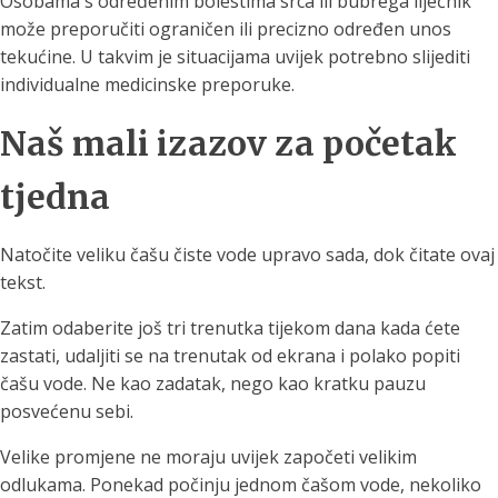
Osobama s određenim bolestima srca ili bubrega liječnik
može preporučiti ograničen ili precizno određen unos
tekućine. U takvim je situacijama uvijek potrebno slijediti
individualne medicinske preporuke.
Naš mali izazov za početak
tjedna
Natočite veliku čašu čiste vode upravo sada, dok čitate ovaj
tekst.
Zatim odaberite još tri trenutka tijekom dana kada ćete
zastati, udaljiti se na trenutak od ekrana i polako popiti
čašu vode. Ne kao zadatak, nego kao kratku pauzu
posvećenu sebi.
Velike promjene ne moraju uvijek započeti velikim
odlukama. Ponekad počinju jednom čašom vode, nekoliko