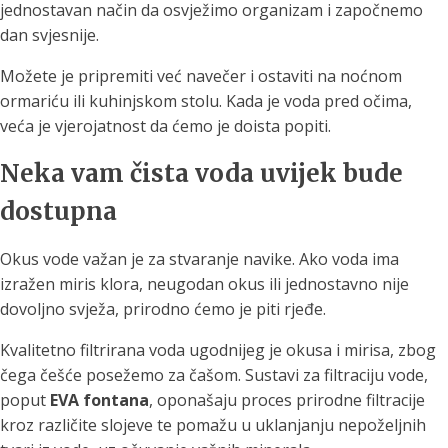
jednostavan način da osvježimo organizam i započnemo
dan svjesnije.
Možete je pripremiti već navečer i ostaviti na noćnom
ormariću ili kuhinjskom stolu. Kada je voda pred očima,
veća je vjerojatnost da ćemo je doista popiti.
Neka vam čista voda uvijek bude
dostupna
Okus vode važan je za stvaranje navike. Ako voda ima
izražen miris klora, neugodan okus ili jednostavno nije
dovoljno svježa, prirodno ćemo je piti rjeđe.
Kvalitetno filtrirana voda ugodnijeg je okusa i mirisa, zbog
čega češće posežemo za čašom. Sustavi za filtraciju vode,
poput
EVA fontana
, oponašaju proces prirodne filtracije
kroz različite slojeve te pomažu u uklanjanju nepoželjnih