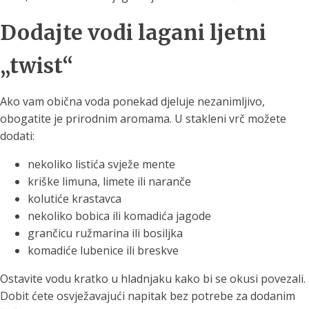
Dodajte vodi lagani ljetni
„twist“
Ako vam obična voda ponekad djeluje nezanimljivo,
obogatite je prirodnim aromama. U stakleni vrč možete
dodati:
nekoliko listića svježe mente
kriške limuna, limete ili naranče
kolutiće krastavca
nekoliko bobica ili komadića jagode
grančicu ružmarina ili bosiljka
komadiće lubenice ili breskve
Ostavite vodu kratko u hladnjaku kako bi se okusi povezali.
Dobit ćete osvježavajući napitak bez potrebe za dodanim