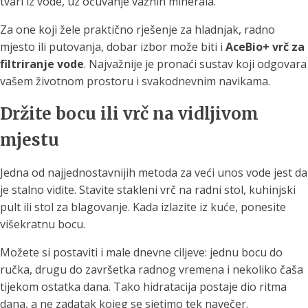
tvari iz vode, uz očuvanje važnih minerala.
Za one koji žele praktično rješenje za hladnjak, radno
mjesto ili putovanja, dobar izbor može biti i
AceBio+ vrč za
filtriranje vode
. Najvažnije je pronaći sustav koji odgovara
vašem životnom prostoru i svakodnevnim navikama.
Držite bocu ili vrč na vidljivom
mjestu
Jedna od najjednostavnijih metoda za veći unos vode jest da
je stalno vidite. Stavite stakleni vrč na radni stol, kuhinjski
pult ili stol za blagovanje. Kada izlazite iz kuće, ponesite
višekratnu bocu.
Možete si postaviti i male dnevne ciljeve: jednu bocu do
ručka, drugu do završetka radnog vremena i nekoliko čaša
tijekom ostatka dana. Tako hidratacija postaje dio ritma
dana, a ne zadatak kojeg se sjetimo tek navečer.