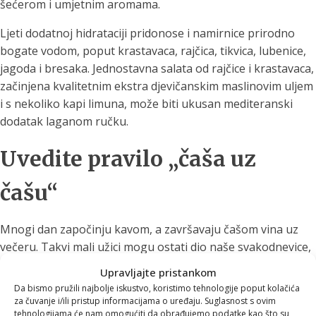
šećerom i umjetnim aromama.
Ljeti dodatnoj hidrataciji pridonose i namirnice prirodno
bogate vodom, poput krastavaca, rajčica, tikvica, lubenice,
jagoda i bresaka. Jednostavna salata od rajčice i krastavaca,
začinjena kvalitetnim ekstra djevičanskim maslinovim uljem
i s nekoliko kapi limuna, može biti ukusan mediteranski
dodatak laganom ručku.
Uvedite pravilo „čaša uz
čašu“
Mnogi dan započinju kavom, a završavaju čašom vina uz
večeru. Takvi mali užici mogu ostati dio naše svakodnevice,
ali uz njih je dobro uvesti jednostavno pravilo:
uz svaku
Upravljajte pristankom
šalicu kave ili čašu alkoholnog pića popijte i veliku čašu
Da bismo pružili najbolje iskustvo, koristimo tehnologije poput kolačića
vode
.
za čuvanje i/ili pristup informacijama o uređaju. Suglasnost s ovim
tehnologijama će nam omogućiti da obrađujemo podatke kao što su