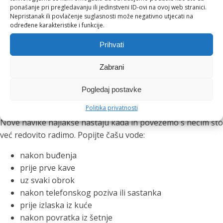
ponašanje pri pregledavanju ili jedinstveni ID-ovi na ovoj web stranici.
Ova navika posebno je korisna tijekom poslovnih ručkova,
Nepristanak ili povlačenje suglasnosti može negativno utjecati na
večernjih druženja i toplih ljetnih dana. Čaša vode između
određene karakteristike i funkcije.
drugih pića pomaže nam usporiti, osvježiti se i lakše pratiti
Prihvati
koliko smo tekućine unijeli.
Zabrani
Mali podsjetnici koji stvaraju
Pogledaj postavke
velike navike
Politika privatnosti
Nove navike najlakše nastaju kada ih povežemo s nečim što
već redovito radimo. Popijte čašu vode:
nakon buđenja
prije prve kave
uz svaki obrok
nakon telefonskog poziva ili sastanka
prije izlaska iz kuće
nakon povratka iz šetnje