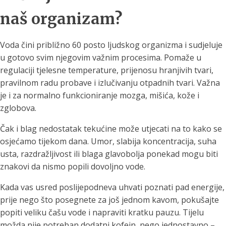
naš organizam?
Voda čini približno 60 posto ljudskog organizma i sudjeluje
u gotovo svim njegovim važnim procesima. Pomaže u
regulaciji tjelesne temperature, prijenosu hranjivih tvari,
pravilnom radu probave i izlučivanju otpadnih tvari. Važna
je i za normalno funkcioniranje mozga, mišića, kože i
zglobova.
Čak i blag nedostatak tekućine može utjecati na to kako se
osjećamo tijekom dana. Umor, slabija koncentracija, suha
usta, razdražljivost ili blaga glavobolja ponekad mogu biti
znakovi da nismo popili dovoljno vode.
Kada vas usred poslijepodneva uhvati poznati pad energije,
prije nego što posegnete za još jednom kavom, pokušajte
popiti veliku čašu vode i napraviti kratku pauzu. Tijelu
možda nije potreban dodatni kofein, nego jednostavno –