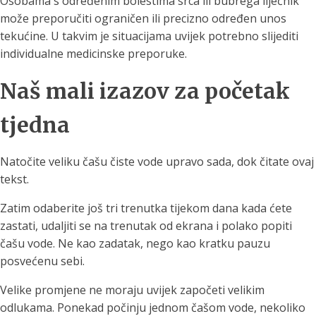
Osobama s određenim bolestima srca ili bubrega liječnik
može preporučiti ograničen ili precizno određen unos
tekućine. U takvim je situacijama uvijek potrebno slijediti
individualne medicinske preporuke.
Naš mali izazov za početak
tjedna
Natočite veliku čašu čiste vode upravo sada, dok čitate ovaj
tekst.
Zatim odaberite još tri trenutka tijekom dana kada ćete
zastati, udaljiti se na trenutak od ekrana i polako popiti
čašu vode. Ne kao zadatak, nego kao kratku pauzu
posvećenu sebi.
Velike promjene ne moraju uvijek započeti velikim
odlukama. Ponekad počinju jednom čašom vode, nekoliko