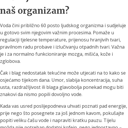
naš organizam?
Voda čini približno 60 posto ljudskog organizma i sudjeluje
u gotovo svim njegovim važnim procesima. Pomaže u
regulaciji tjelesne temperature, prijenosu hranjivih tvari,
pravilnom radu probave i izlučivanju otpadnih tvari. Važna
je i za normalno funkcioniranje mozga, mišića, kože i
zglobova.
Čak i blag nedostatak tekućine može utjecati na to kako se
osjećamo tijekom dana. Umor, slabija koncentracija, suha
usta, razdražljivost ili blaga glavobolja ponekad mogu biti
znakovi da nismo popili dovoljno vode.
Kada vas usred poslijepodneva uhvati poznati pad energije,
prije nego što posegnete za još jednom kavom, pokušajte
popiti veliku čašu vode i napraviti kratku pauzu. Tijelu
možda nije potreban dodatni kofein, nego jednostavno –