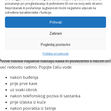
ponašanje pri pregledavanju ili jedinstveni ID-ovi na ovoj web stranici.
Ova navika posebno je korisna tijekom poslovnih ručkova,
Nepristanak ili povlačenje suglasnosti može negativno utjecati na
večernjih druženja i toplih ljetnih dana. Čaša vode između
određene karakteristike i funkcije.
drugih pića pomaže nam usporiti, osvježiti se i lakše pratiti
Prihvati
koliko smo tekućine unijeli.
Zabrani
Mali podsjetnici koji stvaraju
Pogledaj postavke
velike navike
Politika privatnosti
Nove navike najlakše nastaju kada ih povežemo s nečim što
već redovito radimo. Popijte čašu vode:
nakon buđenja
prije prve kave
uz svaki obrok
nakon telefonskog poziva ili sastanka
prije izlaska iz kuće
nakon povratka iz šetnje