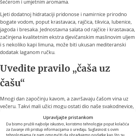
šećerom i umjetnim aromama.
Ljeti dodatnoj hidrataciji pridonose i namirnice prirodno
bogate vodom, poput krastavaca, rajčica, tikvica, lubenice,
jagoda i bresaka. Jednostavna salata od rajčice i krastavaca,
začinjena kvalitetnim ekstra djevičanskim maslinovim uljem
i s nekoliko kapi limuna, može biti ukusan mediteranski
dodatak laganom ručku.
Uvedite pravilo „čaša uz
čašu“
Mnogi dan započinju kavom, a završavaju čašom vina uz
večeru. Takvi mali užici mogu ostati dio naše svakodnevice,
ali uz njih je dobro uvesti jednostavno pravilo:
uz svaku
Upravljajte pristankom
šalicu kave ili čašu alkoholnog pića popijte i veliku čašu
Da bismo pružili najbolje iskustvo, koristimo tehnologije poput kolačića
vode
.
za čuvanje i/ili pristup informacijama o uređaju. Suglasnost s ovim
tehnologijama će nam omogućiti da obrađujemo podatke kao što su