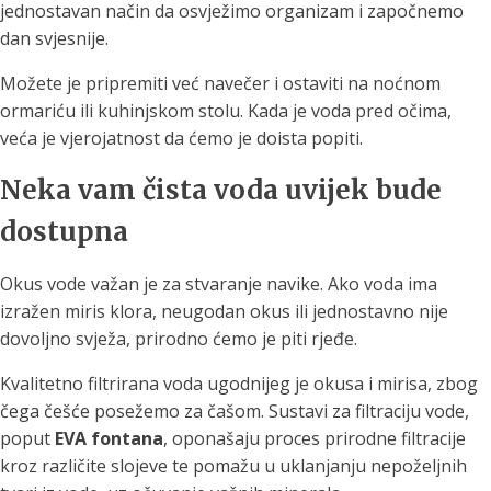
jednostavan način da osvježimo organizam i započnemo
dan svjesnije.
Možete je pripremiti već navečer i ostaviti na noćnom
ormariću ili kuhinjskom stolu. Kada je voda pred očima,
veća je vjerojatnost da ćemo je doista popiti.
Neka vam čista voda uvijek bude
dostupna
Okus vode važan je za stvaranje navike. Ako voda ima
izražen miris klora, neugodan okus ili jednostavno nije
dovoljno svježa, prirodno ćemo je piti rjeđe.
Kvalitetno filtrirana voda ugodnijeg je okusa i mirisa, zbog
čega češće posežemo za čašom. Sustavi za filtraciju vode,
poput
EVA fontana
, oponašaju proces prirodne filtracije
kroz različite slojeve te pomažu u uklanjanju nepoželjnih