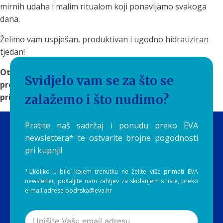
mirnih udaha i malim ritualom koji ponavljamo svakoga
dana.
Želimo vam uspješan, produktivan i ugodno hidratiziran
tjedan!
Otkrijte
rješenja za filtriranje vode
na Aquilia.hr i
Svidjelo vam se za što se
pronađite sustav koji će čistu i ukusnu vodu učiniti
prirodnim dijelom vaše svakodnevice.
zalažemo i što nudimo?
Pratite naš sadržaj i ponudu preko EVA
newslettera* te ostvarite brojne pogodnosti
pri kupnji!
*Ukoliko u bilo kojem trenutku ne želite više primati EVA
newsletter, pošaljite nam zahtjev za skidanjem s liste, preko
e-mail adrese podrska@eva.hr