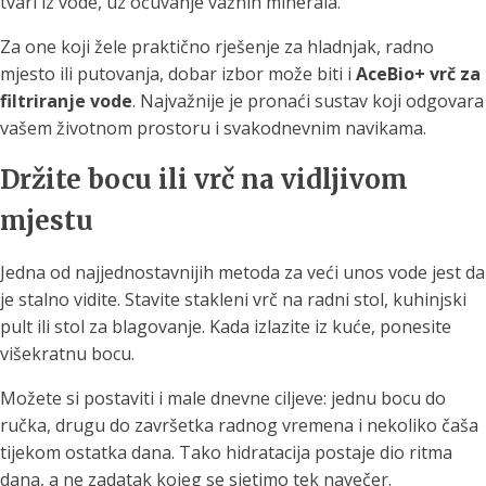
tvari iz vode, uz očuvanje važnih minerala.
Za one koji žele praktično rješenje za hladnjak, radno
mjesto ili putovanja, dobar izbor može biti i
AceBio+ vrč za
filtriranje vode
. Najvažnije je pronaći sustav koji odgovara
vašem životnom prostoru i svakodnevnim navikama.
Držite bocu ili vrč na vidljivom
mjestu
Jedna od najjednostavnijih metoda za veći unos vode jest da
je stalno vidite. Stavite stakleni vrč na radni stol, kuhinjski
pult ili stol za blagovanje. Kada izlazite iz kuće, ponesite
višekratnu bocu.
Možete si postaviti i male dnevne ciljeve: jednu bocu do
ručka, drugu do završetka radnog vremena i nekoliko čaša
tijekom ostatka dana. Tako hidratacija postaje dio ritma
dana, a ne zadatak kojeg se sjetimo tek navečer.