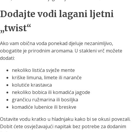
Dodajte vodi lagani ljetni
„twist“
Ako vam obična voda ponekad djeluje nezanimljivo,
obogatite je prirodnim aromama. U stakleni vrč možete
dodati:
nekoliko listića svježe mente
kriške limuna, limete ili naranče
kolutiće krastavca
nekoliko bobica ili komadića jagode
grančicu ružmarina ili bosiljka
komadiće lubenice ili breskve
Ostavite vodu kratko u hladnjaku kako bi se okusi povezali.
Dobit ćete osvježavajući napitak bez potrebe za dodanim