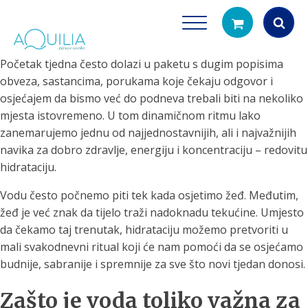
Početak tjedna često dolazi u paketu s dugim popisima
Products
obveza, sastancima, porukama koje čekaju odgovor i
search
osjećajem da bismo već do podneva trebali biti na nekoliko
mjesta istovremeno. U tom dinamičnom ritmu lako
zanemarujemo jednu od najjednostavnijih, ali i najvažnijih
navika za dobro zdravlje, energiju i koncentraciju – redovitu
hidrataciju.
Vodu često počnemo piti tek kada osjetimo žeđ. Međutim,
žeđ je već znak da tijelo traži nadoknadu tekućine. Umjesto
Tuš glave
Vrčevi za filtrira
da čekamo taj trenutak, hidrataciju možemo pretvoriti u
rirodno filtriranje vode za tuširanje
Potpuno prijenosno rješenje
mali svakodnevni ritual koji će nam pomoći da se osjećamo
čistu vodu za pi
budnije, sabranije i spremnije za sve što novi tjedan donosi.
Zašto je voda toliko važna za