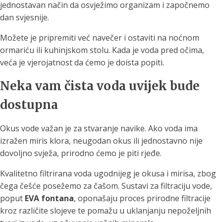
jednostavan način da osvježimo organizam i započnemo
dan svjesnije.
Možete je pripremiti već navečer i ostaviti na noćnom
ormariću ili kuhinjskom stolu. Kada je voda pred očima,
veća je vjerojatnost da ćemo je doista popiti.
Neka vam čista voda uvijek bude
dostupna
Okus vode važan je za stvaranje navike. Ako voda ima
izražen miris klora, neugodan okus ili jednostavno nije
dovoljno svježa, prirodno ćemo je piti rjeđe.
Kvalitetno filtrirana voda ugodnijeg je okusa i mirisa, zbog
čega češće posežemo za čašom. Sustavi za filtraciju vode,
poput
EVA fontana
, oponašaju proces prirodne filtracije
kroz različite slojeve te pomažu u uklanjanju nepoželjnih