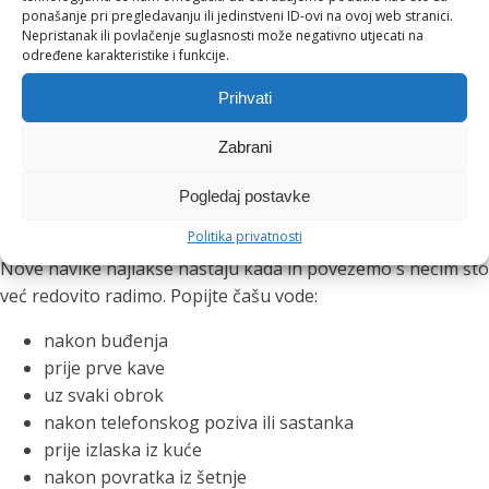
ponašanje pri pregledavanju ili jedinstveni ID-ovi na ovoj web stranici.
Ova navika posebno je korisna tijekom poslovnih ručkova,
Nepristanak ili povlačenje suglasnosti može negativno utjecati na
večernjih druženja i toplih ljetnih dana. Čaša vode između
određene karakteristike i funkcije.
drugih pića pomaže nam usporiti, osvježiti se i lakše pratiti
Prihvati
koliko smo tekućine unijeli.
Zabrani
Mali podsjetnici koji stvaraju
Pogledaj postavke
velike navike
Politika privatnosti
Nove navike najlakše nastaju kada ih povežemo s nečim što
već redovito radimo. Popijte čašu vode:
nakon buđenja
prije prve kave
uz svaki obrok
nakon telefonskog poziva ili sastanka
prije izlaska iz kuće
nakon povratka iz šetnje