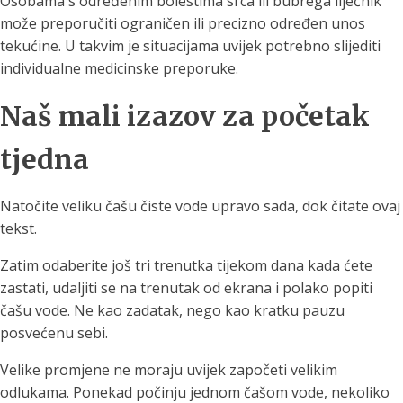
Osobama s određenim bolestima srca ili bubrega liječnik
može preporučiti ograničen ili precizno određen unos
tekućine. U takvim je situacijama uvijek potrebno slijediti
individualne medicinske preporuke.
Naš mali izazov za početak
tjedna
Natočite veliku čašu čiste vode upravo sada, dok čitate ovaj
tekst.
Zatim odaberite još tri trenutka tijekom dana kada ćete
zastati, udaljiti se na trenutak od ekrana i polako popiti
čašu vode. Ne kao zadatak, nego kao kratku pauzu
posvećenu sebi.
Velike promjene ne moraju uvijek započeti velikim
odlukama. Ponekad počinju jednom čašom vode, nekoliko