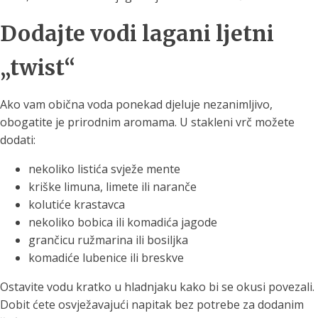
Dodajte vodi lagani ljetni
„twist“
Ako vam obična voda ponekad djeluje nezanimljivo,
obogatite je prirodnim aromama. U stakleni vrč možete
dodati:
nekoliko listića svježe mente
kriške limuna, limete ili naranče
kolutiće krastavca
nekoliko bobica ili komadića jagode
grančicu ružmarina ili bosiljka
komadiće lubenice ili breskve
Ostavite vodu kratko u hladnjaku kako bi se okusi povezali.
Dobit ćete osvježavajući napitak bez potrebe za dodanim