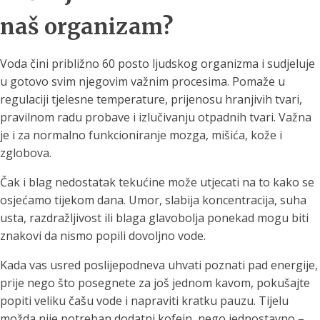
naš organizam?
Voda čini približno 60 posto ljudskog organizma i sudjeluje
u gotovo svim njegovim važnim procesima. Pomaže u
regulaciji tjelesne temperature, prijenosu hranjivih tvari,
pravilnom radu probave i izlučivanju otpadnih tvari. Važna
je i za normalno funkcioniranje mozga, mišića, kože i
zglobova.
Čak i blag nedostatak tekućine može utjecati na to kako se
osjećamo tijekom dana. Umor, slabija koncentracija, suha
usta, razdražljivost ili blaga glavobolja ponekad mogu biti
znakovi da nismo popili dovoljno vode.
Kada vas usred poslijepodneva uhvati poznati pad energije,
prije nego što posegnete za još jednom kavom, pokušajte
popiti veliku čašu vode i napraviti kratku pauzu. Tijelu
možda nije potreban dodatni kofein, nego jednostavno –