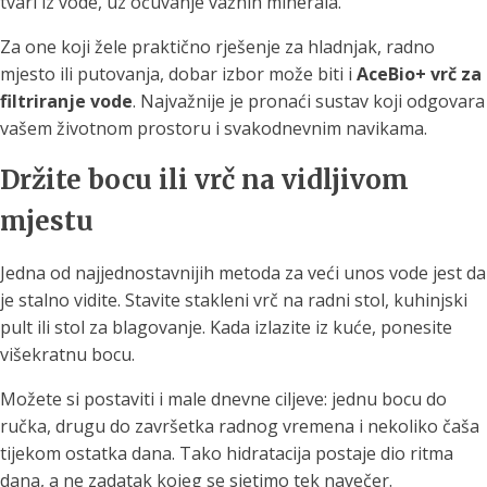
tvari iz vode, uz očuvanje važnih minerala.
Za one koji žele praktično rješenje za hladnjak, radno
mjesto ili putovanja, dobar izbor može biti i
AceBio+ vrč za
filtriranje vode
. Najvažnije je pronaći sustav koji odgovara
vašem životnom prostoru i svakodnevnim navikama.
Držite bocu ili vrč na vidljivom
mjestu
Jedna od najjednostavnijih metoda za veći unos vode jest da
je stalno vidite. Stavite stakleni vrč na radni stol, kuhinjski
pult ili stol za blagovanje. Kada izlazite iz kuće, ponesite
višekratnu bocu.
Možete si postaviti i male dnevne ciljeve: jednu bocu do
ručka, drugu do završetka radnog vremena i nekoliko čaša
tijekom ostatka dana. Tako hidratacija postaje dio ritma
dana, a ne zadatak kojeg se sjetimo tek navečer.