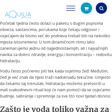
Početak tjedna često dolazi u paketu s dugim popisima
Products
obveza, sastancima, porukama koje čekaju odgovor i
search
osjećajem da bismo već do podneva trebali biti na nekoliko
mjesta istovremeno. U tom dinamičnom ritmu lako
zanemarujemo jednu od najjednostavnijih, ali i najvažnijih
navika za dobro zdravlje, energiju i koncentraciju – redovitu
hidrataciju.
Vodu često počnemo piti tek kada osjetimo žeđ. Međutim,
žeđ je već znak da tijelo traži nadoknadu tekućine. Umjesto
Tuš glave
Vrčevi za filtrira
da čekamo taj trenutak, hidrataciju možemo pretvoriti u
rirodno filtriranje vode za tuširanje
Potpuno prijenosno rješenje
mali svakodnevni ritual koji će nam pomoći da se osjećamo
čistu vodu za pi
budnije, sabranije i spremnije za sve što novi tjedan donosi.
Zašto je voda toliko važna za