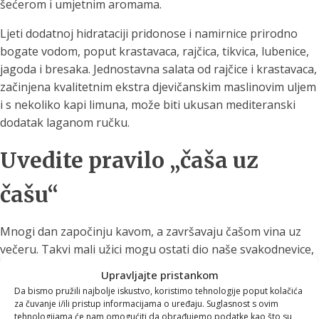
šećerom i umjetnim aromama.
Ljeti dodatnoj hidrataciji pridonose i namirnice prirodno
bogate vodom, poput krastavaca, rajčica, tikvica, lubenice,
jagoda i bresaka. Jednostavna salata od rajčice i krastavaca,
začinjena kvalitetnim ekstra djevičanskim maslinovim uljem
i s nekoliko kapi limuna, može biti ukusan mediteranski
dodatak laganom ručku.
Uvedite pravilo „čaša uz
čašu“
Mnogi dan započinju kavom, a završavaju čašom vina uz
večeru. Takvi mali užici mogu ostati dio naše svakodnevice,
ali uz njih je dobro uvesti jednostavno pravilo:
uz svaku
Upravljajte pristankom
šalicu kave ili čašu alkoholnog pića popijte i veliku čašu
Da bismo pružili najbolje iskustvo, koristimo tehnologije poput kolačića
vode
.
za čuvanje i/ili pristup informacijama o uređaju. Suglasnost s ovim
tehnologijama će nam omogućiti da obrađujemo podatke kao što su