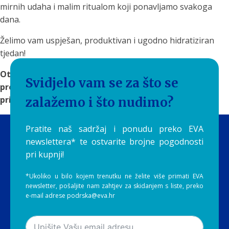
mirnih udaha i malim ritualom koji ponavljamo svakoga
dana.
Želimo vam uspješan, produktivan i ugodno hidratiziran
tjedan!
Otkrijte
rješenja za filtriranje vode
na Aquilia.hr i
Svidjelo vam se za što se
pronađite sustav koji će čistu i ukusnu vodu učiniti
prirodnim dijelom vaše svakodnevice.
zalažemo i što nudimo?
Pratite naš sadržaj i ponudu preko EVA
newslettera* te ostvarite brojne pogodnosti
pri kupnji!
*Ukoliko u bilo kojem trenutku ne želite više primati EVA
newsletter, pošaljite nam zahtjev za skidanjem s liste, preko
e-mail adrese podrska@eva.hr