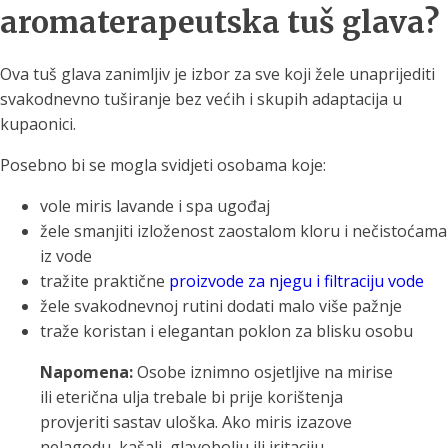
aromaterapeutska tuš glava?
Ova tuš glava zanimljiv je izbor za sve koji žele unaprijediti
svakodnevno tuširanje bez većih i skupih adaptacija u
kupaonici.
Posebno bi se mogla svidjeti osobama koje:
vole miris lavande i spa ugođaj
žele smanjiti izloženost zaostalom kloru i nečistoćama
iz vode
tražite praktične
proizvode za njegu i filtraciju vode
žele svakodnevnoj rutini dodati malo više pažnje
traže koristan i elegantan poklon za blisku osobu
Napomena:
Osobe iznimno osjetljive na mirise
ili eterična ulja trebale bi prije korištenja
provjeriti sastav uloška. Ako miris izazove
nelagodu, kašalj, glavobolju ili iritaciju,