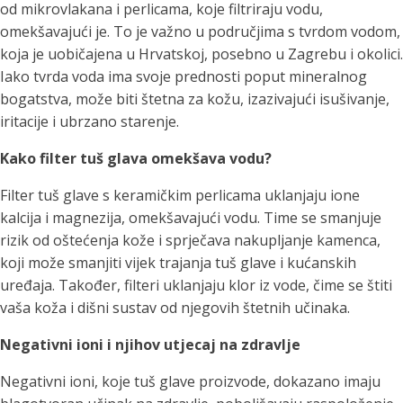
od mikrovlakana i perlicama, koje filtriraju vodu,
omekšavajući je. To je važno u područjima s tvrdom vodom,
koja je uobičajena u Hrvatskoj, posebno u Zagrebu i okolici.
Iako tvrda voda ima svoje prednosti poput mineralnog
bogatstva, može biti štetna za kožu, izazivajući isušivanje,
iritacije i ubrzano starenje.
Kako filter tuš glava omekšava vodu?
Filter tuš glave s keramičkim perlicama uklanjaju ione
kalcija i magnezija, omekšavajući vodu. Time se smanjuje
rizik od oštećenja kože i sprječava nakupljanje kamenca,
koji može smanjiti vijek trajanja tuš glave i kućanskih
uređaja. Također, filteri uklanjaju klor iz vode, čime se štiti
vaša koža i dišni sustav od njegovih štetnih učinaka.
Negativni ioni i njihov utjecaj na zdravlje
Negativni ioni, koje tuš glave proizvode, dokazano imaju