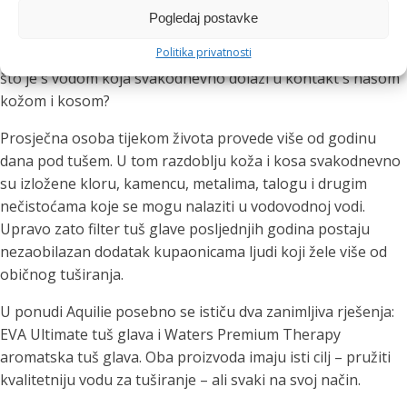
da obratite pažnju na ono što dolazi iz vaše tuš glave.
Pogledaj postavke
Politika privatnosti
Koliko pažnje posvećujemo vodi koju pijemo? Sve više. No,
što je s vodom koja svakodnevno dolazi u kontakt s našom
kožom i kosom?
Prosječna osoba tijekom života provede više od godinu
dana pod tušem. U tom razdoblju koža i kosa svakodnevno
su izložene kloru, kamencu, metalima, talogu i drugim
nečistoćama koje se mogu nalaziti u vodovodnoj vodi.
Upravo zato filter tuš glave posljednjih godina postaju
nezaobilazan dodatak kupaonicama ljudi koji žele više od
običnog tuširanja.
U ponudi Aquilie posebno se ističu dva zanimljiva rješenja:
EVA Ultimate tuš glava i Waters Premium Therapy
aromatska tuš glava. Oba proizvoda imaju isti cilj – pružiti
kvalitetniju vodu za tuširanje – ali svaki na svoj način.