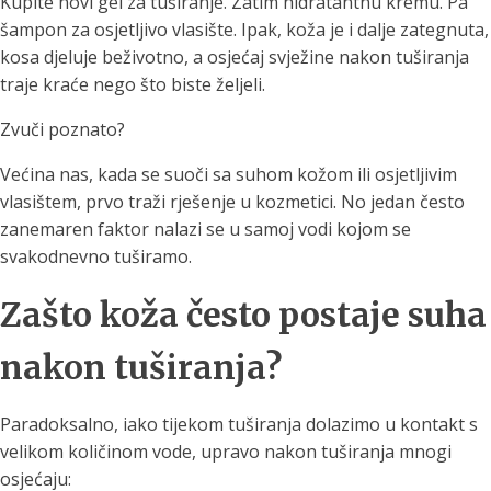
Kupite novi gel za tuširanje. Zatim hidratantnu kremu. Pa
šampon za osjetljivo vlasište. Ipak, koža je i dalje zategnuta,
kosa djeluje beživotno, a osjećaj svježine nakon tuširanja
traje kraće nego što biste željeli.
Zvuči poznato?
Većina nas, kada se suoči sa suhom kožom ili osjetljivim
vlasištem, prvo traži rješenje u kozmetici. No jedan često
zanemaren faktor nalazi se u samoj vodi kojom se
svakodnevno tuširamo.
Zašto koža često postaje suha
nakon tuširanja?
Paradoksalno, iako tijekom tuširanja dolazimo u kontakt s
velikom količinom vode, upravo nakon tuširanja mnogi
osjećaju: