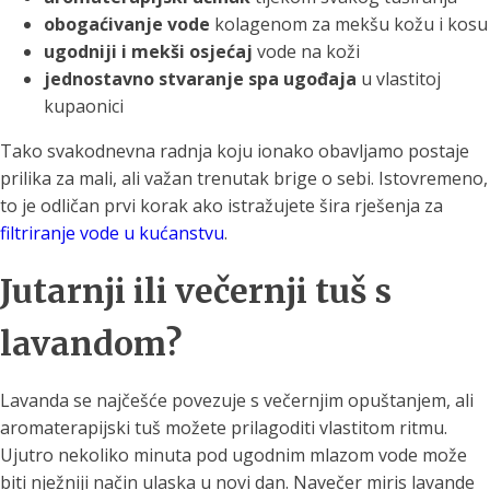
obogaćivanje vode
kolagenom za mekšu kožu i kosu
ugodniji i mekši osjećaj
vode na koži
jednostavno stvaranje spa ugođaja
u vlastitoj
kupaonici
Tako svakodnevna radnja koju ionako obavljamo postaje
prilika za mali, ali važan trenutak brige o sebi. Istovremeno,
to je odličan prvi korak ako istražujete šira rješenja za
filtriranje vode u kućanstvu
.
Jutarnji ili večernji tuš s
lavandom?
Lavanda se najčešće povezuje s večernjim opuštanjem, ali
aromaterapijski tuš možete prilagoditi vlastitom ritmu.
Ujutro nekoliko minuta pod ugodnim mlazom vode može
biti nježniji način ulaska u novi dan. Navečer miris lavande