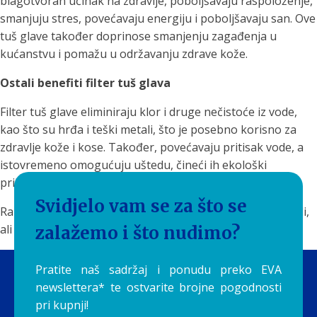
blagotvoran učinak na zdravlje, poboljšavaju raspoloženje,
smanjuju stres, povećavaju energiju i poboljšavaju san. Ove
tuš glave također doprinose smanjenju zagađenja u
kućanstvu i pomažu u održavanju zdrave kože.
Ostali benefiti filter tuš glava
Filter tuš glave eliminiraju klor i druge nečistoće iz vode,
kao što su hrđa i teški metali, što je posebno korisno za
zdravlje kože i kose. Također, povećavaju pritisak vode, a
istovremeno omogućuju uštedu, čineći ih ekološki
prihvatljivim izborom.
Svidjelo vam se za što se
Razmišljate li o promjeni tuš glave? Filter tuš glave su mali,
ali značajan korak ka boljoj kvaliteti života.
zalažemo i što nudimo?
Pratite naš sadržaj i ponudu preko EVA
newslettera* te ostvarite brojne pogodnosti
pri kupnji!