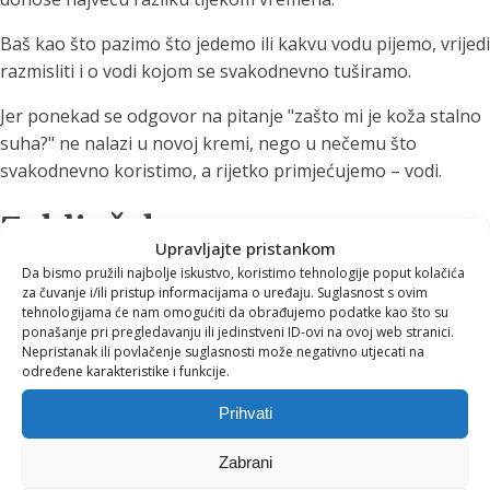
Baš kao što pazimo što jedemo ili kakvu vodu pijemo, vrijedi
razmisliti i o vodi kojom se svakodnevno tuširamo.
Jer ponekad se odgovor na pitanje "zašto mi je koža stalno
suha?" ne nalazi u novoj kremi, nego u nečemu što
svakodnevno koristimo, a rijetko primjećujemo – vodi.
Zaključak
Upravljajte pristankom
Da bismo pružili najbolje iskustvo, koristimo tehnologije poput kolačića
Kvalitetna njega kože ne počinje nužno na polici s
za čuvanje i/ili pristup informacijama o uređaju. Suglasnost s ovim
kozmetikom.
tehnologijama će nam omogućiti da obrađujemo podatke kao što su
ponašanje pri pregledavanju ili jedinstveni ID-ovi na ovoj web stranici.
Nepristanak ili povlačenje suglasnosti može negativno utjecati na
Počinje razumijevanjem svih čimbenika koji utječu na našu
određene karakteristike i funkcije.
svakodnevicu, uključujući vodu s kojom dolazimo u kontakt
iz dana u dan.
Prihvati
Ako želite da tuširanje bude više od rutine i postane
Zabrani
trenutak opuštanja te njege kože i kose, možda je vrijeme