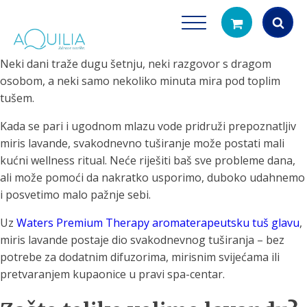
Neki dani traže dugu šetnju, neki razgovor s dragom
Products
osobom, a neki samo nekoliko minuta mira pod toplim
search
tušem.
Kada se pari i ugodnom mlazu vode pridruži prepoznatljiv
miris lavande, svakodnevno tuširanje može postati mali
kućni wellness ritual. Neće riješiti baš sve probleme dana,
ali može pomoći da nakratko usporimo, duboko udahnemo
i posvetimo malo pažnje sebi.
Tuš glave
Vrčevi za filtrira
Uz
Waters Premium Therapy aromaterapeutsku tuš glavu
,
rirodno filtriranje vode za tuširanje
Potpuno prijenosno rješenje
miris lavande postaje dio svakodnevnog tuširanja – bez
čistu vodu za pi
potrebe za dodatnim difuzorima, mirisnim svijećama ili
pretvaranjem kupaonice u pravi spa-centar.