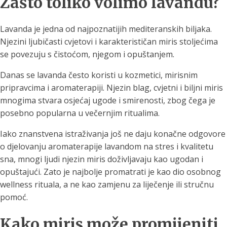
Zašto toliko volimo lavandu?
Lavanda je jedna od najpoznatijih mediteranskih biljaka.
Njezini ljubičasti cvjetovi i karakterističan miris stoljećima
se povezuju s čistoćom, njegom i opuštanjem.
Danas se lavanda često koristi u kozmetici, mirisnim
pripravcima i aromaterapiji. Njezin blag, cvjetni i biljni miris
mnogima stvara osjećaj ugode i smirenosti, zbog čega je
posebno popularna u večernjim ritualima.
Iako znanstvena istraživanja još ne daju konačne odgovore
o djelovanju aromaterapije lavandom na stres i kvalitetu
sna, mnogi ljudi njezin miris doživljavaju kao ugodan i
opuštajući. Zato je najbolje promatrati je kao dio osobnog
wellness rituala, a ne kao zamjenu za liječenje ili stručnu
pomoć.
Kako miris može promijeniti