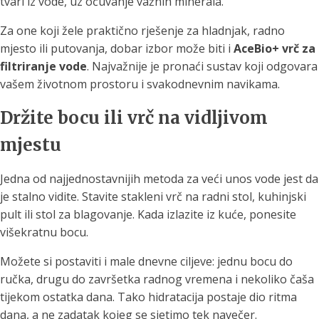
tvari iz vode, uz očuvanje važnih minerala.
Za one koji žele praktično rješenje za hladnjak, radno
mjesto ili putovanja, dobar izbor može biti i
AceBio+ vrč za
filtriranje vode
. Najvažnije je pronaći sustav koji odgovara
vašem životnom prostoru i svakodnevnim navikama.
Držite bocu ili vrč na vidljivom
mjestu
Jedna od najjednostavnijih metoda za veći unos vode jest da
je stalno vidite. Stavite stakleni vrč na radni stol, kuhinjski
pult ili stol za blagovanje. Kada izlazite iz kuće, ponesite
višekratnu bocu.
Možete si postaviti i male dnevne ciljeve: jednu bocu do
ručka, drugu do završetka radnog vremena i nekoliko čaša
tijekom ostatka dana. Tako hidratacija postaje dio ritma
dana, a ne zadatak kojeg se sjetimo tek navečer.