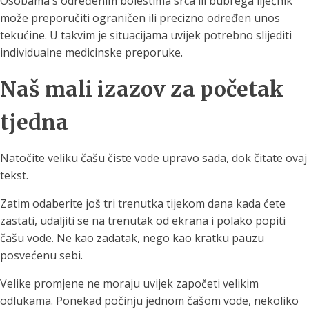
Osobama s određenim bolestima srca ili bubrega liječnik
može preporučiti ograničen ili precizno određen unos
tekućine. U takvim je situacijama uvijek potrebno slijediti
individualne medicinske preporuke.
Naš mali izazov za početak
tjedna
Natočite veliku čašu čiste vode upravo sada, dok čitate ovaj
tekst.
Zatim odaberite još tri trenutka tijekom dana kada ćete
zastati, udaljiti se na trenutak od ekrana i polako popiti
čašu vode. Ne kao zadatak, nego kao kratku pauzu
posvećenu sebi.
Velike promjene ne moraju uvijek započeti velikim
odlukama. Ponekad počinju jednom čašom vode, nekoliko