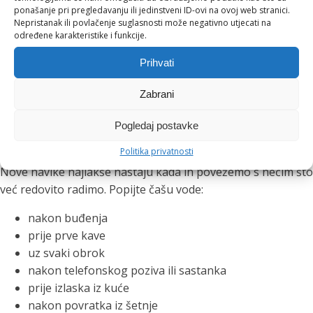
ponašanje pri pregledavanju ili jedinstveni ID-ovi na ovoj web stranici.
Ova navika posebno je korisna tijekom poslovnih ručkova,
Nepristanak ili povlačenje suglasnosti može negativno utjecati na
večernjih druženja i toplih ljetnih dana. Čaša vode između
određene karakteristike i funkcije.
drugih pića pomaže nam usporiti, osvježiti se i lakše pratiti
Prihvati
koliko smo tekućine unijeli.
Zabrani
Mali podsjetnici koji stvaraju
Pogledaj postavke
velike navike
Politika privatnosti
Nove navike najlakše nastaju kada ih povežemo s nečim što
već redovito radimo. Popijte čašu vode:
nakon buđenja
prije prve kave
uz svaki obrok
nakon telefonskog poziva ili sastanka
prije izlaska iz kuće
nakon povratka iz šetnje