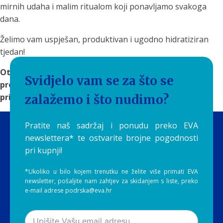
mirnih udaha i malim ritualom koji ponavljamo svakoga
dana.
Želimo vam uspješan, produktivan i ugodno hidratiziran
tjedan!
Otkrijte
rješenja za filtriranje vode
na Aquilia.hr i
Svidjelo vam se za što se
pronađite sustav koji će čistu i ukusnu vodu učiniti
prirodnim dijelom vaše svakodnevice.
zalažemo i što nudimo?
Pratite naš sadržaj i ponudu preko EVA
newslettera* te ostvarite brojne pogodnosti
pri kupnji!
*Ukoliko u bilo kojem trenutku ne želite više primati EVA
newsletter, pošaljite nam zahtjev za skidanjem s liste, preko
e-mail adrese podrska@eva.hr