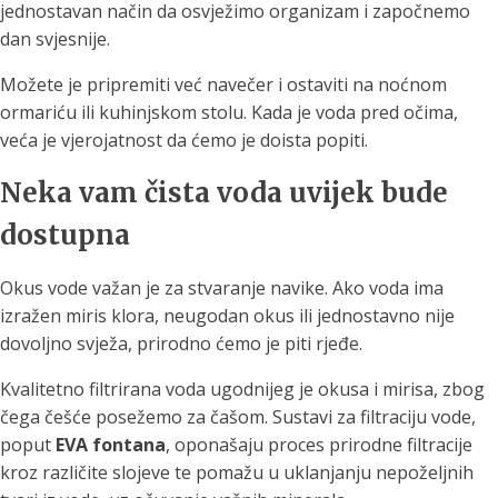
jednostavan način da osvježimo organizam i započnemo
dan svjesnije.
Možete je pripremiti već navečer i ostaviti na noćnom
ormariću ili kuhinjskom stolu. Kada je voda pred očima,
veća je vjerojatnost da ćemo je doista popiti.
Neka vam čista voda uvijek bude
dostupna
Okus vode važan je za stvaranje navike. Ako voda ima
izražen miris klora, neugodan okus ili jednostavno nije
dovoljno svježa, prirodno ćemo je piti rjeđe.
Kvalitetno filtrirana voda ugodnijeg je okusa i mirisa, zbog
čega češće posežemo za čašom. Sustavi za filtraciju vode,
poput
EVA fontana
, oponašaju proces prirodne filtracije
kroz različite slojeve te pomažu u uklanjanju nepoželjnih