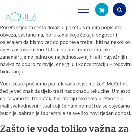
Početak tjedna često dolazi u paketu s dugim popisima
Products
obveza, sastancima, porukama koje čekaju odgovor i
search
osjećajem da bismo već do podneva trebali biti na nekoliko
mjesta istovremeno. U tom dinamičnom ritmu lako
zanemarujemo jednu od najjednostavnijih, ali i najvažnijih
navika za dobro zdravlje, energiju i koncentraciju – redovitu
hidrataciju.
Vodu često počnemo piti tek kada osjetimo žeđ. Međutim,
žeđ je već znak da tijelo traži nadoknadu tekućine. Umjesto
Tuš glave
Vrčevi za filtrira
da čekamo taj trenutak, hidrataciju možemo pretvoriti u
rirodno filtriranje vode za tuširanje
Potpuno prijenosno rješenje
mali svakodnevni ritual koji će nam pomoći da se osjećamo
čistu vodu za pi
budnije, sabranije i spremnije za sve što novi tjedan donosi.
Zašto je voda toliko važna za