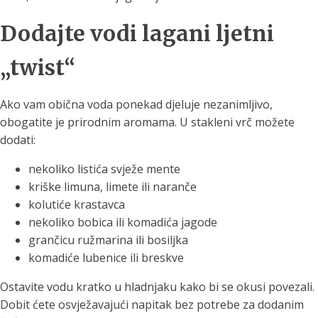
Dodajte vodi lagani ljetni
„twist“
Ako vam obična voda ponekad djeluje nezanimljivo,
obogatite je prirodnim aromama. U stakleni vrč možete
dodati:
nekoliko listića svježe mente
kriške limuna, limete ili naranče
kolutiće krastavca
nekoliko bobica ili komadića jagode
grančicu ružmarina ili bosiljka
komadiće lubenice ili breskve
Ostavite vodu kratko u hladnjaku kako bi se okusi povezali.
Dobit ćete osvježavajući napitak bez potrebe za dodanim