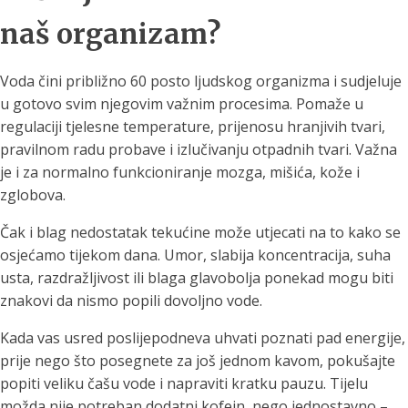
naš organizam?
Voda čini približno 60 posto ljudskog organizma i sudjeluje
u gotovo svim njegovim važnim procesima. Pomaže u
regulaciji tjelesne temperature, prijenosu hranjivih tvari,
pravilnom radu probave i izlučivanju otpadnih tvari. Važna
je i za normalno funkcioniranje mozga, mišića, kože i
zglobova.
Čak i blag nedostatak tekućine može utjecati na to kako se
osjećamo tijekom dana. Umor, slabija koncentracija, suha
usta, razdražljivost ili blaga glavobolja ponekad mogu biti
znakovi da nismo popili dovoljno vode.
Kada vas usred poslijepodneva uhvati poznati pad energije,
prije nego što posegnete za još jednom kavom, pokušajte
popiti veliku čašu vode i napraviti kratku pauzu. Tijelu
možda nije potreban dodatni kofein, nego jednostavno –