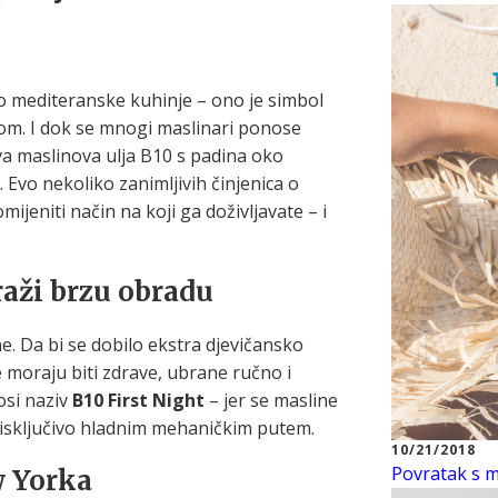
io mediteranske kuhinje – ono je simbol
odom. I dok se mnogi maslinari ponose
ova maslinova ulja B10 s padina oko
 Evo nekoliko zanimljivih činjenica o
jeniti način na koji ga doživljavate – i
raži brzu obradu
e. Da bi se dobilo ekstra djevičansko
e moraju biti zdrave, ubrane ručno i
osi naziv
B10 First Night
– jer se masline
isključivo hladnim mehaničkim putem.
10/21/2018
Povratak s mo
w Yorka