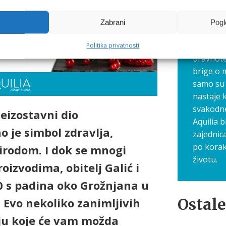
gdje zaj
navike, 
Zabrani
Pogl
Ovdje dij
savjete 
Politika privatnosti
uravnote
brige o 
samo su 
nastaje 
svakodn
eizostavni dio
Aquilia b
 je simbol zdravlja,
zajednic
po korak
rirodom. I dok se mnogi
životu.
oizvodima, obitelj Galić i
0 s padina oko Grožnjana u
Ostale
. Evo nekoliko zanimljivih
ju koje će vam možda