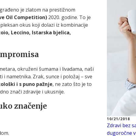
nagrađeno je zlatom na prestižnom
ve Oil Competition)
2020. godine. To je
mpleksan okus koji dolazi iz kombinacije
oio, Leccino, Istarska bjelica,
kompromisa
metara, okruženi šumama i livadama, naši
ti i nametnika. Zrak, sunce i položaj – sve
ološki i s puno pažnje
, ne zato što je to
no znači zdravije i ukusnije.
ruko značenje
10/21/2018
Zdravi bez s
 dom.
dugoročne vi