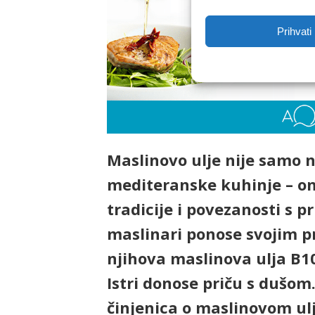
Prihvati
Maslinovo ulje nije samo n
mediteranske kuhinje – ono
tradicije i povezanosti s p
maslinari ponose svojim pr
njihova maslinova ulja B1
Istri donose priču s dušom
činjenica o maslinovom ul