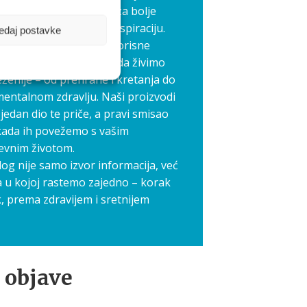
edno stvaramo prostor za bolje
međusobnu podršku i inspiraciju.
edaj postavke
elimo priče, iskustva i korisne
koji nam svima pomažu da živimo
ženije – od prehrane i kretanja do
mentalnom zdravlju. Naši proizvodi
jedan dio te priče, a pravi smisao
kada ih povežemo s vašim
evnim životom.
log nije samo izvor informacija, već
a u kojoj rastemo zajedno – korak
, prema zdravijem i sretnijem
 objave