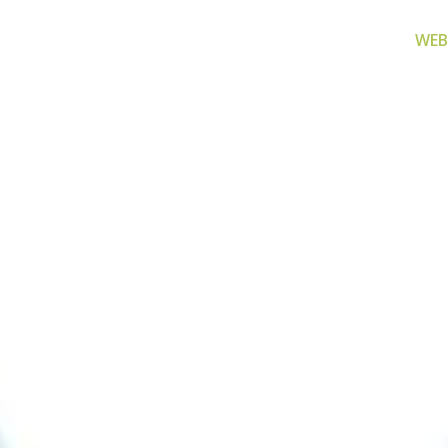
WEB
za filtriranje
Zamjenski dijelovi
Akcijs
vode
Zamjenski dijelovi za naše
Proizvo
proizvode
 prijenosno rješenje
nu i čistu vodu za piće