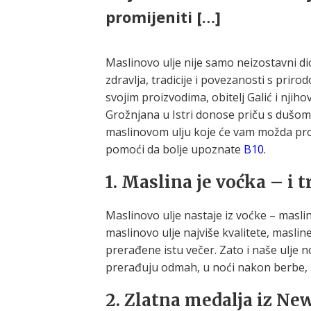
promijeniti […]
Maslinovo ulje nije samo neizostavni d
zdravlja, tradicije i povezanosti s prir
svojim proizvodima, obitelj Galić i njih
Grožnjana u Istri donose priču s dušom.
maslinovom ulju koje će vam možda promi
pomoći da bolje upoznate
B10.
1.
Maslina je voćka – i t
Maslinovo ulje nastaje iz voćke – maslin
maslinovo ulje najviše kvalitete, maslin
prerađene istu večer. Zato i naše ulje n
prerađuju odmah, u noći nakon berbe, 
2.
Zlatna medalja iz Ne