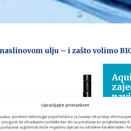
 maslinovom ulju – i zašto volimo B1
Aqui
zaje
nav
Upravljajte pristankom
Zdravlje
kustvo, koristimo tehnologije poput kolačića za čuvanje i/ili pristup informacija
putovanje
omogućiti da obrađujemo podatke kao što su ponašanje pri pregledavanju ili j
i povlačenje suglasnosti može negativno utjecati na određene karakteristike i fun
Zato smo