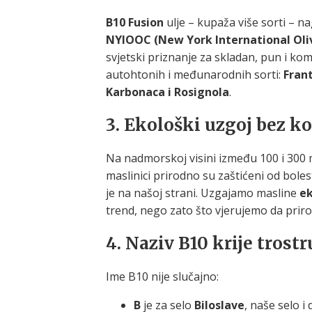
B10 Fusion
ulje – kupaža više sorti – 
NYIOOC (New York International Oli
svjetski priznanje za skladan, pun i ko
autohtonih i međunarodnih sorti:
Frant
Karbonaca i Rosignola
.
3.
Ekološki uzgoj bez 
Na nadmorskoj visini između 100 i 300 
maslinici prirodno su zaštićeni od boles
je na našoj strani. Uzgajamo masline
ek
trend, nego zato što vjerujemo da prirod
4.
Naziv B10 krije trost
Ime B10 nije slučajno:
B
je za selo
Biloslave
, naše selo i