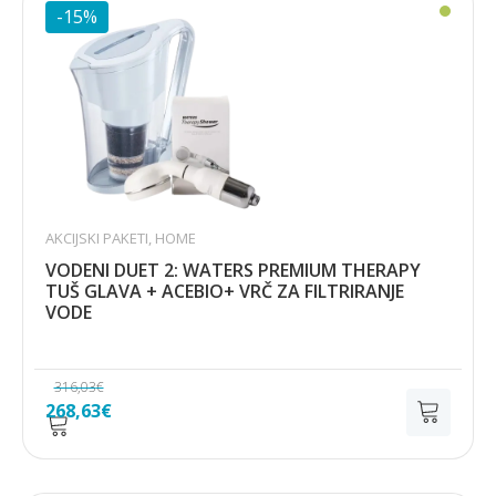
316,95€.
-15%
AKCIJSKI PAKETI
,
HOME
VODENI DUET 2: WATERS PREMIUM THERAPY
TUŠ GLAVA + ACEBIO+ VRČ ZA FILTRIRANJE
VODE
316,03
€
Izvorna
Trenutna
268,63
€
cijena
cijena
bila
je:
je:
268,63€.