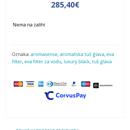
Izvorna
Trenutna
285,40
€
cijena
cijena
Nema na zalihi
bila
je:
je:
285,40€.
410,26€.
Oznaka:
aromasense
,
aromatska tuš glava
,
eva
filter
,
eva filter za vodu
,
luxury black
,
tuš glava