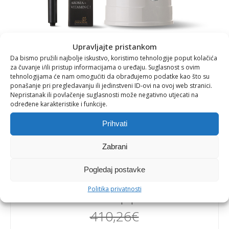
Upravljajte pristankom
Da bismo pružili najbolje iskustvo, koristimo tehnologije poput kolačića
za čuvanje i/ili pristup informacijama o uređaju. Suglasnost s ovim
tehnologijama će nam omogućiti da obrađujemo podatke kao što su
-30%
ponašanje pri pregledavanju ili jedinstveni ID-ovi na ovoj web stranici.
Nepristanak ili povlačenje suglasnosti može negativno utjecati na
Aromatska tuš glava Luxury
određene karakteristike i funkcije.
BLACK + EVA filter 7 litara
Prihvati
Zabrani
U vašu kupaonicu, vikendicu, apartman ili na
Pogledaj postavke
brod unesite dašak luksuza ovom posebnom
mat crnom tuš glavom, a u kompletu s EVA
Politika privatnosti
filterom ostvarite dodatni popust!
410,26
€