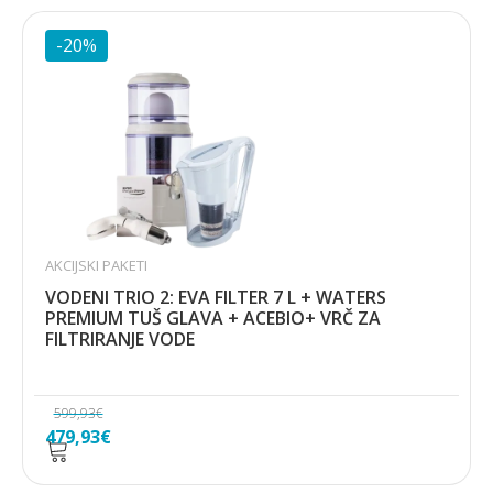
je:
480,66€.
600,85€.
-20%
AKCIJSKI PAKETI
VODENI TRIO 2: EVA FILTER 7 L + WATERS
PREMIUM TUŠ GLAVA + ACEBIO+ VRČ ZA
FILTRIRANJE VODE
599,93
€
Izvorna
Trenutna
479,93
€
cijena
cijena
bila
je: