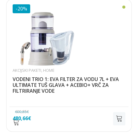
316,03€.
-20%
AKCIJSKI PAKETI
,
HOME
VODENI TRIO 1: EVA FILTER ZA VODU 7L + EVA
ULTIMATE TUŠ GLAVA + ACEBIO+ VRČ ZA
FILTRIRANJE VODE
600,85
€
Izvorna
Trenutna
480,66
€
cijena
cijena
bila
je: