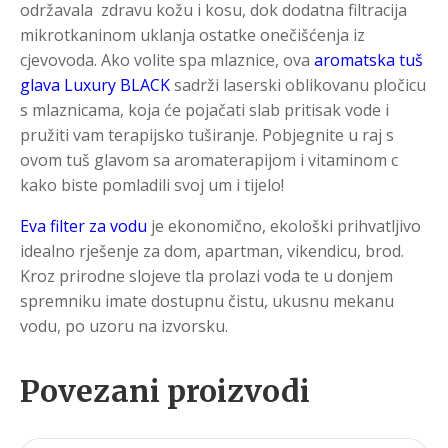
održavala zdravu kožu i kosu, dok dodatna filtracija
mikrotkaninom uklanja ostatke onečišćenja iz
cjevovoda. Ako volite spa mlaznice, ova
aromatska tuš
glava Luxury BLACK
sadrži laserski oblikovanu pločicu
s mlaznicama, koja će pojačati slab pritisak vode i
pružiti vam terapijsko tuširanje. Pobjegnite u raj s
ovom tuš glavom sa aromaterapijom i vitaminom c
kako biste pomladili svoj um i tijelo!
Eva filter za vodu
je ekonomično, ekološki prihvatljivo
idealno rješenje za dom, apartman, vikendicu, brod.
Kroz prirodne slojeve tla prolazi voda te u donjem
spremniku imate dostupnu čistu, ukusnu mekanu
vodu, po uzoru na izvorsku.
Povezani proizvodi