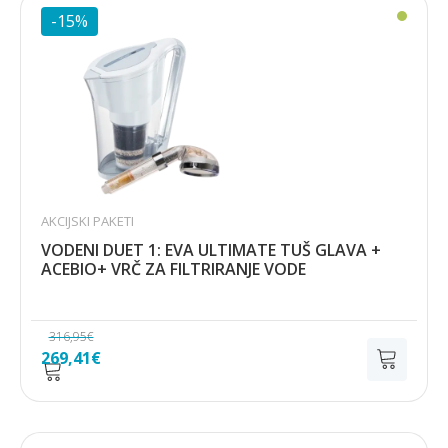
-15%
AKCIJSKI PAKETI
VODENI DUET 1: EVA ULTIMATE TUŠ GLAVA +
ACEBIO+ VRČ ZA FILTRIRANJE VODE
316,95
€
Izvorna
Trenutna
269,41
€
cijena
cijena
bila
je:
je:
269,41€.