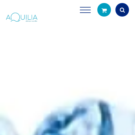
Products
search
Tuš glave
Vrčevi za filtrira
rirodno filtriranje vode za tuširanje
Potpuno prijenosno rješenje
čistu vodu za pi