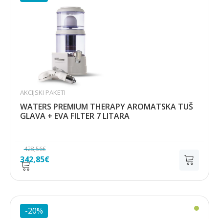
AKCIJSKI PAKETI
WATERS PREMIUM THERAPY AROMATSKA TUŠ
GLAVA + EVA FILTER 7 LITARA
428,56
€
Izvorna
Trenutna
342,85
€
cijena
cijena
bila
je:
je:
342,85€.
428,56€.
-20%