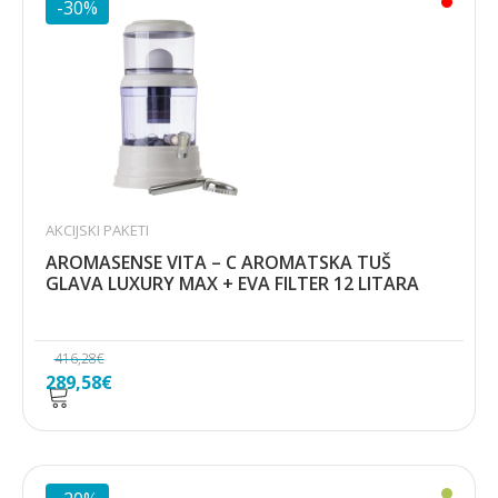
428,59€.
-30%
AKCIJSKI PAKETI
AROMASENSE VITA – C AROMATSKA TUŠ
GLAVA LUXURY MAX + EVA FILTER 12 LITARA
416,28
€
Izvorna
Trenutna
289,58
€
cijena
cijena
bila
je:
je:
289,58€.
416,28€.