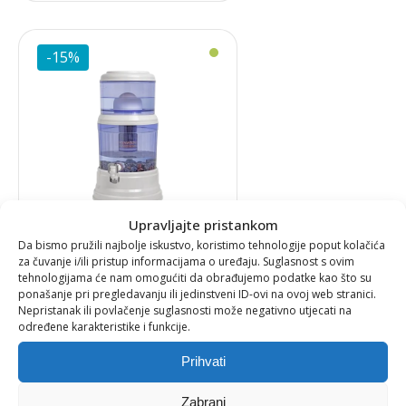
-15%
Upravljajte pristankom
FILTERI
,
HOME-SLIDER
Da bismo pružili najbolje iskustvo, koristimo tehnologije poput kolačića
za čuvanje i/ili pristup informacijama o uređaju. Suglasnost s ovim
EVA FILTER 12 L
tehnologijama će nam omogućiti da obrađujemo podatke kao što su
ponašanje pri pregledavanju ili jedinstveni ID-ovi na ovoj web stranici.
Nepristanak ili povlačenje suglasnosti može negativno utjecati na
298,89
€
određene karakteristike i funkcije.
Izvorna
Trenutna
254,05
€
Prihvati
cijena
cijena
bila
je:
Zabrani