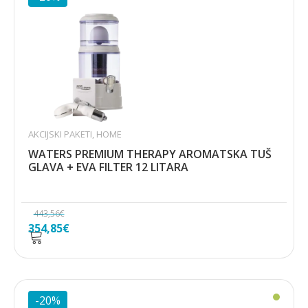
AKCIJSKI PAKETI
,
HOME
WATERS PREMIUM THERAPY AROMATSKA TUŠ
GLAVA + EVA FILTER 12 LITARA
443,56
€
Izvorna
Trenutna
354,85
€
cijena
cijena
bila
je:
je:
354,85€.
443,56€.
-20%