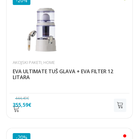
-20%
AKCIJSKI PAKETI
,
HOME
EVA ULTIMATE TUŠ GLAVA + EVA FILTER 12
LITARA
444,49
€
Izvorna
Trenutna
355,59
€
cijena
cijena
bila
je:
je:
355,59€.
444,49€.
-20%