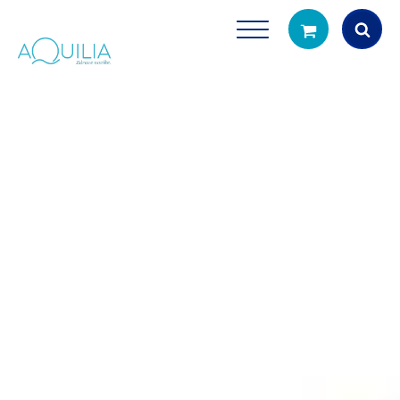
Products
search
Tuš glave
Vrčevi za filtrira
rirodno filtriranje vode za tuširanje
Potpuno prijenosno rješenje
čistu vodu za pi