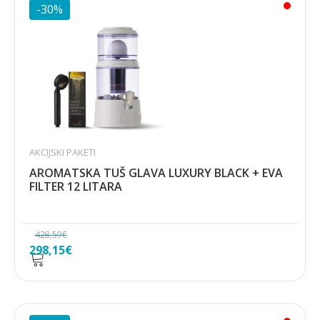
283,89€.
-30%
AKCIJSKI PAKETI
AROMATSKA TUŠ GLAVA LUXURY BLACK + EVA
FILTER 12 LITARA
428,59
€
Izvorna
Trenutna
298,15
€
cijena
cijena
bila
je:
je:
298,15€.