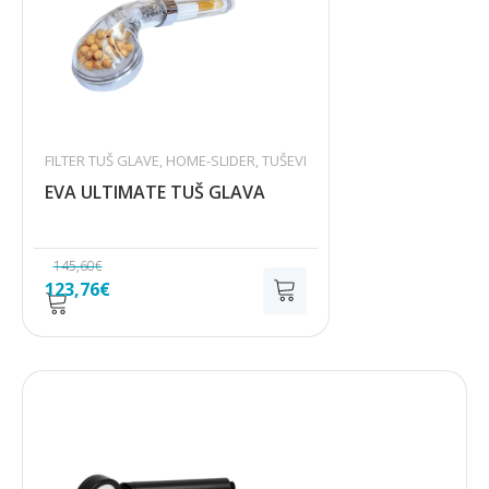
FILTER TUŠ GLAVE
,
HOME-SLIDER
,
TUŠEVI
EVA ULTIMATE TUŠ GLAVA
145,60
€
Izvorna
Trenutna
123,76
€
cijena
cijena
bila
je:
je:
123,76€.
145,60€.