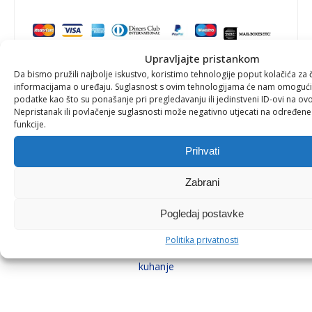
Upravljajte pristankom
Da bismo pružili najbolje iskustvo, koristimo tehnologije poput kolačića za ču
informacijama o uređaju. Suglasnost s ovim tehnologijama će nam omoguć
podatke kao što su ponašanje pri pregledavanju ili jedinstveni ID-ovi na ovo
Nepristanak ili povlačenje suglasnosti može negativno utjecati na određene k
funkcije.
DRUGE KATEGORIJE PROIZVODA
Prihvati
Zabrani
Pogledaj postavke
Filteri za vodu
Politika privatnosti
Prirodno filtriranje i mineraliziranje vode za piće i
P
kuhanje