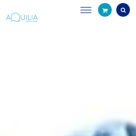
Products
search
Tuš glave
Vrčevi za filtrira
rirodno filtriranje vode za tuširanje
Potpuno prijenosno rješenje
čistu vodu za pi