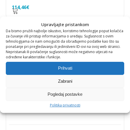
114,46
€
Upravljajte pristankom
Da bismo pružili najbolje iskustvo, koristimo tehnologije poput kolačića
za čuvanje i/ili pristup informacijama o uređaju. Suglasnost s ovim
tehnologijama će nam omogućiti da obrađujemo podatke kao što su
ponašanje pri pregledavanju ili jedinstveni ID-ovi na ovoj web stranici.
Nepristanak ili povlačenje suglasnosti može negativno utjecati na
određene karakteristike i funkcije.
Prihvati
Zabrani
Pogledaj postavke
AROMATSKE TUŠ GLAVE
,
TUŠEVI
AROMASENSE VITA - C AROMATSKA TUŠ GLAVA
Politika privatnosti
LUXURY BLACK