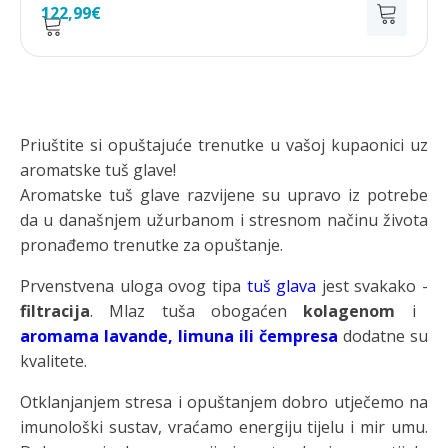
Izvorna
Trenutna
122,99
€
cijena
cijena
bila
je:
je:
122,99€.
144,69€.
Priuštite si opuštajuće trenutke u vašoj kupaonici uz
aromatske tuš glave!
Aromatske tuš glave razvijene su upravo iz potrebe
da u današnjem užurbanom i stresnom načinu života
pronađemo trenutke za opuštanje.
Prvenstvena uloga ovog tipa
tuš glava
jest svakako -
filtracija
. Mlaz tuša obogaćen
kolagenom
i
aromama lavande, limuna ili čempresa
dodatne su
kvalitete.
Otklanjanjem stresa i opuštanjem dobro utječemo na
imunološki sustav, vraćamo energiju tijelu i mir umu.