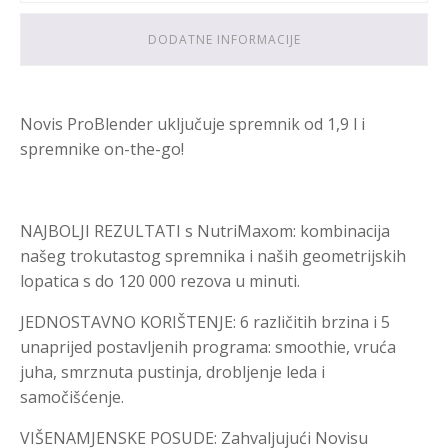
DODATNE INFORMACIJE
Novis ProBlender uključuje spremnik od 1,9 l i
spremnike on-the-go!
NAJBOLJI REZULTATI s NutriMaxom: kombinacija
našeg trokutastog spremnika i naših geometrijskih
lopatica s do 120 000 rezova u minuti.
JEDNOSTAVNO KORIŠTENJE: 6 različitih brzina i 5
unaprijed postavljenih programa: smoothie, vruća
juha, smrznuta pustinja, drobljenje leda i
samočišćenje.
VIŠENAMJENSKE POSUDE: Zahvaljujući Novisu