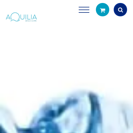
Products
search
Tuš glave
Vrčevi za filtrira
rirodno filtriranje vode za tuširanje
Potpuno prijenosno rješenje
čistu vodu za pi