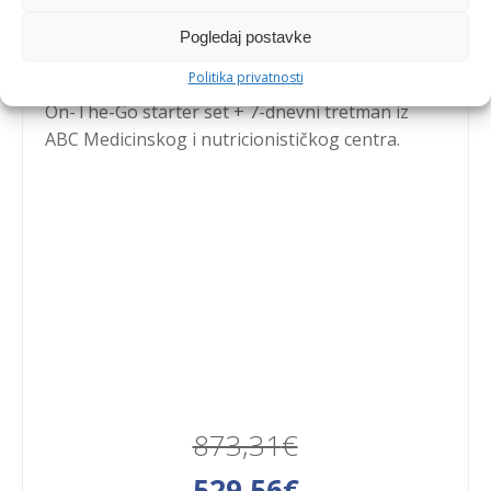
paket
Pogledaj postavke
Politika privatnosti
Otkrijte našu #opetfit liniju: Novis ProBlender +
On-The-Go starter set + 7-dnevni tretman iz
ABC Medicinskog i nutricionističkog centra.
873,31
€
Izvorna
Trenutna
529,56
€