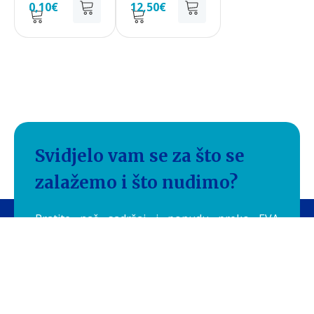
0,10
€
12,50
€
Svidjelo vam se za što se
zalažemo i što nudimo?
Pratite naš sadržaj i ponudu preko EVA
newslettera* te ostvarite brojne pogodnosti
pri kupnji!
*Ukoliko u bilo kojem trenutku ne želite više primati EVA
newsletter, pošaljite nam zahtjev za skidanjem s liste, preko
e-mail adrese podrska@eva.hr