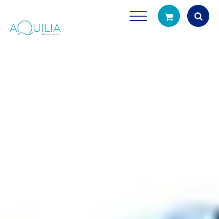
Products
search
Tuš glave
Vrčevi za filtrira
rirodno filtriranje vode za tuširanje
Potpuno prijenosno rješenje
čistu vodu za pi