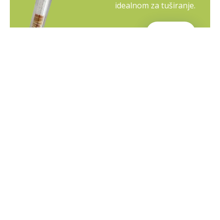
idealnom za tuširanje.
Opširnije
VAŠA DESTINACIJA ZA IZVANREDNA VINA I ULJA
VINA I ULJA
Svi naši proizvodi dolaze iz
najpoznatijih regija RH i BiH i
najboljih brendova, a svaki od
njih ima svoju jedinstvenu
povijest, strast i tradiciju.
Opširnije