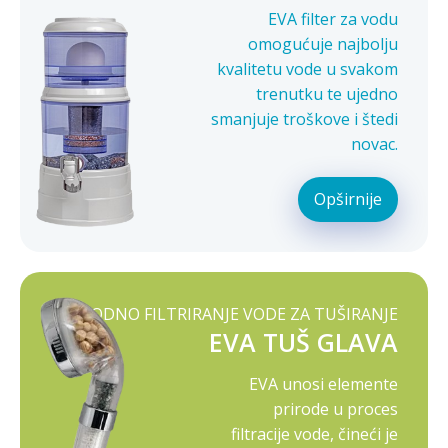
EVA filter za vodu
omogućuje najbolju
kvalitetu vode u svakom
trenutku te ujedno
smanjuje troškove i štedi
novac.
Opširnije
PRIRODNO FILTRIRANJE VODE ZA TUŠIRANJE
EVA TUŠ GLAVA
EVA unosi elemente
prirode u proces
filtracije vode, čineći je