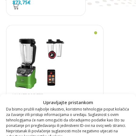
873,75
€
UNCATEGORIZED
Upravljajte pristankom
NOVIS PROBLENDER OPET FIT PAKET
Da bismo pružili najbolje iskustvo, koristimo tehnologije poput kolačića
za čuvanje i/ili pristup informacijama o uređaju. Suglasnost s ovim
tehnologijama će nam omogućiti da obrađujemo podatke kao što su
873,31
€
ponašanje pri pregledavanju ili jedinstveni ID-ovi na ovoj web stranici.
Izvorna
Trenutna
529,56
€
Nepristanak ili povlačenje suglasnosti može negativno utjecati na