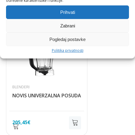
određene karakteristike i funkcije.
cijena
cijena
bila
je:
Prihvati
je:
529,56€.
873,31€.
Zabrani
Pogledaj postavke
Politika privatnosti
BLENDERI
NOVIS UNIVERZALNA POSUDA
205,45
€