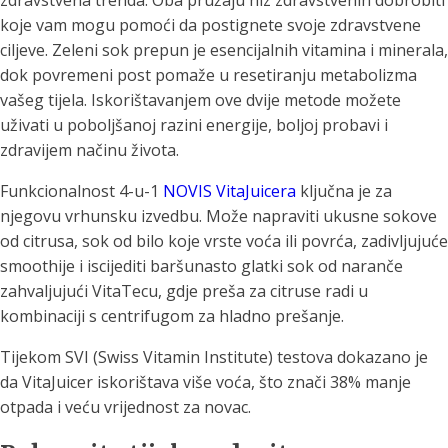
zdravstvena trenda. Oba pružaju niz zdravstvenih dobrobiti
koje vam mogu pomoći da postignete svoje zdravstvene
ciljeve. Zeleni sok prepun je esencijalnih vitamina i minerala,
dok povremeni post pomaže u resetiranju metabolizma
vašeg tijela. Iskorištavanjem ove dvije metode možete
uživati u poboljšanoj razini energije, boljoj probavi i
zdravijem načinu života.
Funkcionalnost 4-u-1
NOVIS VitaJuicera
ključna je za
njegovu vrhunsku izvedbu. Može napraviti ukusne sokove
od citrusa, sok od bilo koje vrste voća ili povrća, zadivljujuće
smoothije i iscijediti baršunasto glatki sok od naranče
zahvaljujući VitaTecu, gdje preša za citruse radi u
kombinaciji s centrifugom za hladno prešanje.
Tijekom SVI (Swiss Vitamin Institute) testova dokazano je
da VitaJuicer iskorištava više voća, što znači 38% manje
otpada i veću vrijednost za novac.