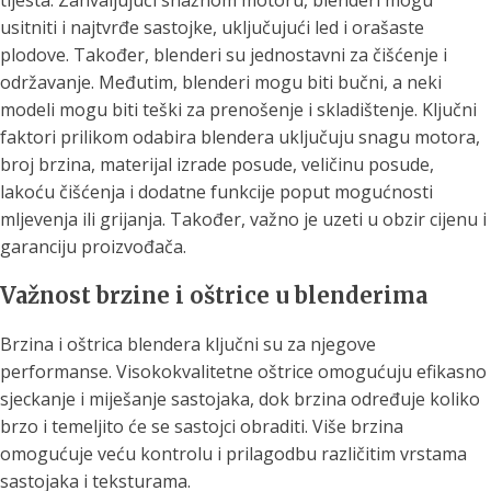
tijesta. Zahvaljujući snažnom motoru, blenderi mogu
usitniti i najtvrđe sastojke, uključujući led i orašaste
plodove. Također, blenderi su jednostavni za čišćenje i
održavanje. Međutim, blenderi mogu biti bučni, a neki
modeli mogu biti teški za prenošenje i skladištenje. Ključni
faktori prilikom odabira blendera uključuju snagu motora,
broj brzina, materijal izrade posude, veličinu posude,
lakoću čišćenja i dodatne funkcije poput mogućnosti
mljevenja ili grijanja. Također, važno je uzeti u obzir cijenu i
garanciju proizvođača.
Važnost brzine i oštrice u blenderima
Brzina i oštrica blendera ključni su za njegove
performanse. Visokokvalitetne oštrice omogućuju efikasno
sjeckanje i miješanje sastojaka, dok brzina određuje koliko
brzo i temeljito će se sastojci obraditi. Više brzina
omogućuje veću kontrolu i prilagodbu različitim vrstama
sastojaka i teksturama.