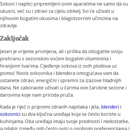
Sokovi i napitci pripremljeni ovim aparatima ne samo da su
ukusni, već su i zdravi za cijelu obitelj. Svi će uživati u
njihovim bogatim okusima i blagotvornim učincima na
zdravlje.
Zaključak
Jesen je vrijeme promjena, ali i prilika da obogatite svoju
prehranu s sezonskim voćem bogatim vitaminima i
hranjivim tvarima. Cijeđenje sokova iz ovih plodova uz
pomoć Novis sokovnika i blendera omogućava vam da
ostanete zdravi, energični i spremni za izazove hladnijih
dana. Ne zaboravite uživati u čarima ove čarobne sezone i
darovima koje nam priroda pruža.
Kada je riječ o pripremi zdravih napitaka i jela,
blenderi
i
sokovnici
su dva ključna uređaja koja se često koriste u
kuhinjama. Oba uređaja imaju svoje prednosti i nedostatke,
a odabir između njih često ovisi o osobnim preferencijama i