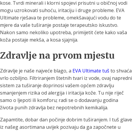
kose. Tvrdi minerali i klorni spojevi prisutni u običnoj vodi
mogu uzrokovati suhoću, iritaciju i druge probleme. EVA
Ultimate rješava te probleme, omekšavajući vodu do te
mjere da vaše tuširanje postaje terapeutsko iskustvo.
Nakon samo nekoliko upotreba, primijetit ćete kako vaša
koža postaje mekša, a kosa sjajnija.
Zdravlje na prvom mjestu
Zdravlje je naše najveće blago, a
EVA Ultimate tuš
to shvaća
vrlo ozbiljno. Filtriranjem štetnih tvari iz vode, ovaj napredni
sistem za tuširanje doprinosi vašem općem zdravlju
smanjenjem rizika od alergija i iritacija kože. Tu nije riječ
samo o ljepoti ili komforu; radi se o dodavanju godina
života punih zdravlja bez nepotrebnih kemikalija.
Zapamtite, dobar dan počinje dobrim tuširanjem. I tuš glave
iz našeg asortimana uvijek pozivaju da ga započnete u