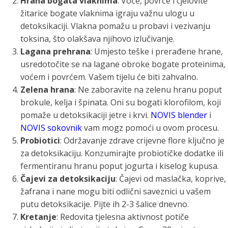
Hrana bogata vlaknima
: Voće, povrće i cjelovite
žitarice bogate vlaknima igraju važnu ulogu u
detoksikaciji. Vlakna pomažu u probavi i vezivanju
toksina, što olakšava njihovo izlučivanje.
Lagana prehrana
: Umjesto teške i prerađene hrane,
usredotočite se na lagane obroke bogate proteinima,
voćem i povrćem. Vašem tijelu će biti zahvalno.
Zelena hrana
: Ne zaboravite na zelenu hranu poput
brokule, kelja i špinata. Oni su bogati klorofilom, koji
pomaže u detoksikaciji jetre i krvi.
NOVIS blender
i
NOVIS sokovnik
vam mogz pomoći u ovom procesu.
Probiotici
: Održavanje zdrave crijevne flore ključno je
za detoksikaciju. Konzumirajte probiotičke dodatke ili
fermentiranu hranu poput jogurta i kiselog kupusa.
Čajevi za detoksikaciju
: Čajevi od maslačka, koprive,
žafrana i nane mogu biti odlični saveznici u vašem
putu detoksikacije. Pijte ih 2-3 šalice dnevno.
Kretanje
: Redovita tjelesna aktivnost potiče