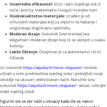
Izvanrednu efikasnost:
brzo i lako iscjeđuje sok iz
voća i povrća, maksimalno čuvajući hranjive tvari.
Visokokvalitetne materijale:
Izrađen je od
vrhunskih materijala koji su otporni na habanje i
osiguravaju dugotrajnu upotrebu.
Moderan dizajn:
Sokovnik [ime brenda] ima
elegantan i moderan dizajn koji će se uklopiti u svaku
kuhinju.
Lakše čišćenje:
Dizajniran je za jednostavno i brzo
čišćenje.
Uz sokovnik
https://aquilia.hr/novis-vitajuicer/
možete
uživati u svim prednostima svježeg soka i poboljšati svoje
zdravlje na ukusan i jednostavan način. Naručite svoj
sokovnik
https://aquilia.hr/novis-vitajuicer/
danas i otkrijte
svijet svježeg soka!
Sigurno ste se već našli u situaciji kada ste se nakon