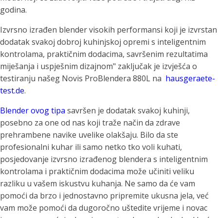
godina.
Izvrsno izrađen blender visokih performansi koji je izvrstan
dodatak svakoj dobroj kuhinjskoj opremi s inteligentnim
kontrolama, praktičnim dodacima, savršenim rezultatima
miješanja i uspješnim dizajnom" zaključak je izvješća o
testiranju našeg Novis ProBlendera 880L na
hausgeraete-
test.de
.
Blender ovog tipa
savršen je dodatak svakoj kuhinji,
posebno za one od nas koji traže način da zdrave
prehrambene navike uvelike olakšaju. Bilo da ste
profesionalni kuhar ili samo netko tko voli kuhati,
posjedovanje izvrsno izrađenog blendera s inteligentnim
kontrolama i praktičnim dodacima može učiniti veliku
razliku u vašem iskustvu kuhanja. Ne samo da će vam
pomoći da brzo i jednostavno pripremite ukusna jela, već
vam može pomoći da dugoročno uštedite vrijeme i novac