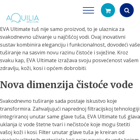
EVA Ultimate tuš nije samo proizvod, to je ulaznica za
Products
svakodnevno uživanje u najčišćoj vodi. Ovaj inovativni
search
sustav kombinira eleganciju i funkcionalnost, dovodeći vaše
tuširanje na sasvim novu razinu čistoće i svježine. Kroz
svaku kap, EVA Ultimate izražava svoju posvećenost vašem
zdravlju, koži, kosi i općem dobrobiti.
Nova dimenzija čistoće vode
Tuš glave
Vrčevi za filtrira
Svakodnevno tuširanje sada postaje iskustvo koje
rirodno filtriranje vode za tuširanje
Potpuno prijenosno rješenje
transformira. Zahvaljujući naprednoj filtracijskoj tehnologiji
čistu vodu za pi
integriranoj unutar same glave tuša, EVA Ultimate tuš glava
uklanja iz vode štetne tvari i nečistoće koje mogu štetiti
vašoj koži i kosi. Filter unutar glave tuša je kreiran od