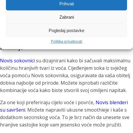
pomoći Novis sokovnici i blenderi. Novis, renomirana
Prihvati
marka u svijetu kućanskih aparata, nudi visokokvalitetne
proizvode koji će vam omogućiti da iskoristite sve dobrobiti
Zabrani
jesenskog voća.
Pogledaj postavke
Novis sokovnici i blenderi: vaši prijatelji u
Politika privatnosti
kuhinji
Novis sokovnici
su dizajnirani kako bi sačuvali maksimalnu
količinu hranjivih tvari iz voća. Cijeđenjem soka iz svježeg
voća pomoću Novis sokovnika, osiguravate da vaša obitelj
dobiva najbolje od prirode. Možete isprobati različite
kombinacije voća kako biste stvorili svoj omiljeni napitak.
Za one koji preferiraju cijelo voće i povrće,
Novis blenderi
su savršeni
. Možete napraviti ukusne smoothieje i kaše s
dodatkom sezonskog voća. To je brz način da unesete sve
hranjive sastojke koje vam jesensko voće može pružiti.