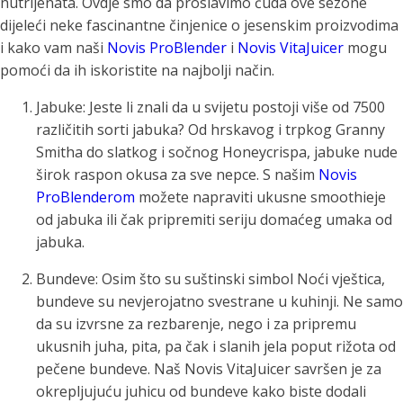
nutrijenata. Ovdje smo da proslavimo čuda ove sezone
dijeleći neke fascinantne činjenice o jesenskim proizvodima
i kako vam naši
Novis ProBlender
i
Novis VitaJuicer
mogu
pomoći da ih iskoristite na najbolji način.
Jabuke: Jeste li znali da u svijetu postoji više od 7500
različitih sorti jabuka? Od hrskavog i trpkog Granny
Smitha do slatkog i sočnog Honeycrispa, jabuke nude
širok raspon okusa za sve nepce. S našim
Novis
ProBlenderom
možete napraviti ukusne smoothieje
od jabuka ili čak pripremiti seriju domaćeg umaka od
jabuka.
Bundeve: Osim što su suštinski simbol Noći vještica,
bundeve su nevjerojatno svestrane u kuhinji. Ne samo
da su izvrsne za rezbarenje, nego i za pripremu
ukusnih juha, pita, pa čak i slanih jela poput rižota od
pečene bundeve. Naš Novis VitaJuicer savršen je za
okrepljujuću juhicu od bundeve kako biste dodali