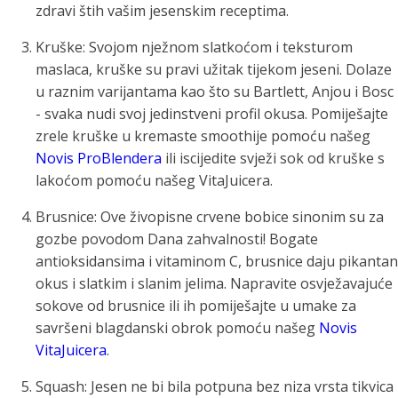
zdravi štih vašim jesenskim receptima.
Kruške: Svojom nježnom slatkoćom i teksturom
maslaca, kruške su pravi užitak tijekom jeseni. Dolaze
u raznim varijantama kao što su Bartlett, Anjou i Bosc
- svaka nudi svoj jedinstveni profil okusa. Pomiješajte
zrele kruške u kremaste smoothije pomoću našeg
Novis ProBlendera
ili iscijedite svježi sok od kruške s
lakoćom pomoću našeg VitaJuicera.
Brusnice: Ove živopisne crvene bobice sinonim su za
gozbe povodom Dana zahvalnosti! Bogate
antioksidansima i vitaminom C, brusnice daju pikantan
okus i slatkim i slanim jelima. Napravite osvježavajuće
sokove od brusnice ili ih pomiješajte u umake za
savršeni blagdanski obrok pomoću našeg
Novis
VitaJuicera
.
Squash: Jesen ne bi bila potpuna bez niza vrsta tikvica