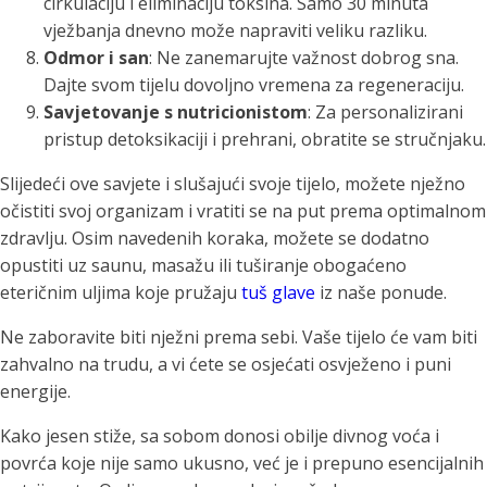
cirkulaciju i eliminaciju toksina. Samo 30 minuta
vježbanja dnevno može napraviti veliku razliku.
Odmor i san
: Ne zanemarujte važnost dobrog sna.
Dajte svom tijelu dovoljno vremena za regeneraciju.
Savjetovanje s nutricionistom
: Za personalizirani
pristup detoksikaciji i prehrani, obratite se stručnjaku.
Slijedeći ove savjete i slušajući svoje tijelo, možete nježno
očistiti svoj organizam i vratiti se na put prema optimalnom
zdravlju. Osim navedenih koraka, možete se dodatno
opustiti uz saunu, masažu ili tuširanje obogaćeno
eteričnim uljima koje pružaju
tuš glave
iz naše ponude.
Ne zaboravite biti nježni prema sebi. Vaše tijelo će vam biti
zahvalno na trudu, a vi ćete se osjećati osvježeno i puni
energije.
Kako jesen stiže, sa sobom donosi obilje divnog voća i
povrća koje nije samo ukusno, već je i prepuno esencijalnih