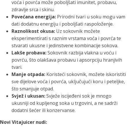
voća i povrća može poboljšati imunitet, probavu,
zdravlje srca i skinu.
Povećana energija:
Prirodni tvari u soku mogu vam
dati dodatnu energiju i poboljšati raspoloženje.
Raznolikost okusa:
Uz sokovnik možete
eksperimentirati s raznim vrstama voća i povrća te
stvarati ukusne i jedinstvene kombinacije sokova.
Lakše probava:
Sokovnik razbija vlakna u voću i
povrću, što olakšava probavu i apsorpciju hranjivih
tvari.
Manje otpada:
Koristeći sokovnik, možete iskoristiti
sve dijelove voća i povrća, uključujući koru i peteljke,
što smanjuje otpad.
Svjež i ukusan:
Svježe iscijeđeni sok je mnogo
ukusniji od kupljenog soka u trgovini, a ne sadrži
dodatni šećer ili konzervanse.
Novi Vitajuicer nudi: