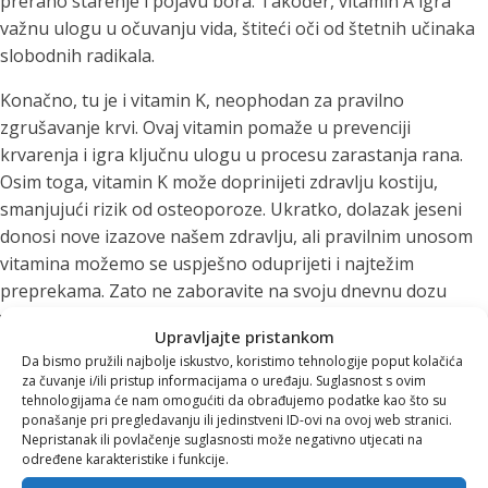
prerano starenje i pojavu bora. Također, vitamin A igra
važnu ulogu u očuvanju vida, štiteći oči od štetnih učinaka
slobodnih radikala.
Konačno, tu je i vitamin K, neophodan za pravilno
zgrušavanje krvi. Ovaj vitamin pomaže u prevenciji
krvarenja i igra ključnu ulogu u procesu zarastanja rana.
Osim toga, vitamin K može doprinijeti zdravlju kostiju,
smanjujući rizik od osteoporoze. Ukratko, dolazak jeseni
donosi nove izazove našem zdravlju, ali pravilnim unosom
vitamina možemo se uspješno oduprijeti i najtežim
preprekama. Zato ne zaboravite na svoju dnevnu dozu
vitamina C, A i K!
Upravljajte pristankom
Da bismo pružili najbolje iskustvo, koristimo tehnologije poput kolačića
Kako unositi vitamine na ukusan način
za čuvanje i/ili pristup informacijama o uređaju. Suglasnost s ovim
tehnologijama će nam omogućiti da obrađujemo podatke kao što su
Cijeđenje sokova iz sezonskog voća nije samo ukusan
ponašanje pri pregledavanju ili jedinstveni ID-ovi na ovoj web stranici.
način da unesete potrebne vitamine, već i zabavan proces
Nepristanak ili povlačenje suglasnosti može negativno utjecati na
određene karakteristike i funkcije.
koji možete dijeliti s obitelji i prijateljima. U tome vam mogu