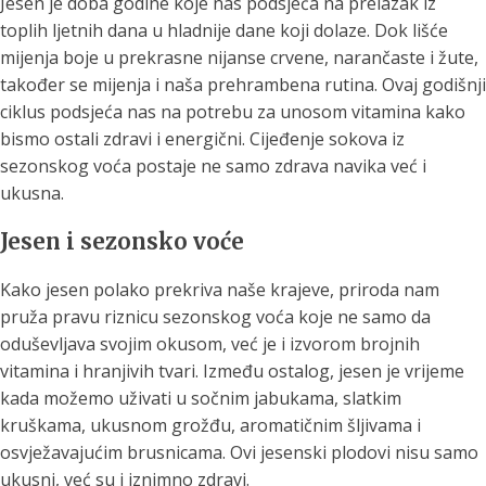
Jesen je doba godine koje nas podsjeća na prelazak iz
toplih ljetnih dana u hladnije dane koji dolaze. Dok lišće
mijenja boje u prekrasne nijanse crvene, narančaste i žute,
također se mijenja i naša prehrambena rutina. Ovaj godišnji
ciklus podsjeća nas na potrebu za unosom vitamina kako
bismo ostali zdravi i energični. Cijeđenje sokova iz
sezonskog voća postaje ne samo zdrava navika već i
ukusna.
Jesen i sezonsko voće
Kako jesen polako prekriva naše krajeve, priroda nam
pruža pravu riznicu sezonskog voća koje ne samo da
oduševljava svojim okusom, već je i izvorom brojnih
vitamina i hranjivih tvari. Između ostalog, jesen je vrijeme
kada možemo uživati u sočnim jabukama, slatkim
kruškama, ukusnom grožđu, aromatičnim šljivama i
osvježavajućim brusnicama. Ovi jesenski plodovi nisu samo
ukusni, već su i iznimno zdravi.