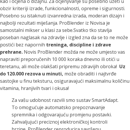
kao i ocjena o dizajnu. Za ocjenjivanje su posebno uzeti u
obzir kriteriji izrade, funkcionalnosti, opreme i sigurnosti.
Posebno su istaknuti izvanredna izrada, moderan dizajn i
najbolji rezultati miješanja. ProBlender iz Novisa je
samostalni mikser u klasi za sebe.Svatko tko stavlja
poseban naglasak na zdravlje i izgled zna da se to ne može
postići bez napornih
treninga, discipline i zdrave
prehrane.
Novis ProBlender možda ne može umjesto vas
napraviti preporučenih 10 000 koraka dnevno ili otići u
teretanu, ali može olakšati pripremu zdravijih obroka!
Uz
do 120.000 rezova u minuti,
može obraditi i najtvrđe
sastojke u finu teksturu, osiguravajući maksimalnu količinu
vitamina, hranjivih tvari i okusa!
Za vašu udobnost razvili smo sustav SmartAdapt.
To omogućuje automatsko prepoznavanje
spremnika i odgovarajuću promjenu postavki.
Zahvaljujući preciznoj elektroničkoj kontroli
brzine, ProBlender reproducira savršenu