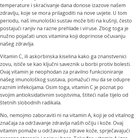
temperature i skraćivanje dana donose izazove našem
zdravlju, koje se mora prilagoditi na nove uvjete. U tom
periodu, naš imunološki sustav može biti na kušnji, često
postajući ranjiv na razne prehlade i viruse. Zbog toga je
nužno pojačati unos vitamina koji doprinose očuvanju
našeg zdravlja.
Vitamin C, ili askorbinska kiselina kako ga znanstvenici
zovu, ističe se kao ključni saveznik u borbi protiv bolesti.
Ovaj vitamin je neophodan za pravilno funkcioniranje
našeg imunološkog sustava, pomažući mu da se odupre
raznim infekcijama. Osim toga, vitamin C je poznat po
svojim antioksidativnim svojstvima, štiteći naše tijelo od
štetnih slobodnih radikala.
No, nemojmo zaboraviti ni na vitamin A, koji je od vitalnog
značaja za održavanje zdravlja naših očiju i kože. Ovaj
vitamin pomaže u održavanju zdrave kože, sprječavajući