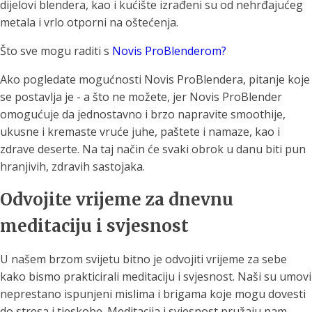
dijelovi blendera, kao i kućište izrađeni su od nehrđajućeg
metala i vrlo otporni na oštećenja.
Što sve mogu raditi s
Novis ProBlenderom?
Ako pogledate mogućnosti Novis ProBlendera, pitanje koje
se postavlja je - a što ne možete, jer Novis ProBlender
omogućuje da jednostavno i brzo napravite smoothije,
ukusne i kremaste vruće juhe, paštete i namaze, kao i
zdrave deserte. Na taj način će svaki obrok u danu biti pun
hranjivih, zdravih sastojaka.
Odvojite vrijeme za dnevnu
meditaciju i svjesnost
U našem brzom svijetu bitno je odvojiti vrijeme za sebe
kako bismo prakticirali meditaciju i svjesnost. Naši su umovi
neprestano ispunjeni mislima i brigama koje mogu dovesti
do stresa i tjeskobe. Meditacija i svjesnost pružaju nam