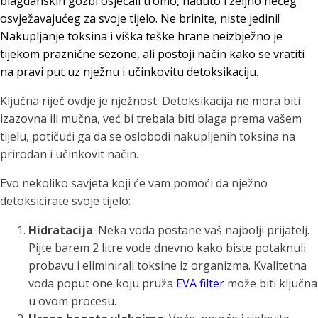
blagdanskih gozbi osjećali tromo, naduto i željno nečeg
osvježavajućeg za svoje tijelo. Ne brinite, niste jedini!
Nakupljanje toksina i viška teške hrane neizbježno je
tijekom praznične sezone, ali postoji način kako se vratiti
na pravi put uz nježnu i učinkovitu detoksikaciju.
Ključna riječ ovdje je nježnost. Detoksikacija ne mora biti
izazovna ili mučna, već bi trebala biti blaga prema vašem
tijelu, potičući ga da se oslobodi nakupljenih toksina na
prirodan i učinkovit način.
Evo nekoliko savjeta koji će vam pomoći da nježno
detoksicirate svoje tijelo:
Hidratacija
: Neka voda postane vaš najbolji prijatelj.
Pijte barem 2 litre vode dnevno kako biste potaknuli
probavu i eliminirali toksine iz organizma. Kvalitetna
voda poput one koju pruža
EVA filter
može biti ključna
u ovom procesu.