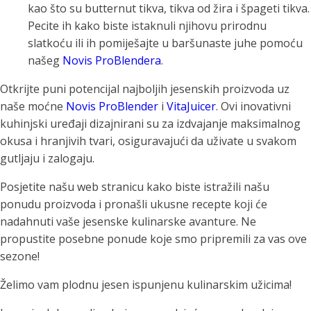
kao što su butternut tikva, tikva od žira i špageti tikva.
Pecite ih kako biste istaknuli njihovu prirodnu
slatkoću ili ih pomiješajte u baršunaste juhe pomoću
našeg
Novis ProBlendera
.
Otkrijte puni potencijal najboljih jesenskih proizvoda uz
naše moćne
Novis ProBlender
i
VitaJuicer
. Ovi inovativni
kuhinjski uređaji dizajnirani su za izdvajanje maksimalnog
okusa i hranjivih tvari, osiguravajući da uživate u svakom
gutljaju i zalogaju.
Posjetite našu web stranicu kako biste istražili našu
ponudu proizvoda i pronašli ukusne recepte koji će
nadahnuti vaše jesenske kulinarske avanture. Ne
propustite posebne ponude koje smo pripremili za vas ove
sezone!
Želimo vam plodnu jesen ispunjenu kulinarskim užicima!