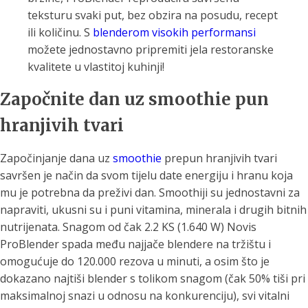
teksturu svaki put, bez obzira na posudu, recept
ili količinu. S
blenderom visokih performansi
možete jednostavno pripremiti jela restoranske
kvalitete u vlastitoj kuhinji!
Započnite dan uz smoothie pun
hranjivih tvari
Započinjanje dana uz
smoothie
prepun hranjivih tvari
savršen je način da svom tijelu date energiju i hranu koja
mu je potrebna da preživi dan. Smoothiji su jednostavni za
napraviti, ukusni su i puni vitamina, minerala i drugih bitnih
nutrijenata. Snagom od čak 2.2 KS (1.640 W) Novis
ProBlender spada među najjače blendere na tržištu i
omogućuje do 120.000 rezova u minuti, a osim što je
dokazano najtiši blender s tolikom snagom (čak 50% tiši pri
maksimalnoj snazi u odnosu na konkurenciju), svi vitalni