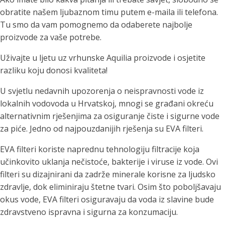
obratite našem ljubaznom timu putem e-maila ili telefona.
Tu smo da vam pomognemo da odaberete najbolje
proizvode za vaše potrebe.
Uživajte u ljetu uz vrhunske Aquilia proizvode i osjetite
razliku koju donosi kvaliteta!
U svjetlu nedavnih upozorenja o neispravnosti vode iz
lokalnih vodovoda u Hrvatskoj, mnogi se građani okreću
alternativnim rješenjima za osiguranje čiste i sigurne vode
za piće. Jedno od najpouzdanijih rješenja su EVA filteri.
EVA filteri koriste naprednu tehnologiju filtracije koja
učinkovito uklanja nečistoće, bakterije i viruse iz vode. Ovi
filteri su dizajnirani da zadrže minerale korisne za ljudsko
zdravlje, dok eliminiraju štetne tvari. Osim što poboljšavaju
okus vode, EVA filteri osiguravaju da voda iz slavine bude
zdravstveno ispravna i sigurna za konzumaciju.