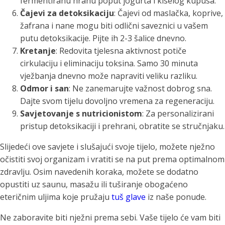
fermentiranu hranu poput jogurta i kiselog kupusa.
Čajevi za detoksikaciju
: Čajevi od maslačka, koprive,
žafrana i nane mogu biti odlični saveznici u vašem
putu detoksikacije. Pijte ih 2-3 šalice dnevno.
Kretanje
: Redovita tjelesna aktivnost potiče
cirkulaciju i eliminaciju toksina. Samo 30 minuta
vježbanja dnevno može napraviti veliku razliku.
Odmor i san
: Ne zanemarujte važnost dobrog sna.
Dajte svom tijelu dovoljno vremena za regeneraciju.
Savjetovanje s nutricionistom
: Za personalizirani
pristup detoksikaciji i prehrani, obratite se stručnjaku.
Slijedeći ove savjete i slušajući svoje tijelo, možete nježno
očistiti svoj organizam i vratiti se na put prema optimalnom
zdravlju. Osim navedenih koraka, možete se dodatno
opustiti uz saunu, masažu ili tuširanje obogaćeno
eteričnim uljima koje pružaju
tuš glave
iz naše ponude.
Ne zaboravite biti nježni prema sebi. Vaše tijelo će vam biti