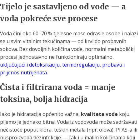
Tijelo je sastavljeno od vode — a
voda pokreće sve procese
Voda čini oko 60–70 % tjelesne mase odrasle osobe i nalazi
se u svim vitalnim tekućinama — od krvi do probavnih
sokova. Bez dovoljnih količina vode, normalni metabolički
procesi jednostavno ne funkcioniraju optimalno,
uključujući i detoksikaciju, termoregulaciju, probavu i
prijenos nutrijenata
.
Čista i filtrirana voda = manje
toksina, bolja hidracija
Iako je hidratacija općenito važna,
kvaliteta vode
koju
pijemo je jednako bitna. Voda iz vodovoda može sadržavati
nečistoće poput klora, teških metala (npr. olova), PFAS-a ili
nusproizvoda dezinfekcije — čak i u malim količinama koji