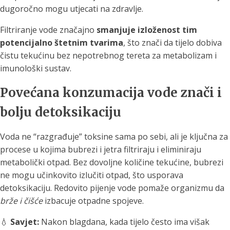
dugoročno mogu utjecati na zdravlje.
Filtriranje vode značajno
smanjuje izloženost tim
potencijalno štetnim tvarima
, što znači da tijelo dobiva
čistu tekućinu bez nepotrebnog tereta za metabolizam i
imunološki sustav.
Povećana konzumacija vode znači i
bolju detoksikaciju
Voda ne “razgrađuje” toksine sama po sebi, ali je ključna za
procese u kojima bubrezi i jetra filtriraju i eliminiraju
metabolički otpad. Bez dovoljne količine tekućine, bubrezi
ne mogu učinkovito izlučiti otpad, što usporava
detoksikaciju. Redovito pijenje vode pomaže organizmu da
brže i čišće
izbacuje otpadne spojeve.
💧
Savjet:
Nakon blagdana, kada tijelo često ima višak