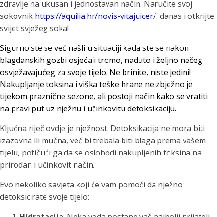
zdravlje na ukusan i jednostavan način. Naručite svoj
sokovnik
https://aquilia.hr/novis-vitajuicer/
danas i otkrijte
svijet svježeg soka!
Sigurno ste se već našli u situaciji kada ste se nakon
blagdanskih gozbi osjećali tromo, naduto i željno nečeg
osvježavajućeg za svoje tijelo. Ne brinite, niste jedini!
Nakupljanje toksina i viška teške hrane neizbježno je
tijekom praznične sezone, ali postoji način kako se vratiti
na pravi put uz nježnu i učinkovitu detoksikaciju.
Ključna riječ ovdje je nježnost. Detoksikacija ne mora biti
izazovna ili mučna, već bi trebala biti blaga prema vašem
tijelu, potičući ga da se oslobodi nakupljenih toksina na
prirodan i učinkovit način.
Evo nekoliko savjeta koji će vam pomoći da nježno
detoksicirate svoje tijelo:
Hidratacija
: Neka voda postane vaš najbolji prijatelj.