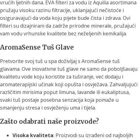
vrućih ljetnih dana. EVA filteri za vodu iz Aquilia asortimana
pružaju visoku razinu filtracije, uklanjajući nečistoće i
osiguravajući da voda koju pijete bude čista i zdrava. Ovi
filteri su dizajnirani da zadrže prirodne minerale, pružajući
vam vodu vrhunske kvalitete bez neželjenih kemikalija.
AromaSense Tuš Glave
Pretvorite svoj tuš u spa doživljaj s AromaSense tuš
glavama. Ove inovativne tuš glave ne samo da poboljšavaju
kvalitetu vode koju koristite za tuširanje, već dodaju i
aromaterapijski učinak koji opušta i osvježava. Zahvaljujući
različitim mirisima poput limuna, lavande ili eukaliptusa,
svaki tuš postaje posebna senzacija koja pomaže u
smanjenju stresa i osvježenju uma i tijela.
Zašto odabrati naše proizvode?
Visoka kvaliteta
: Proizvodi su izrađeni od najboljih