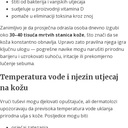
štiti od bakterija i vanjskih utjecaja
sudjeluje u proizvodnji vitamina D
pomaže u eliminaciji toksina kroz znoj
Zanimljivo je da prosječna odrasla osoba dnevno izgubi
oko
30–40 tisuća mrtvih stanica kože
, što znači da se
koža konstantno obnavlja. Upravo zato pravilna njega igra
ključnu ulogu — pogrešne navike mogu narušiti prirodnu
barijeru i uzrokovati suhoću, iritacije ili prekomjerno
lučenje sebuma.
Temperatura vode i njezin utjecaj
na kožu
Vrući tuševi mogu djelovati opuštajuće, ali dermatolozi
upozoravaju da previsoka temperatura vode uklanja
prirodna ulja s kože. Posljedice mogu biti:
osjećaj zatezanja