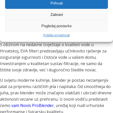
Jednostavnost korištenja:
Lako se instaliraju i
Prihvati
održavaju, što ih čini prikladnima za svakodnevnu
upotrebu.
Zabrani
Pogledaj postavke
Zaključak
Politika privatnosti
S obzirom na nedavne izvještaje o kvaliteti vode u
Hrvatskoj, EVA filteri predstavljaju učinkovito rješenje za
osiguranje sigurnosti i čistoće vode u vašem domu.
Investiranjem u kvalitetan sustav filtracije, ne samo da
štitite svoje zdravlje, već i dugoročno štedite novac.
U svijetu moderne kuhinje, blender je postao nezamjenjiv
alat za pripremu različitih jela i napitaka. Od smoothieja do
juha, prav blender može značajno olakšati i ubrzati dnevne
aktivnosti vezane uz prehranu. U ovom vodiču predstavit
ćemo
vam Novis ProBlender
, uređaj koji nudi vrhunske
performanse i švicarsku kvalitetu.