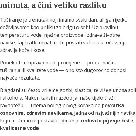
minuta, a čini veliku razliku
Tuširanje je trenutak koji imamo svaki dan, ali ga rijetko
doživljavamo kao priliku za brigu o sebi. Uz pravilnu
temperaturu vode, nježne proizvode i zdrave životne
navike, taj kratki ritual može postati važan dio očuvanja
zdravlja kože i kose.
Ponekad su upravo male promjene — poput načina
tuširanja ili kvalitete vode — ono što dugoročno donosi
najveće rezultate.
Blagdani su često vrijeme gozbi, slastica, te višeg unosa soli
i alkohola. Nakon takvih razdoblja, naše tijelo traži
ravnotežu — i nema boljeg prvog koraka od
povratka
osnovnim, zdravim navikama
. Jedna od najvažnijih navika
koju možemo uspostaviti odmah je
redovito pijenje čiste,
kvalitetne vode
.