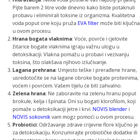
Pijte barem 2 litre vode dnevno kako biste potaknuli
probavu i eliminirali toksine iz organizma. Kvalitetna
voda poput one koju pruža
EVA filter
može biti ključna
u ovom procesu.
Hrana bogata vlaknima
: Voće, povrće i cjelovite
žitarice bogate vlaknima igraju važnu ulogu u
detoksikaciji. Vlakna pomažu u probavi i vezivanju
toksina, što olakšava njihovo izlučivanje.
Lagana prehrana
: Umjesto teške i prerađene hrane,
usredotočite se na lagane obroke bogate proteinima,
voćem i povrćem. Vašem tijelu će biti zahvalno.
Zelena hrana
: Ne zaboravite na zelenu hranu poput
brokule, kelja i špinata. Oni su bogati klorofilom, koji
pomaže u detoksikaciji jetre i krvi.
NOVIS blender
i
NOVIS sokovnik
vam mogz pomoći u ovom procesu.
Probiotici
: Održavanje zdrave crijevne flore ključno je
za detoksikaciju. Konzumirajte probiotičke dodatke ili