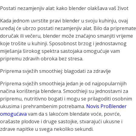
Postati nezamjenjiv alat: kako blender olakšava vaš život
Kada jednom uvrstite pravi blender u svoju kuhinju, ovaj
uređaj će ubrzo postati nezamjenjiv alat. Bilo da pripremate
doručak ili večeru, blender može značajno smanjiti vrijeme
koje trošite u kuhinji. Sposobnost brzog i jednostavnog
miješanja širokog spektra sastojaka omogućuje vam
pripremu zdravih obroka bez stresa.
Priprema svježih smoothiej: blagodati za zdravlje
Priprema svježih smoothieja jedan je od najpopularnijih
načina korištenja blendera. Smoothieji su jednostavni za
pripremu, nutritivno bogati i mogu se prilagoditi osobnim
ukusima i prehrambenim potrebama.
Novis ProBlender
omogućava
vam da s lakoćom blendate voće, povrće,
orašaste plodove i druge sastojke, stvarajući ukusne i
zdrave napitke u svega nekoliko sekundi.