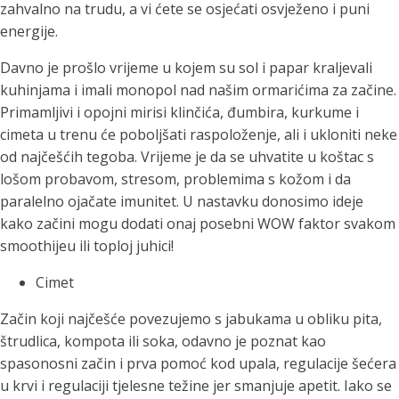
zahvalno na trudu, a vi ćete se osjećati osvježeno i puni
energije.
Davno je prošlo vrijeme u kojem su sol i papar kraljevali
kuhinjama i imali monopol nad našim ormarićima za začine.
Primamljivi i opojni mirisi klinčića, đumbira, kurkume i
cimeta u trenu će poboljšati raspoloženje, ali i ukloniti neke
od najčešćih tegoba. Vrijeme je da se uhvatite u koštac s
lošom probavom, stresom, problemima s kožom i da
paralelno ojačate imunitet.
U nastavku donosimo ideje
kako začini mogu dodati onaj posebni WOW faktor svakom
smoothijeu ili toploj juhici!
Cimet
Začin koji najčešće povezujemo s jabukama u obliku pita,
štrudlica, kompota ili soka, odavno je poznat kao
spasonosni začin i prva pomoć kod upala, regulacije šećera
u krvi i regulaciji tjelesne težine jer smanjuje apetit. Iako se