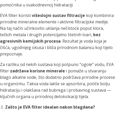
pomoćnika u svakodnevnoj hidrataciji.
EVA filter koristi
višeslojni sustav filtracije
koji kombinira
prirodne mineralne elemente i aktivne filtracijske medije.
Na taj način učinkovito uklanja nečistoće poput klora,
teških metala i drugih potencijalno štetnih tvari,
bez
agresivnih kemijskih procesa
. Rezultat je voda koja je
čišća, ugodnijeg okusa i bliža prirodnom balansu koji tijelo
prepoznaje.
Za razliku od nekih sustava koji potpuno “ogole” vodu, EVA
filter
zadržava korisne minerale
i pomaže u stvaranju
blago alkalne vode, što dodatno podržava prirodne procese
u organizmu. Takva voda lakše se apsorbira, potiče bolju
hidrataciju i olakšava rad bubrega i probavnog sustava —
ključnih organa u prirodnoj detoksikaciji tijela.
💧
Zašto je EVA filter idealan nakon blagdana?