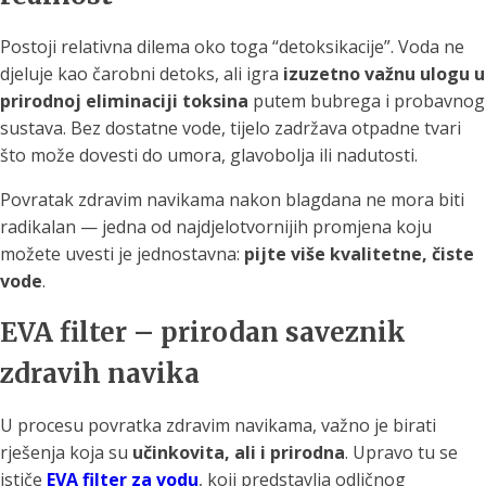
Postoji relativna dilema oko toga “detoksikacije”. Voda ne
djeluje kao čarobni detoks, ali igra
izuzetno važnu ulogu u
prirodnoj eliminaciji toksina
putem bubrega i probavnog
sustava. Bez dostatne vode, tijelo zadržava otpadne tvari
što može dovesti do umora, glavobolja ili nadutosti.
Povratak zdravim navikama nakon blagdana ne mora biti
radikalan — jedna od najdjelotvornijih promjena koju
možete uvesti je jednostavna:
pijte više kvalitetne, čiste
vode
.
EVA filter – prirodan saveznik
zdravih navika
U procesu povratka zdravim navikama, važno je birati
rješenja koja su
učinkovita, ali i prirodna
. Upravo tu se
ističe
EVA filter za vodu
, koji predstavlja odličnog