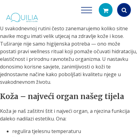
U svakodnevnoj rutini često zanemarujemo koliko sitne
Products
navike mogu imati velik utjecaj na zdravlje kože i kose.
search
Tuširanje nije samo higijenska potreba — ono može
postati pravi wellness ritual koji pomaže očuvati hidrataciju,
elastičnost i prirodnu ravnotežu organizma. U nastavku
donosimo korisne savjete, zanimljivosti o koži te
jednostavne načine kako poboljšati kvalitetu njege u
svakodnevnom životu.
Koža – najveći organ našeg tijela
Tuš glave
Vrčevi za filtrira
rirodno filtriranje vode za tuširanje
Potpuno prijenosno rješenje
Koža je naš zaštitni štit i najveći organ, a njezina funkcija
čistu vodu za pi
daleko nadilazi estetiku. Ona:
regulira tjelesnu temperaturu