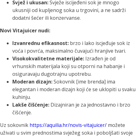
Svjež i ukusan:
Svježe iscijeđeni sok je mnogo
ukusniji od kupljenog soka u trgovini, a ne sadrži
dodatni šećer ili konzervanse.
Novi Vitajuicer nudi:
Izvanrednu efikasnost:
brzo i lako iscjeđuje sok iz
voća i povrća, maksimalno čuvajući hranjive tvari.
Visokokvalitetne materijale:
Izrađen je od
vrhunskih materijala koji su otporni na habanje i
osiguravaju dugotrajnu upotrebu.
Moderan dizajn:
Sokovnik [ime brenda] ima
elegantan i moderan dizajn koji će se uklopiti u svaku
kuhinju.
Lakše čišćenje:
Dizajniran je za jednostavno i brzo
čišćenje.
Uz sokovnik
https://aquilia.hr/novis-vitajuicer/
možete
uživati u svim prednostima svježeg soka i poboljšati svoje