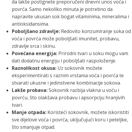
da lakše postignete preporučeni dnevni unos voća i
povrća. Samo nekoliko minuta je potrebno da
napravite ukusan sok bogat vitaminima, mineralima i
antioksidansima.
Poboljšano zdravlje:
Redovito konzumiranje soka od
voća i povrća može poboljšati imunitet, probavu,
zdravlje srca i skinu.
Povećana energija:
Prirodni tvari u soku mogu vam
dati dodatnu energiju i poboljšati raspoloženje.
Raznolikost okusa:
Uz sokovnik možete
eksperimentirati s raznim vrstama voća i povrća te
stvarati ukusne i jedinstvene kombinacije sokova.
Lakše probava:
Sokovnik razbija vlakna u voću i
povrću, što olakšava probavu i apsorpciju hranjivih
tvari.
Manje otpada:
Koristeći sokovnik, možete iskoristiti
sve dijelove voća i povrća, uključujući koru i peteljke,
što smanjuje otpad.