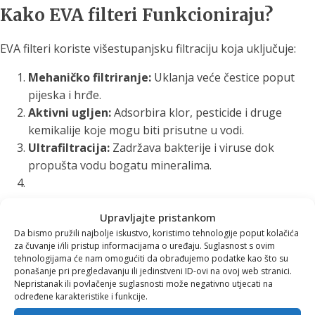
Kako EVA filteri Funkcioniraju?
EVA filteri koriste višestupanjsku filtraciju koja uključuje:
Mehaničko filtriranje:
Uklanja veće čestice poput
pijeska i hrđe.
Aktivni ugljen:
Adsorbira klor, pesticide i druge
kemikalije koje mogu biti prisutne u vodi.
Ultrafiltracija:
Zadržava bakterije i viruse dok
propušta vodu bogatu mineralima.
Prednosti Korištenja EVA Filtera
Upravljajte pristankom
Da bismo pružili najbolje iskustvo, koristimo tehnologije poput kolačića
za čuvanje i/ili pristup informacijama o uređaju. Suglasnost s ovim
Poboljšana kvaliteta vode:
Uklanjaju kontaminante
tehnologijama će nam omogućiti da obrađujemo podatke kao što su
dok zadržavaju esencijalne minerale.
ponašanje pri pregledavanju ili jedinstveni ID-ovi na ovoj web stranici.
Ekonomičnost:
Dugoročno gledano, EVA filteri su
Nepristanak ili povlačenje suglasnosti može negativno utjecati na
određene karakteristike i funkcije.
isplativiji od kupovine flaširane vode.