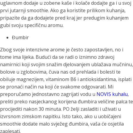
uglavnom dodaje u zobene kaše i kolače dodajte ga i u svoj
prvi jutarnji smoothie. Ako ga koristite prilikom kuhanja,
pripazite da ga dodajete pred kraj jer predugim kuhanjem
gubi svoju specifičnu aromu.
Đumbir
Zbog svoje intenzivne arome je često zapostavljen, no i
tome ima lijeka. Budući da se radi o iznimno zdravoj
namirnici koji svojim snažim djelovanjem ublažava mučninu,
bolove u zglobovima, čuva nas od prehlada i bolesti te
obiluje magnezijem, vitaminom B6 i antioksidantima, isplati
se pronaći način na koji će svakome odgovarati. Mi
preporučamo jednostavno zagrijati vodu u
NOVIS kuhalu
,
preliti preko nasjeckanog korijena đumbira veličine palca te
procijediti nakon 30 minuta. PO želji zasladiti i uživati u
izvrsnom zimskom napitku. Isto tako, ako u uobičajeni
smoothie dodate malo svježeg đumbira, vaša će osjetila
zaplesati.