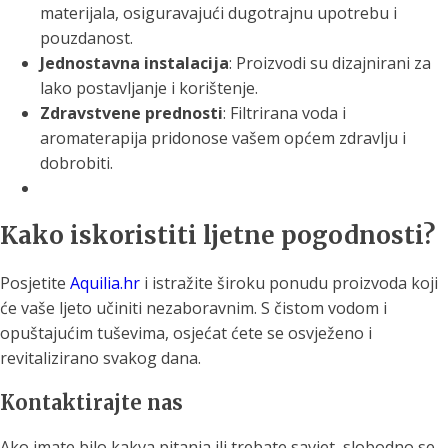
materijala, osiguravajući dugotrajnu upotrebu i
pouzdanost.
Jednostavna instalacija
: Proizvodi su dizajnirani za
lako postavljanje i korištenje.
Zdravstvene prednosti
: Filtrirana voda i
aromaterapija pridonose vašem općem zdravlju i
dobrobiti.
Kako iskoristiti ljetne pogodnosti?
Posjetite
Aquilia.hr
i istražite široku ponudu proizvoda koji
će vaše ljeto učiniti nezaboravnim. S čistom vodom i
opuštajućim tuševima, osjećat ćete se osvježeno i
revitalizirano svakog dana.
Kontaktirajte nas
Ako imate bilo kakva pitanja ili trebate savjet, slobodno se