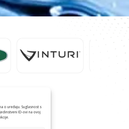
ma o uređaju. Suglasnost s
edinstveni ID-ovi na ovoj
kcije.