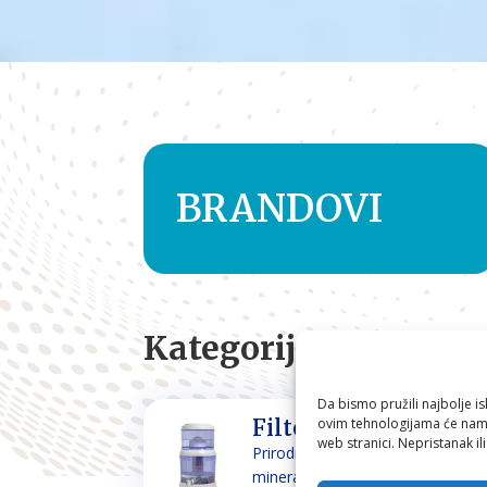
BRANDOVI
Kategorije
Da bismo pružili najbolje is
ovim tehnologijama će nam 
Filteri za vodu
web stranici. Nepristanak il
Prirodno filtriranje i
mineraliziranje vode za piće i