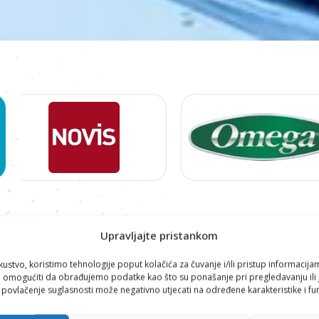
Proizvodi
Upravljajte pristankom
kustvo, koristimo tehnologije poput kolačića za čuvanje i/ili pristup informacija
omogućiti da obrađujemo podatke kao što su ponašanje pri pregledavanju ili j
i povlačenje suglasnosti može negativno utjecati na određene karakteristike i fun