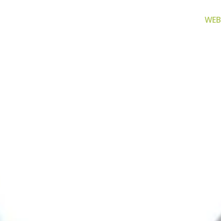
WEB
za filtriranje
Zamjenski dijelovi
Akcijs
vode
Zamjenski dijelovi za naše
Proizvo
proizvode
 prijenosno rješenje
nu i čistu vodu za piće